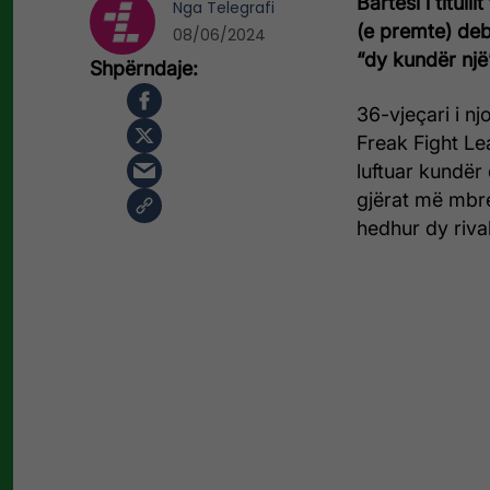
Bartësi i titul
Nga
Telegrafi
(e premte) deb
08/06/2024
“dy kundër një
36-vjeçari i n
Freak Fight Le
luftuar kundër 
gjërat më mbre
hedhur dy rival