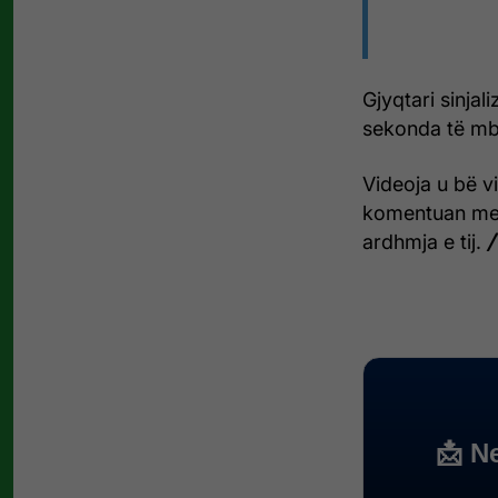
Gjyqtari sinjal
sekonda të mb
Videoja u bë vi
komentuan me
ardhmja e tij.
/