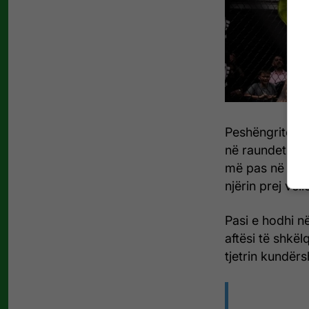
Peshëngritësi 
në raundet e p
më pas në raund
njërin prej vël
Pasi e hodhi në
aftësi të shkë
tjetrin kundërs