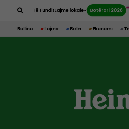
Të Fundit
Lajme lokale
Botërori 2026
Ballina
Lajme
Botë
Ekonomi
T