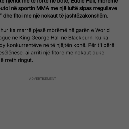
lit të njeriut më të fortë në botë, Eddie Hall, mbrëmë
utoi në sportin MMA me një luftë sipas rregullave
” dhe fitoi me një nokaut të jashtëzakonshëm.
johur ka marrë pjesë mbrëmë në garën e World
ague në King George Hall në Blackburn, ku ka
dy konkurrentëve në të njëjtën kohë. Për t'i bërë
sëlënëse, ai arriti një fitore me nokaut duke
ë rreth ringut.