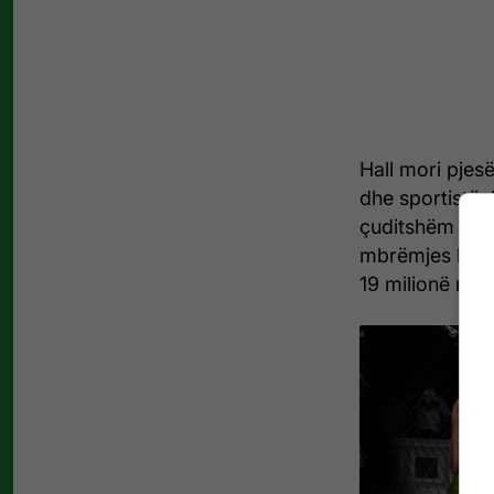
Hall mori pje
dhe sportistë. 
çuditshëm luft
mbrëmjes kundë
19 milionë ndj