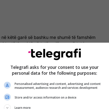
së në këtë garë së bashku me shumë të famshëm
Ishte, të themi të vërtetën, një orar vërtet i
imesh, me Hall që kryesoi ngjarjen kryesore të
r vëllezërve Neffati, të cilët kanë më shumë se
ekës në TikTok.
Telegrafi asks for your consent to use your
personal data for the following purposes:
Personalised advertising and content, advertising and content
measurement, audience research and services development
Store and/or access information on a device
Learn more