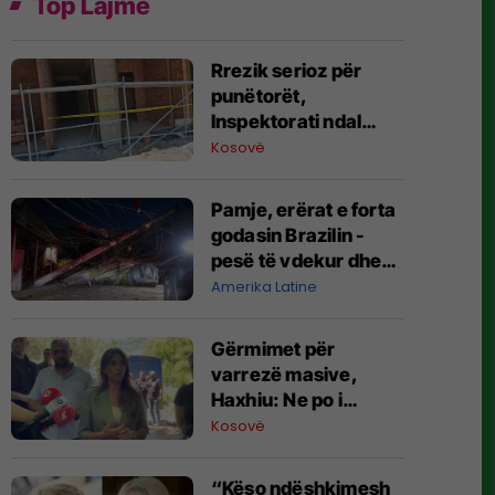
Top Lajme
Rrezik serioz për
punëtorët,
Inspektorati ndal
punimet në dy
Kosovë
kantiere në Podujevë
e Shtime
Pamje, erërat e forta
godasin Brazilin -
pesë të vdekur dhe
dëme të shumta
Amerika Latine
materiale
Gërmimet për
varrezë masive, ​
Haxhiu: Ne po i
kërkojmë të
Kosovë
zhdukurit, Vuçiq
vazhdon t’i mohojë
“Këso ndëshkimesh