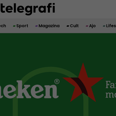
ech
Sport
Magazina
Cult
Ajo
Life