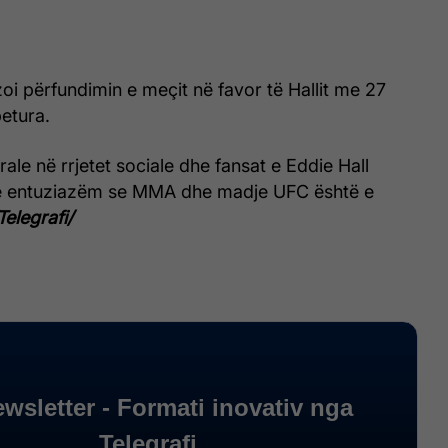
izoi përfundimin e meçit në favor të Hallit me 27
etura.
rale në rrjetet sociale dhe fansat e Eddie Hall
 entuziazëm se MMA dhe madje UFC është e
Telegrafi/