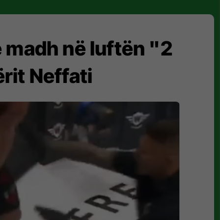
të madh në luftën "2
rit Neffati