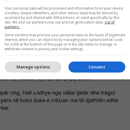
Your personal data will be processed and information from your device
(cookies, unique identifiers, and other device data) may be stored by,
accessed by and shared with 369 partners, or used specifically by this
site. We and our partners may use precise geolocation data.
List of
partners.
Some vendors may process your personal data on the basis of legitimate
interest, which you can object to by managing your options below. Look
for a link at the bottom of this page or in the site menu to manage or
withdraw consent in privacy and cookie settings.
i famshëm hyri në ndeshje me rezerva dhe taktikë
ara, ndërsa vëllezërit Nefatti e ndoqën në ring, por
Manage options
Consent
in e tretë ai nokautoi me një goditje të fortë
lezërve, ndërsa i dyti po përpiqej ende.
për ring, Hall u kthye nga vëllai tjetër dhe tregoi
lqyera në boks duke e rrëzuar me të djathtën edhe
htar.