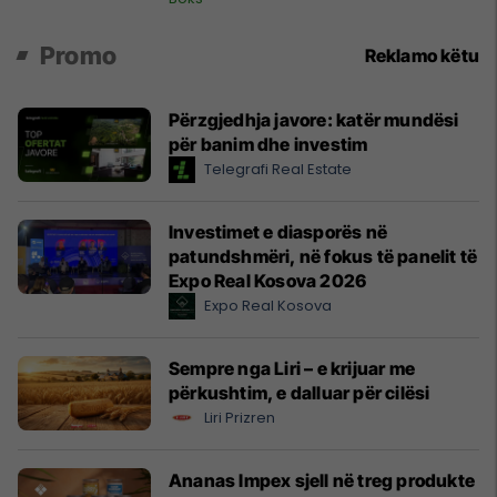
Promo
Reklamo këtu
Përzgjedhja javore: katër mundësi
për banim dhe investim
Telegrafi Real Estate
Investimet e diasporës në
patundshmëri, në fokus të panelit të
Expo Real Kosova 2026
Expo Real Kosova
Sempre nga Liri – e krijuar me
përkushtim, e dalluar për cilësi
Liri Prizren
Ananas Impex sjell në treg produkte