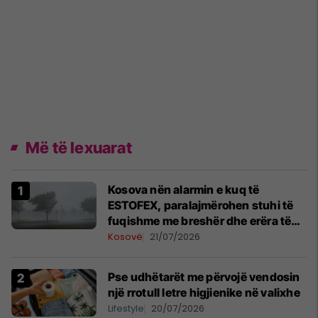
Më të lexuarat
Kosova nën alarmin e kuq të
ESTOFEX, paralajmërohen stuhi të
fuqishme me breshër dhe erëra të
forta
Kosovë
21/07/2026
Pse udhëtarët me përvojë vendosin
një rrotull letre higjienike në valixhe
Lifestyle
20/07/2026