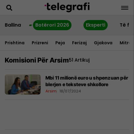
Ballina
Botërori 2026
Eksperti
Të fu
Prishtina
Prizreni
Peja
Ferizaj
Gjakova
Mitrov
Komisioni Për Arsim
51 Artikuj
​Mbi 11 milionë euro u shpenzuan për
blerjen e teksteve shkollore
Arsim
18/07/2024