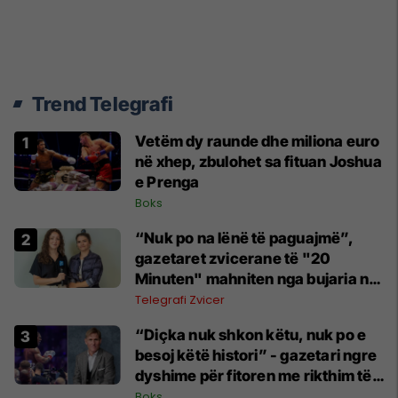
Trend Telegrafi
Vetëm dy raunde dhe miliona euro
në xhep, zbulohet sa fituan Joshua
e Prenga
Boks
“Nuk po na lënë të paguajmë”,
gazetaret zvicerane të "20
Minuten" mahniten nga bujaria në
Kosovë
Telegrafi Zvicer
“Diçka nuk shkon këtu, nuk po e
besoj këtë histori” - gazetari ngre
dyshime për fitoren me rikthim të
Joshuas
Boks