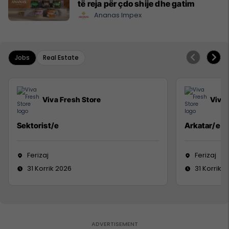
të reja për çdo shije dhe gatim
Ananas Impex
Jobs
Real Estate
Viva Fresh Store
Viva 
Sektorist/e
Arkatar/e
Ferizaj
Ferizaj
31 Korrik 2026
31 Korrik 