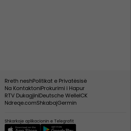
Rreth nesh
Politikat e Privatësisë
Na Kontaktoni
Prokurimi i Hapur
RTV Dukagjini
Deutsche Welle
ICK
Ndreqe.com
Shkabaj
Germin
Shkarkoje aplikacionin e Telegrafit