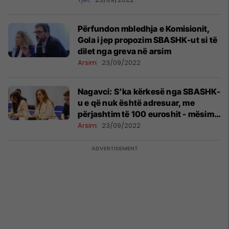
Përfundon mbledhja e Komisionit,
Gola i jep propozim SBASHK-ut si të
dilet nga greva në arsim
Arsim
23/09/2022
Nagavci: S’ka kërkesë nga SBASHK-
u e që nuk është adresuar, me
përjashtim të 100 euroshit - mësimi
të fillojë të hënën
Arsim
23/09/2022