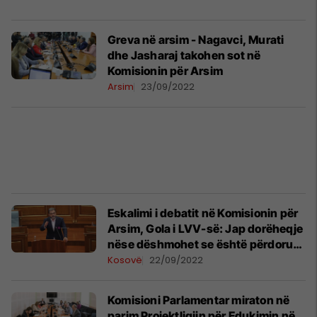
Greva në arsim - Nagavci, Murati
dhe Jasharaj takohen sot në
Komisionin për Arsim
Arsim
23/09/2022
Eskalimi i debatit në Komisionin për
Arsim, Gola i LVV-së: Jap dorëheqje
nëse dëshmohet se është përdorur
gjuhë kërcënuese ndaj SBASHK-ut
Kosovë
22/09/2022
Komisioni Parlamentar miraton në
parim Projektligjin për Edukimin në