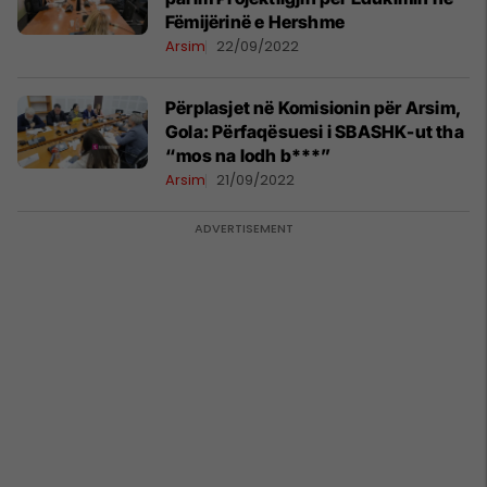
Fëmijërinë e Hershme
Arsim
22/09/2022
Përplasjet në Komisionin për Arsim,
Gola: Përfaqësuesi i SBASHK-ut tha
“mos na lodh b***”
Arsim
21/09/2022