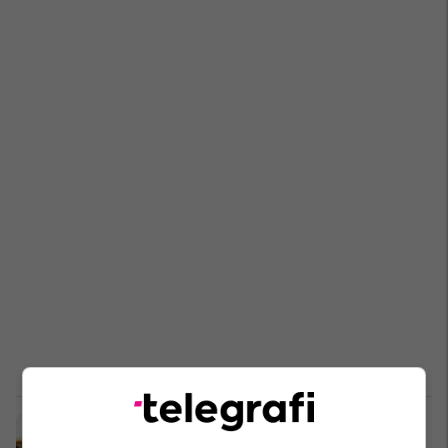
Kastrati i PDK-së: Pushteti t’i kalojë
inatet politike, të paktën për fëmijët