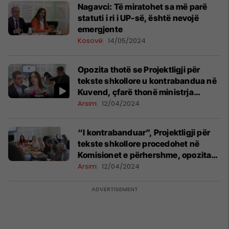
​Nagavci: Të miratohet sa më parë
statuti i ri i UP-së, është nevojë
emergjente
Kosovë
14/05/2024
Opozita thotë se Projektligji për
tekste shkollore u kontrabandua në
Kuvend, çfarë thonë ministrja
Nagavci e deputeti i LVV-së?
Arsim
12/04/2024
“I kontrabanduar”, Projektligji për
tekste shkollore procedohet në
Komisionet e përhershme, opozita
bojkoton mbledhjen
Arsim
12/04/2024