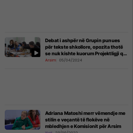
Debat i ashpër në Grupin punues
për tekste shkollore, opozita thotë
se nuk kishte kuorum Projektligji që
kaloi në lexim të parë
Arsim
05/04/2024
Adriana Matoshi merr vëmendje me
stilin e veçantë të flokëve në
mbledhjen e Komisionit për Arsim
Yjet
23/09/2022