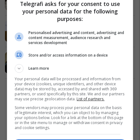
Telegrafi asks for your consent to use
Arsim
21/09/2022
your personal data for the following
purposes:
Greva në arsim, Flocken sot takohet
me Kurtin dhe SBASHK-un
Personalised advertising and content, advertising and
content measurement, audience research and
Arsim
21/09/2022
services development
Store and/or access information on a device
​Dështon mbledhja e Komisionit për
Arsim
Learn more
Arsim
26/04/2022
Your personal data will be processed and information from
your device (cookies, unique identifiers, and other device
data) may be stored by, accessed by and shared with 369
1
partners, or used specifically by this site. We and our partners
may use precise geolocation data.
List of partners.
Some vendors may process your personal data on the basis
of legitimate interest, which you can object to by managing
your options below. Look for a link at the bottom of this page
or in the site menu to manage or withdraw consent in privacy
and cookie settings.