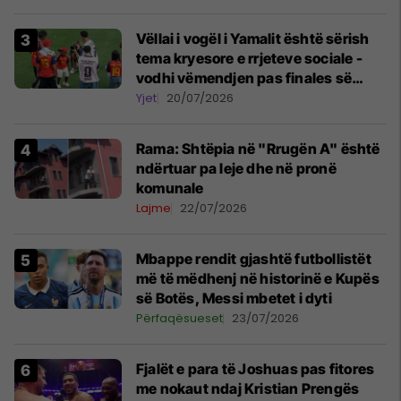
Vëllai i vogël i Yamalit është sërish
tema kryesore e rrjeteve sociale -
vodhi vëmendjen pas finales së
Kupës së Botës
Yjet
20/07/2026
Rama: Shtëpia në "Rrugën A" është
ndërtuar pa leje dhe në pronë
komunale
Lajme
22/07/2026
Mbappe rendit gjashtë futbollistët
më të mëdhenj në historinë e Kupës
së Botës, Messi mbetet i dyti
Përfaqësueset
23/07/2026
Fjalët e para të Joshuas pas fitores
me nokaut ndaj Kristian Prengës