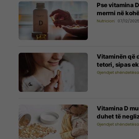
Pse vitamina 
merrni në koh
Nutricion
07/12/202
Vitaminën që d
tetori, sipas 
Gjendjet shëndetës
Vitamina D mun
duhet të negli
Gjendjet shëndetës