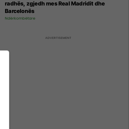
radhës, zgjedh mes Real Madridit dhe
Barcelonës
Ndërkombëtare