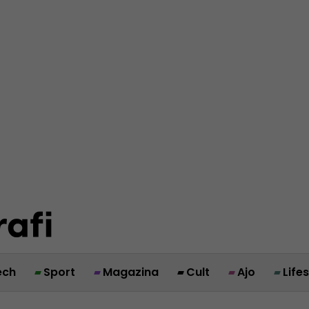
ech
Sport
Magazina
Cult
Ajo
Life