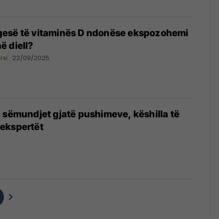
esë të vitaminës D ndonëse ekspozohemi
ë diell?
ore
22/09/2025
 sëmundjet gjatë pushimeve, këshilla të
ekspertët
5