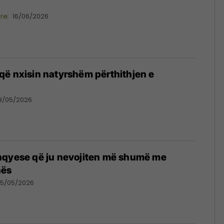
ore
16/06/2026
ë nxisin natyrshëm përthithjen e
9/05/2026
hqyese që ju nevojiten më shumë me
hës
5/05/2026