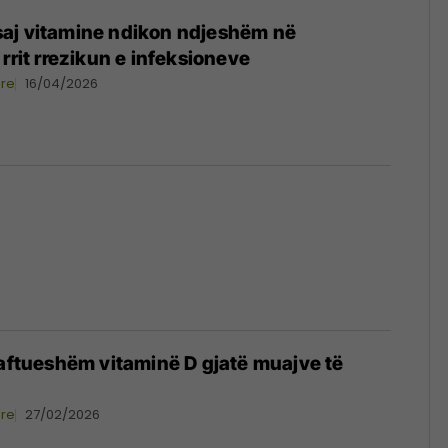
aj vitamine ndikon ndjeshëm në
rrit rrezikun e infeksioneve
ore
16/04/2026
jaftueshëm vitaminë D gjatë muajve të
ore
27/02/2026