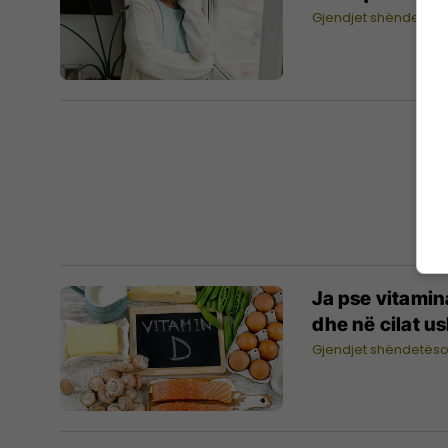
Gjendjet shëndetës
Ja pse vitamin
dhe në cilat u
Gjendjet shëndetës