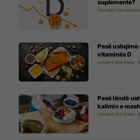
suplemente?
Gjendjet shëndetës
Pesë ushqime q
vitaminës D
Ushqimi dhe Dieta
1
Pesë lëndë us
kalimin e mos
Ushqimi dhe Dieta
0