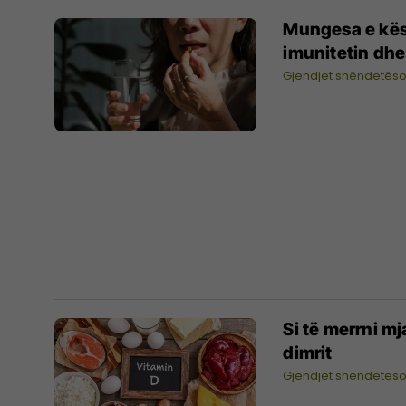
Mungesa e kës
imunitetin dhe 
Gjendjet shëndetës
Si të merrni m
dimrit
Gjendjet shëndetës