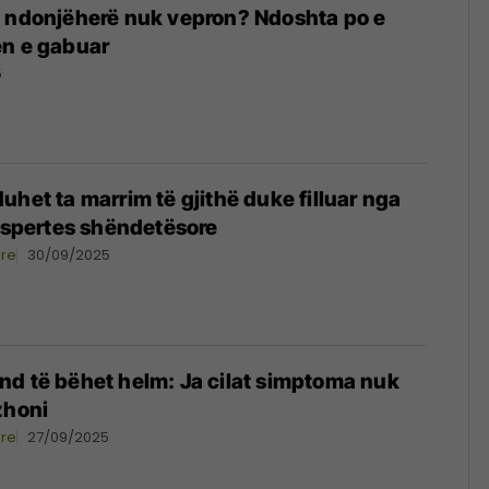
D ndonjëherë nuk vepron? Ndoshta po e
ën e gabuar
5
uhet ta marrim të gjithë duke filluar nga
ekspertes shëndetësore
ore
30/09/2025
d të bëhet helm: Ja cilat simptoma nuk
zhoni
ore
27/09/2025