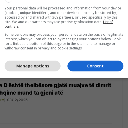
ore
12/12/2025
Your personal data will be processed and information from your device
(cookies, unique identifiers, and other device data) may be stored by,
accessed by and shared with 369 partners, or used specifically by this
site. We and our partners may use precise geolocation data.
List of
partners.
Some vendors may process your personal data on the basis of legitimate
interest, which you can object to by managing your options below. Look
for a link at the bottom of this page or in the site menu to manage or
withdraw consent in privacy and cookie settings.
Manage options
Consent
a D është thelbësore gjatë muajve të dimrit
shqime mund ta gjeni atë
ore
08/12/2025