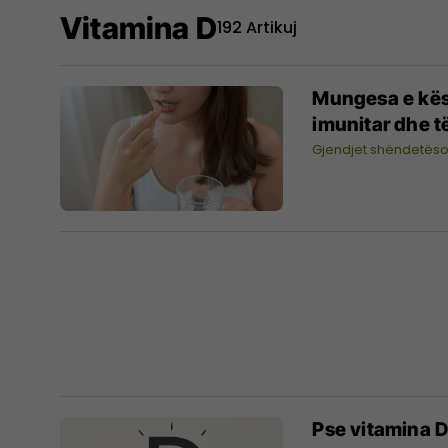
Vitamina D
192 Artikuj
Mungesa e kës
imunitar dhe të
Gjendjet shëndetës
Pse vitamina D