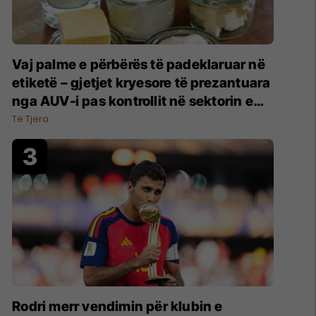
Vaj palme e përbërës të padeklaruar në
etiketë – gjetjet kryesore të prezantuara
nga AUV-i pas kontrollit në sektorin e
qumështit
Të Tjera
Rodri merr vendimin për klubin e