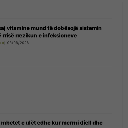
aj vitamine mund të dobësojë sistemin
 rrisë rrezikun e infeksioneve
ore
03/08/2026
 mbetet e ulët edhe kur merrni diell dhe