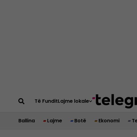
Të Fundit
Lajme lokale
Ballina
Lajme
Botë
Ekonomi
T