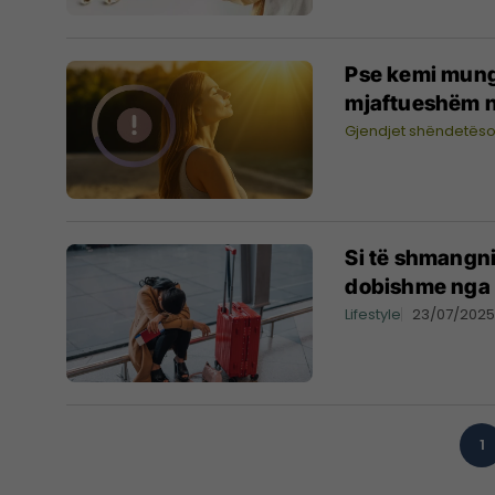
Pse kemi mung
mjaftueshëm n
Gjendjet shëndetës
Si të shmangni
dobishme nga 
Lifestyle
23/07/202
1