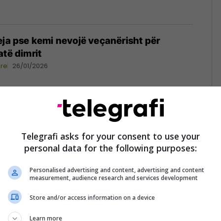
eja pse kemi nevojë veçanërisht për
atë dimrit
ore
26/01/2026
esa e vitaminës D në trupin tuaj
Telegrafi asks for your consent to use your
ore
20/01/2026
personal data for the following purposes:
Personalised advertising and content, advertising and content
measurement, audience research and services development
Store and/or access information on a device
yese kyçe për shëndetin e kockave, katër
 zakonshme të mungesës së vitaminës D
Learn more