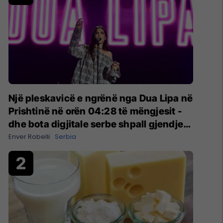
Një pleskavicë e ngrënë nga Dua Lipa në
Prishtinë në orën 04:28 të mëngjesit -
dhe bota digjitale serbe shpall gjendjen
e luftës
Enver Robelli
Serbia