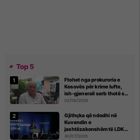
Top 5
Ftohet nga prokuroria e
Kosovës për krime lufte,
ish-gjenerali serb thotë se
dikush e tradhtoi në
02/08/2026
Beograd
Gjithçka që ndodhi në
Kuvendin e
jashtëzakonshëm të LDK-
së
30/07/2026