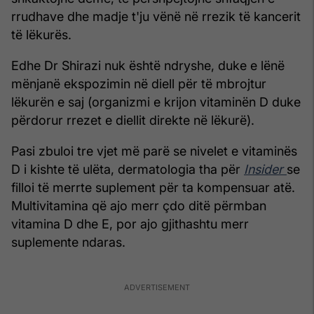
rrudhave dhe madje t'ju vënë në rrezik të kancerit
të lëkurës.
Edhe Dr Shirazi nuk është ndryshe, duke e lënë
mënjanë ekspozimin në diell për të mbrojtur
lëkurën e saj (organizmi e krijon vitaminën D duke
përdorur rrezet e diellit direkte në lëkurë).
Pasi zbuloi tre vjet më parë se nivelet e vitaminës
D i kishte të ulëta, dermatologia tha për
Insider
se
filloi të merrte suplement për ta kompensuar atë.
Multivitamina që ajo merr çdo ditë përmban
vitamina D dhe E, por ajo gjithashtu merr
suplemente ndaras.