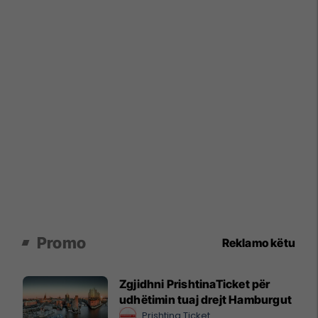
Promo
Reklamo këtu
Zgjidhni PrishtinaTicket për
udhëtimin tuaj drejt Hamburgut
Prishtina Ticket