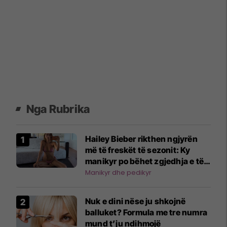
Nga Rubrika
Hailey Bieber rikthen ngjyrën
më të freskët të sezonit: Ky
manikyr po bëhet zgjedhja e të
famshmeve
Manikyr dhe pedikyr
Nuk e dini nëse ju shkojnë
balluket? Formula me tre numra
mund t’ju ndihmojë