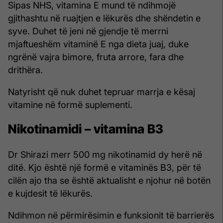
Sipas NHS, vitamina E mund të ndihmojë
gjithashtu në ruajtjen e lëkurës dhe shëndetin e
syve. Duhet të jeni në gjendje të merrni
mjaftueshëm vitaminë E nga dieta juaj, duke
ngrënë vajra bimore, fruta arrore, fara dhe
drithëra.
Natyrisht që nuk duhet tepruar marrja e kësaj
vitamine në formë suplementi.
Nikotinamidi – vitamina B3
Dr Shirazi merr 500 mg nikotinamid dy herë në
ditë. Kjo është një formë e vitaminës B3, për të
cilën ajo tha se është aktualisht e njohur në botën
e kujdesit të lëkurës.
Ndihmon në përmirësimin e funksionit të barrierës