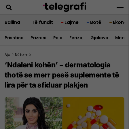
Ballina
Të fundit
Lajme
Botë
Ekono
Prishtina
Prizreni
Peja
Ferizaj
Gjakova
Mitrov
Ajo
>
Në formë
‘Ndaleni kohën’ – dermatologia
thotë se merr pesë suplemente të
lira për ta sfiduar plakjen