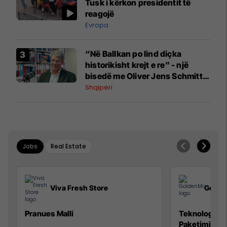
Tusk i kërkon presidentit të
reagojë
Evropa
“Në Ballkan po lind diçka
historikisht krejt e re” - një
bisedë me Oliver Jens Schmitt
mbi protestat në Shqipëri dhe të
Shqipëri
kaluarën e rajonit
Jobs
Real Estate
Viva Fresh Store
Golde
Pranues Malli
Teknolog/e p
Paketimin e 