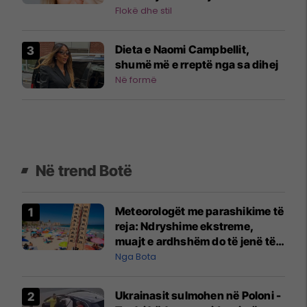
Flokë dhe stil
Dieta e Naomi Campbellit,
shumë më e rreptë nga sa dihej
Në formë
Në trend Botë
Meteorologët me parashikime të
reja: Ndryshime ekstreme,
muajt e ardhshëm do të jenë të
pazakontë
Nga Bota
Ukrainasit sulmohen në Poloni -