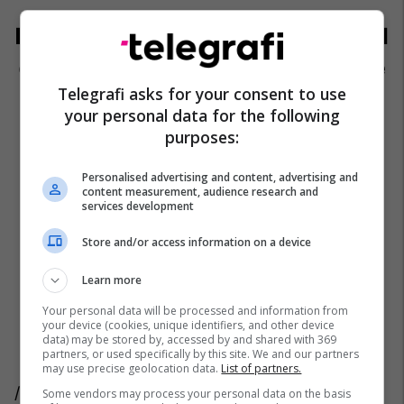
Megjithatë, suplementet nuk mund
dhe nuk duhet ta zënë vendin e një
Telegrafi asks for your consent to use
diete ushqyese.
your personal data for the following
purposes:
Gjëja më e mirë që mund të bëni
Personalised advertising and content, advertising and
është të pini shumë ujë, të shtoni
content measurement, audience research and
services development
shumë fruta dhe perime në dietën
Store and/or access information on a device
tuaj, të konsumoni yndyra të
shëndetshme dhe ta kufizoni
Learn more
konsumimin e ushqimeve me
Your personal data will be processed and information from
your device (cookies, unique identifiers, and other device
sheqer dhe ultra të përpunuara.
data) may be stored by, accessed by and shared with 369
partners, or used specifically by this site. We and our partners
may use precise geolocation data.
List of partners.
/
Telegrafi
/
Some vendors may process your personal data on the basis