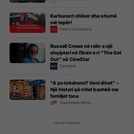
Karburant cilësor dhe shumë
më tepër!
Petrol Company
Russell Crowe në rolin e një
shqiptari në filmin e ri “The Get
Out” në CineStar
Cinestar
"A po takohemi? Veni dihet" –
Një histori që rritet bashkë me
familjet tona
Viva Fresh Store