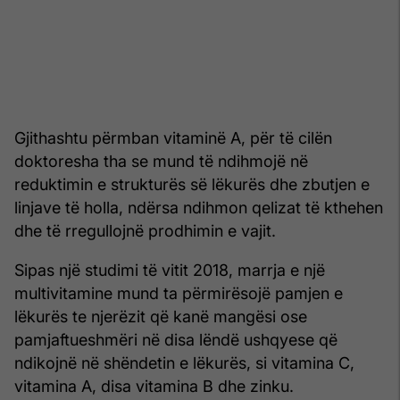
Gjithashtu përmban vitaminë A, për të cilën
doktoresha tha se mund të ndihmojë në
reduktimin e strukturës së lëkurës dhe zbutjen e
linjave të holla, ndërsa ndihmon qelizat të kthehen
dhe të rregullojnë prodhimin e vajit.
Sipas një studimi të vitit 2018, marrja e një
multivitamine mund ta përmirësojë pamjen e
lëkurës te njerëzit që kanë mangësi ose
pamjaftueshmëri në disa lëndë ushqyese që
ndikojnë në shëndetin e lëkurës, si vitamina C,
vitamina A, disa vitamina B dhe zinku.