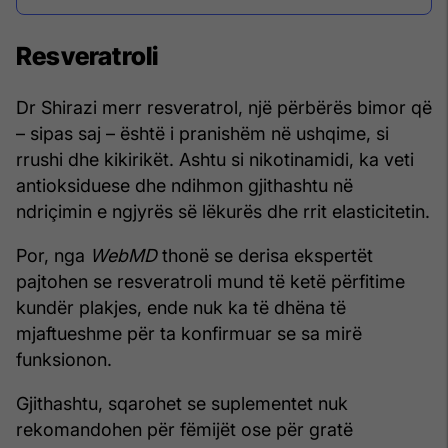
Resveratroli
Dr Shirazi merr resveratrol, një përbërës bimor që
– sipas saj – është i pranishëm në ushqime, si
rrushi dhe kikirikët. Ashtu si nikotinamidi, ka veti
antioksiduese dhe ndihmon gjithashtu në
ndriçimin e ngjyrës së lëkurës dhe rrit elasticitetin.
Por, nga
WebMD
thonë se derisa ekspertët
pajtohen se resveratroli mund të ketë përfitime
kundër plakjes, ende nuk ka të dhëna të
mjaftueshme për ta konfirmuar se sa mirë
funksionon.
Gjithashtu, sqarohet se suplementet nuk
rekomandohen për fëmijët ose për gratë