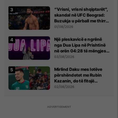
“Vrisni, vrisni shqiptarët”,
skandal në UFC Beograd:
Buzukja u përball me thirrje
anti-shqiptare nga
01/08/2026
tribunat
Një pleskavicë e ngrënë
nga Dua Lipa në Prishtinë
në orën 04:28 të mëngjesit
- dhe bota digjitale serbe
03/08/2026
shpall gjendjen e luftës
Mirlind Daku mes lotëve
përshëndetet me Rubin
Kazanin, do të fitojë
miliona te Spartak Moska
02/08/2026