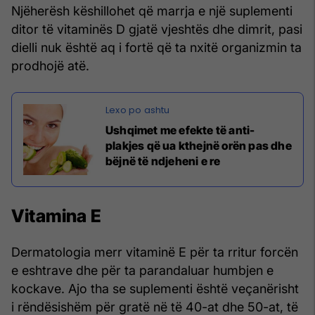
Njëherësh këshillohet që marrja e një suplementi
ditor të vitaminës D gjatë vjeshtës dhe dimrit, pasi
dielli nuk është aq i fortë që ta nxitë organizmin ta
prodhojë atë.
Ushqimet me efekte të anti-
plakjes që ua kthejnë orën pas dhe
bëjnë të ndjeheni e re
Vitamina E
Dermatologia merr vitaminë E për ta rritur forcën
e eshtrave dhe për ta parandaluar humbjen e
kockave. Ajo tha se suplementi është veçanërisht
i rëndësishëm për gratë në të 40-at dhe 50-at, të