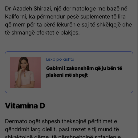
Dr Azadeh Shirazi, një dermatologe me bazë në
Kaliforni, ka përmendur pesë suplemente të lira
që merr për ta bërë lëkurën e saj të shkëlqejë dhe
të shmangë efektet e plakjes.
Gabimi i zakonshëm që ju bën të
plakeni më shpejt
Vitamina D
Dermatologët shpesh theksojnë përfitimet e
qëndrimit larg diellit, pasi rrezet e tij mund të
shkaktojnë dëme, të përshpejtojnë shfaqjen e