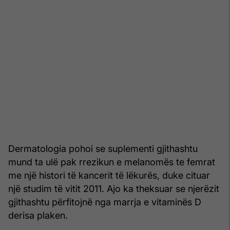
Dermatologia pohoi se suplementi gjithashtu
mund ta ulë pak rrezikun e melanomës te femrat
me një histori të kancerit të lëkurës, duke cituar
një studim të vitit 2011. Ajo ka theksuar se njerëzit
gjithashtu përfitojnë nga marrja e vitaminës D
derisa plaken.