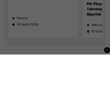
Për Përpunim
Teknolog/e 
Sigurisë së 
Ferizaj
19 Gusht 2026
Mitrovicë
15 Gusht 20
×