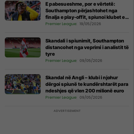
E pabesueshme, por e vërtetë:
Southampton përjashtohet nga
finalja e play-offit, spiunoi klubet e
tjera, duke i incizuar stërvitjet
Premier League
19/05/2026
Skandali i spiunimit, Southampton
distancohet nga veprimi i analistit të
tyre
Premier League
09/05/2026
Skandal në Angli – klubi i njohur
dërgoi spiunë te kundërshtarët para
ndeshjes që vlen 200 milionë euro
Premier League
09/05/2026