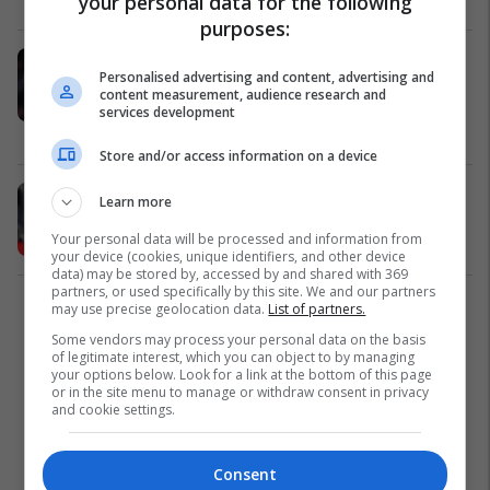
your personal data for the following
purposes:
Manchester United po kërkon
Personalised advertising and content, advertising and
portierin anglez që i ka larguar tre
content measurement, audience research and
skuadra nga Liga Premier
services development
Premier League
15/04/2025
Store and/or access information on a device
Aaron Ramsdale shënon një rekord
Learn more
të zi në Ligën Premier
Your personal data will be processed and information from
Premier League
07/04/2025
your device (cookies, unique identifiers, and other device
data) may be stored by, accessed by and shared with 369
partners, or used specifically by this site. We and our partners
may use precise geolocation data.
List of partners.
1
Some vendors may process your personal data on the basis
of legitimate interest, which you can object to by managing
your options below. Look for a link at the bottom of this page
or in the site menu to manage or withdraw consent in privacy
and cookie settings.
Consent