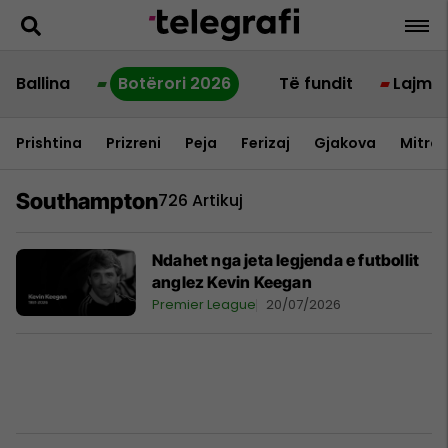
Ballina
Botërori 2026
Të fundit
Lajme
Prishtina
Prizreni
Peja
Ferizaj
Gjakova
Mitrov
Southampton
726 Artikuj
Ndahet nga jeta legjenda e futbollit
anglez Kevin Keegan
Premier League
20/07/2026