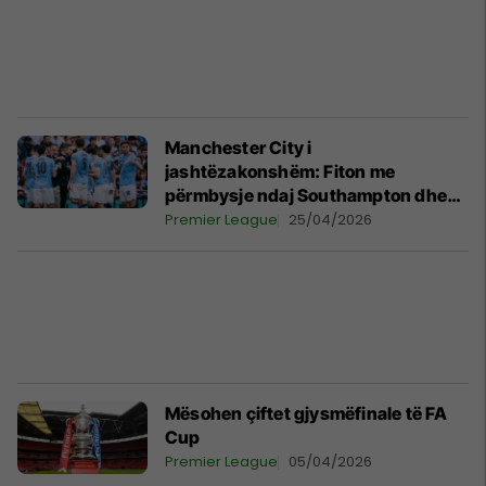
Manchester City i
jashtëzakonshëm: Fiton me
përmbysje ndaj Southampton dhe
kualifikohet në finalen e FA Cup
Premier League
25/04/2026
Mësohen çiftet gjysmëfinale të FA
Cup
Premier League
05/04/2026