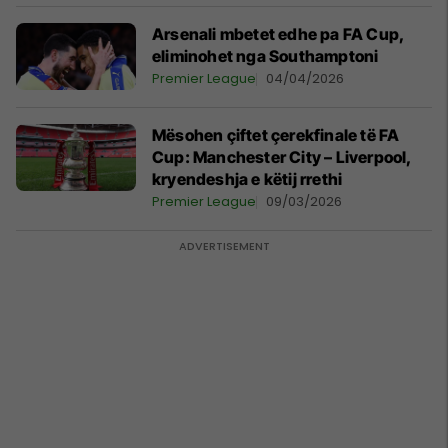
Arsenali mbetet edhe pa FA Cup,
eliminohet nga Southamptoni
Premier League
04/04/2026
Mësohen çiftet çerekfinale të FA
Cup: Manchester City – Liverpool,
kryendeshja e këtij rrethi
Premier League
09/03/2026