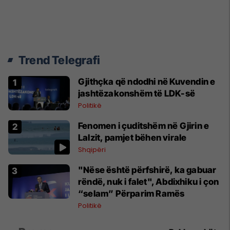
Trend Telegrafi
Gjithçka që ndodhi në Kuvendin e
jashtëzakonshëm të LDK-së
Politikë
Fenomen i çuditshëm në Gjirin e
Lalzit, pamjet bëhen virale
Shqipëri
"Nëse është përfshirë, ka gabuar
rëndë, nuk i falet", Abdixhiku i çon
“selam” Përparim Ramës
Politikë