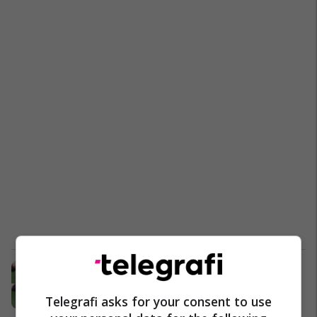
Jamie Vardy i la të shokuar tifozët
me gjestin që bëri pas lëndimit të
Telegrafi asks for your consent to use
gjyqtarit të ndeshjes
Premier League
03/05/2025