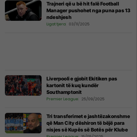
Trajneri që u bë hit falë Football
Manager pushohet nga puna pas 13
ndeshjesh
Ligat tjera
03/11/2025
Liverpooli e gjobit Ekitiken pas
kartonit të kuq kundër
Southamptonit
Premier League
25/09/2025
Tri transferimet e jashtëzakonshme
që Man City dëshiron të bëjë para
nisjes së Kupës së Botës për Klube
Premier League
15/05/2025