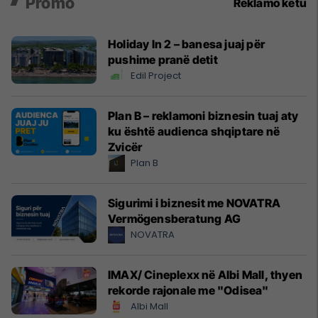
Promo
Reklamo këtu
Holiday In 2 – banesa juaj për
pushime pranë detit
Edil Project
Plan B – reklamoni biznesin tuaj aty
ku është audienca shqiptare në
Zvicër
Plan B
Sigurimi i biznesit me NOVATRA
Vermögensberatung AG
NOVATRA
IMAX/ Cineplexx në Albi Mall, thyen
rekorde rajonale me "Odisea"
Albi Mall