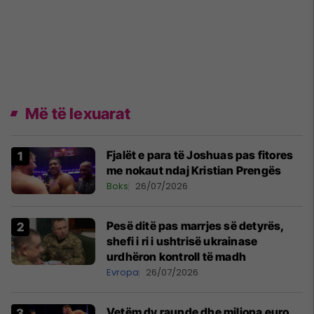
Më të lexuarat
Fjalët e para të Joshuas pas fitores
me nokaut ndaj Kristian Prengës
Boks
26/07/2026
Pesë ditë pas marrjes së detyrës,
shefi i ri i ushtrisë ukrainase
urdhëron kontroll të madh
Evropa
26/07/2026
Vetëm dy raunde dhe miliona euro