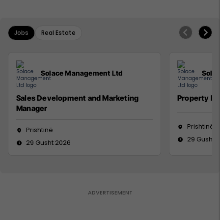
Jobs
Real Estate
Solace Management Ltd
Sola
Sales Development and Marketing
Property M
Manager
Prishtinë
Prishtinë
29 Gusht 
29 Gusht 2026