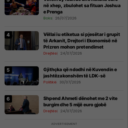
në xhep, zbulohet sa fituan Joshua
e Prenga
Boks
26/07/2026
Vëllai iu etiketua si pjesëtar i grupit
të Arkanit, Drejtori i Ekonomisë në
Prizren mohon pretendimet
Drejtësi
24/07/2026
Gjithçka që ndodhi në Kuvendin e
jashtëzakonshëm të LDK-së
Politikë
30/07/2026
Shpend Ahmeti dënohet me 2 vite
burgim dhe 5 mijë euro gjobë
Drejtësi
24/07/2026