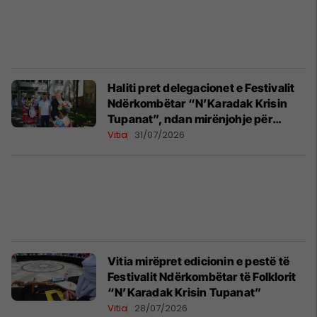
Haliti pret delegacionet e Festivalit
Ndërkombëtar “N’Karadak Krisin
Tupanat”, ndan mirënjohje për
pjesëmarrësit
Vitia
31/07/2026
Vitia mirëpret edicionin e pestë të
Festivalit Ndërkombëtar të Folklorit
“N’Karadak Krisin Tupanat”
Vitia
28/07/2026