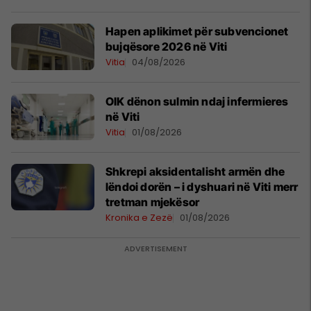
Hapen aplikimet për subvencionet
bujqësore 2026 në Viti
Vitia
04/08/2026
OIK dënon sulmin ndaj infermieres
në Viti
Vitia
01/08/2026
Shkrepi aksidentalisht armën dhe
lëndoi dorën – i dyshuari në Viti merr
tretman mjekësor
Kronika e Zezë
01/08/2026