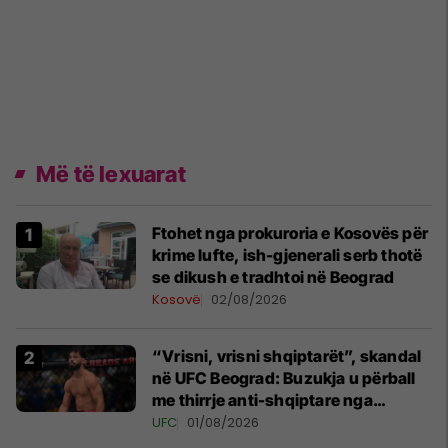
Më të lexuarat
Ftohet nga prokuroria e Kosovës për
krime lufte, ish-gjenerali serb thotë
se dikush e tradhtoi në Beograd
Kosovë
02/08/2026
“Vrisni, vrisni shqiptarët”, skandal
në UFC Beograd: Buzukja u përball
me thirrje anti-shqiptare nga
tribunat
UFC
01/08/2026