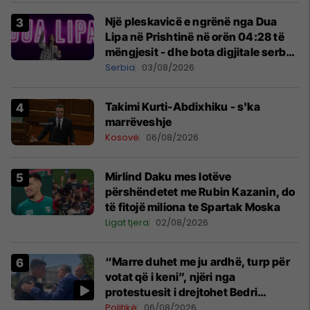
Një pleskavicë e ngrënë nga Dua
Lipa në Prishtinë në orën 04:28 të
mëngjesit - dhe bota digjitale serbe
shpall gjendjen e luftës
Serbia
03/08/2026
Takimi Kurti-Abdixhiku - s'ka
marrëveshje
Kosovë
06/08/2026
Mirlind Daku mes lotëve
përshëndetet me Rubin Kazanin, do
të fitojë miliona te Spartak Moska
Ligat tjera
02/08/2026
“Marre duhet me ju ardhë, turp për
votat që i keni”, njëri nga
protestuesit i drejtohet Bedri
Hamzës
Politikë
06/08/2026