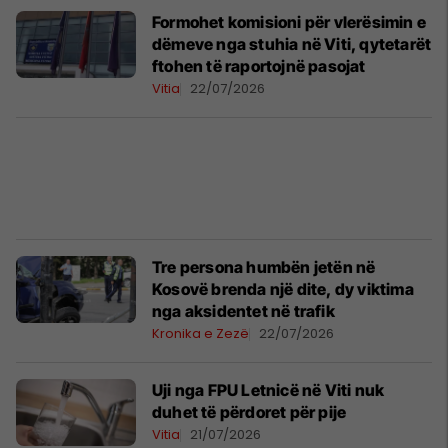
Formohet komisioni për vlerësimin e
dëmeve nga stuhia në Viti, qytetarët
ftohen të raportojnë pasojat
Vitia
22/07/2026
Tre persona humbën jetën në
Kosovë brenda një dite, dy viktima
nga aksidentet në trafik
Kronika e Zezë
22/07/2026
Uji nga FPU Letnicë në Viti nuk
duhet të përdoret për pije
Vitia
21/07/2026