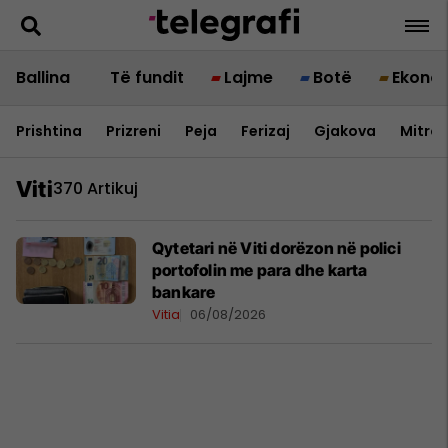
Ballina
Të fundit
Lajme
Botë
Ekono
Prishtina
Prizreni
Peja
Ferizaj
Gjakova
Mitrov
Viti
370 Artikuj
Qytetari në Viti dorëzon në polici
portofolin me para dhe karta
bankare
Vitia
06/08/2026