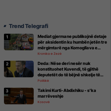
Trend Telegrafi
Mediat gjermane publikojnë detaje
për aksidentin ku humbën jetën tre
mërgimtarë nga Komogllava e
Ferizajt
Kronika e Zezë
Deda: Nëse deri nesër nuk
konstituohet Kuvendi, të gjithë
deputetët do të bëjnë shkelje të
rëndë kushtetuese
Politikë
Takimi Kurti-Abdixhiku - s'ka
marrëveshje
Kosovë