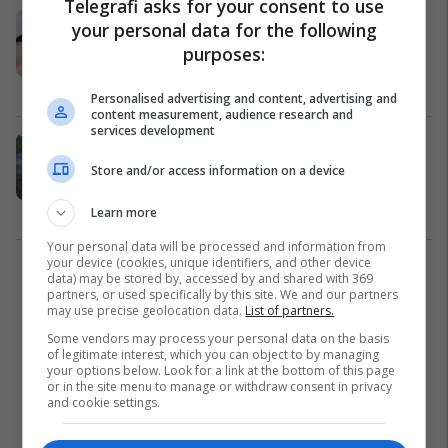
Telegrafi asks for your consent to use
KRU Hidromorava: Uji nga FPU
your personal data for the following
Letnicë të mos përdoret për pije deri
purposes:
në njoftimin e radhës
Vitia
09/07/2026
Personalised advertising and content, advertising and
content measurement, audience research and
services development
Zjarr në Ballancë të Vitisë, erërat e
forta rrisin rrezikun e përhapjes së
Store and/or access information on a device
flakëve
Vitia
05/07/2026
Learn more
Your personal data will be processed and information from
your device (cookies, unique identifiers, and other device
1
data) may be stored by, accessed by and shared with 369
partners, or used specifically by this site. We and our partners
may use precise geolocation data.
List of partners.
Some vendors may process your personal data on the basis
of legitimate interest, which you can object to by managing
your options below. Look for a link at the bottom of this page
or in the site menu to manage or withdraw consent in privacy
and cookie settings.