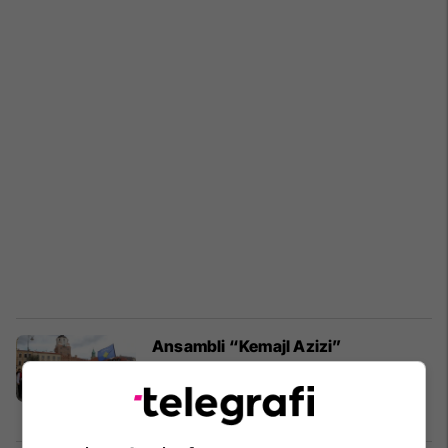
Ansambli “Kemajl Azizi”
përfaqëson Kosovën në Festivalin
Ndërkombëtar të Folklorit në Poloni
Kulturë
10/07/2026