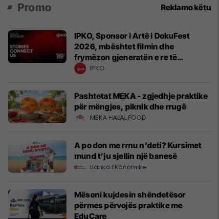
Promo
Reklamo këtu
IPKO, Sponsor i Artë i DokuFest
2026, mbështet filmin dhe
frymëzon gjeneratën e re të
krijuesve
IPKO
Pashtetat MEKA - zgjedhje praktike
për mëngjes, piknik dhe rrugë
MEKA HALAL FOOD
A po don me rrnu n’deti? Kursimet
mund t’ju sjellin një banesë
Banka Ekonomike
Mësoni kujdesin shëndetësor
përmes përvojës praktike me
EduCare