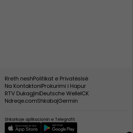
Rreth nesh
Politikat e Privatësisë
Na Kontaktoni
Prokurimi i Hapur
RTV Dukagjini
Deutsche Welle
ICK
Ndreqe.com
Shkabaj
Germin
Shkarkoje aplikacionin e Telegrafit