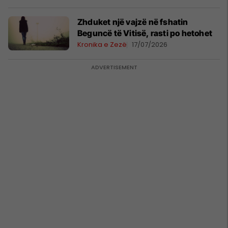
Zhduket një vajzë në fshatin
Beguncë të Vitisë, rasti po hetohet
Kronika e Zezë
17/07/2026