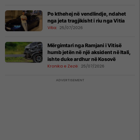
Po kthehej në vendlindje, ndahet
nga jeta tragjikisht i riu nga Vitia
Vitia
25/07/2026
​Mërgimtari nga Ramjani i Vitisë
humb jetën në një aksident në Itali,
ishte duke ardhur në Kosovë
Kronika e Zezë
25/07/2026