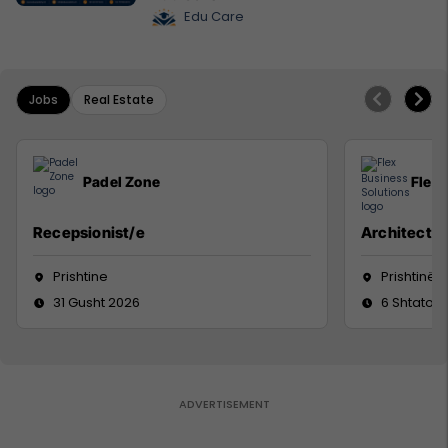
Edu Care
Jobs
Real Estate
Padel Zone
Flex 
Recepsionist/e
Architect
Prishtine
Prishtinë
31 Gusht 2026
6 Shtator 