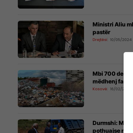
Ministri Aliu m
pastër
Drejtësi
10/05/2024
Mbi 700 deponi
mëdhenj faktor
Kosovë
16/02/2023
Durmshi: Mbi 2
pothuajse në t