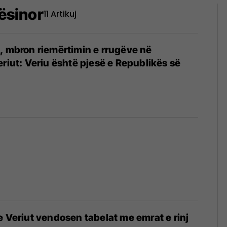
pësinor
11 Artikuj
, mbron riemërtimin e rrugëve në
eriut: Veriu është pjesë e Republikës së
e Veriut vendosen tabelat me emrat e rinj