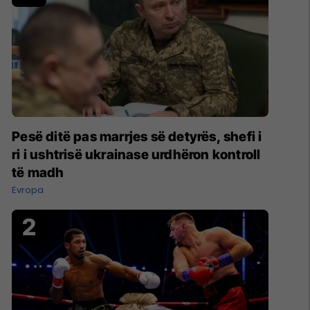
Pesë ditë pas marrjes së detyrës, shefi i
ri i ushtrisë ukrainase urdhëron kontroll
të madh
Evropa