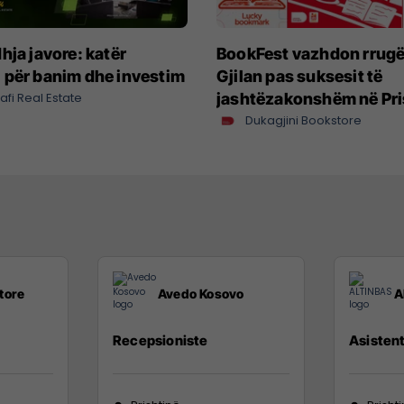
hja javore: katër
BookFest vazhdon rrugë
 për banim dhe investim
Gjilan pas suksesit të
afi Real Estate
jashtëzakonshëm në Pri
Dukagjini Bookstore
tore
Avedo Kosovo
A
Recepsioniste
Asistent