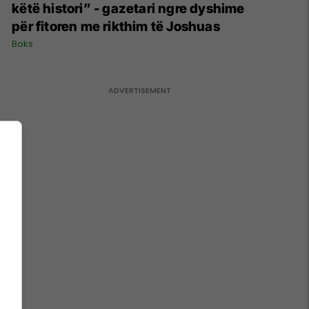
këtë histori” - gazetari ngre dyshime
për fitoren me rikthim të Joshuas
Boks