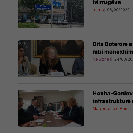
të rrugëve
Lajme
03/06/2026
Dita Botërore e
mbi menaxhimi
Në Biznes
24/03/20
Hoxha-Gordeva:
infrastrukturë
Maqedonia e Veriut