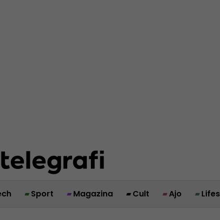
ech
Sport
Magazina
Cult
Ajo
Life