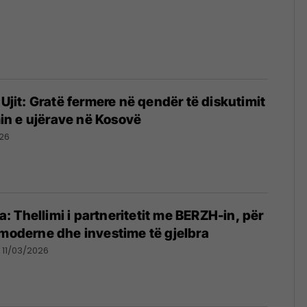
 Ujit: Gratë fermere në qendër të diskutimit
n e ujërave në Kosovë
26
 Thellimi i partneritetit me BERZH-in, për
 moderne dhe investime të gjelbra
11/03/2026