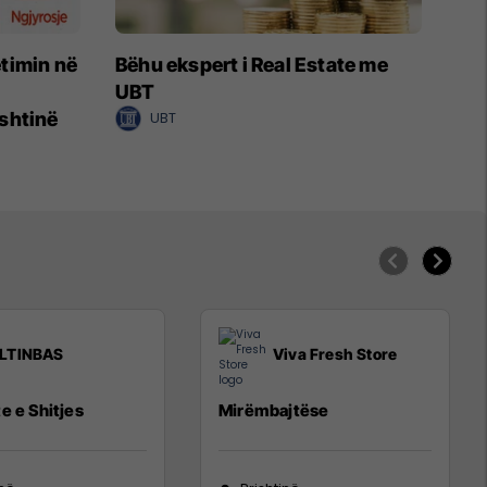
timin në
Bëhu ekspert i Real Estate me
UBT
shtinë
UBT
LTINBAS
Viva Fresh Store
e e Shitjes
Mirëmbajtëse