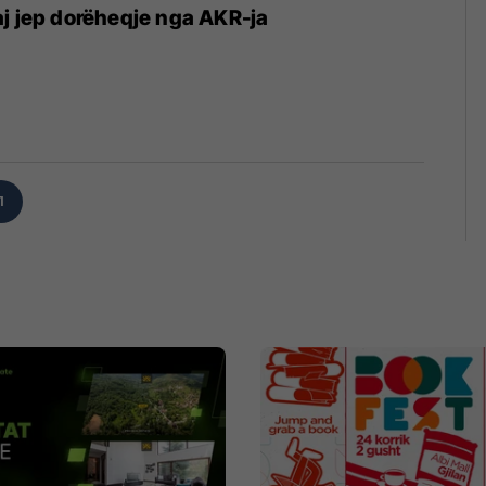
j jep dorëheqje nga AKR-ja
1