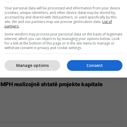
Your personal data will be processed and information from your device
1
(cookies, unique identifiers, and other device data) may be stored by,
accessed by and shared with 369 partners, or used specifically by this
site. We and our partners may use precise geolocation data.
List of
partners.
Some vendors may process your personal data on the basis of legitimate
interest, which you can object to by managing your options below. Look
for a link at the bottom of this page or in the site menu to manage or
withdraw consent in privacy and cookie settings.
Manage options
Consent
 MPH realizojnë shtatë projekte kapitale