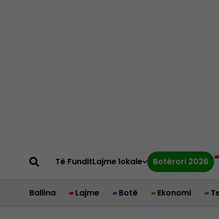
Të Fundit
Lajme lokale
Botërori 2026
Ballina
Lajme
Botë
Ekonomi
T