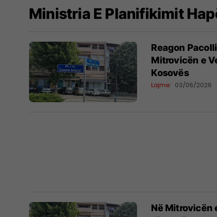
Ministria E Planifikimit Ha
Reagon Pacolli
Mitrovicën e V
Kosovës
Lajme
03/06/2026
Në Mitrovicën 