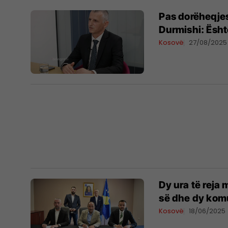
Pas dorëheqjes 
Durmishi: Është
Kosovë
27/08/2025
Dy ura të rej
së dhe dy kom
Kosovë
18/06/2025