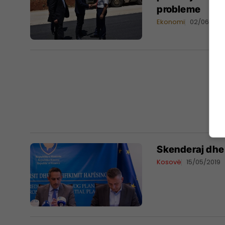
probleme
Ekonomi
02/06/202
​Skenderaj dhe
Kosovë
15/05/2019