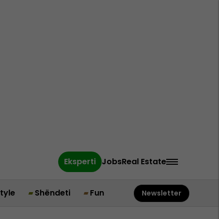
Eksperti
Jobs
Real Estate
style
Shëndeti
Fun
Newsletter