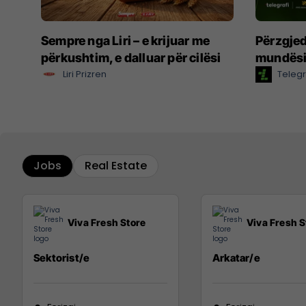
Sempre nga Liri – e krijuar me
Përzgjed
përkushtim, e dalluar për cilësi
mundësi
Liri Prizren
Telegr
Jobs
Real Estate
Viva Fresh Store
Viva Fresh S
Sektorist/e
Arkatar/e