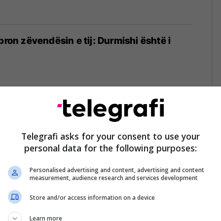
bron zëvendësin e tij: Durmishi është i
 ilegale në Kosovë, ndotësit më të
i njeri dhe kompanitë ndërtuese
Telegrafi asks for your consent to use your
personal data for the following purposes:
Personalised advertising and content, advertising and content
measurement, audience research and services development
Store and/or access information on a device
0 kontrata kanë qenë të bllokuara, tani
ë gjitha po zhvillohen punimet pa
Learn more