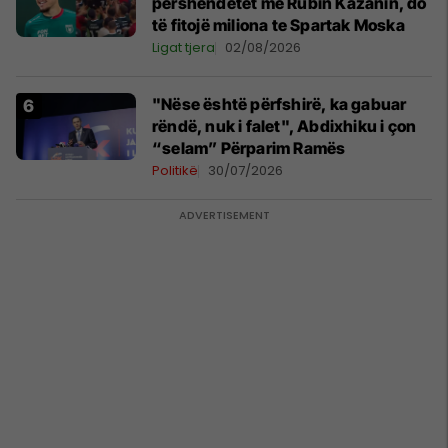
përshëndetet me Rubin Kazanin, do
të fitojë miliona te Spartak Moska
Ligat tjera
02/08/2026
"Nëse është përfshirë, ka gabuar
rëndë, nuk i falet", Abdixhiku i çon
“selam” Përparim Ramës
Politikë
30/07/2026