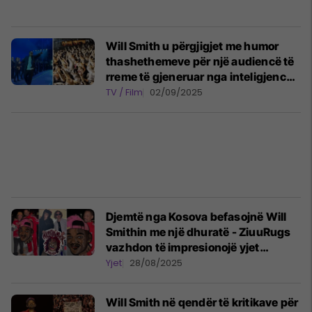
Will Smith u përgjigjet me humor
thashethemeve për një audiencë të
rreme të gjeneruar nga inteligjenca
artificiale
TV / Film
02/09/2025
Djemtë nga Kosova befasojnë Will
Smithin me një dhuratë - ZiuuRugs
vazhdon të impresionojë yjet
botërorë
Yjet
28/08/2025
Will Smith në qendër të kritikave për