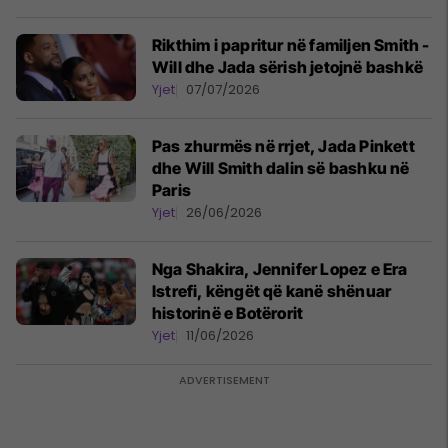
Rikthim i papritur në familjen Smith -
Will dhe Jada sërish jetojnë bashkë
Yjet
07/07/2026
Pas zhurmës në rrjet, Jada Pinkett
dhe Will Smith dalin së bashku në
Paris
Yjet
26/06/2026
Nga Shakira, Jennifer Lopez e Era
Istrefi, këngët që kanë shënuar
historinë e Botërorit
Yjet
11/06/2026