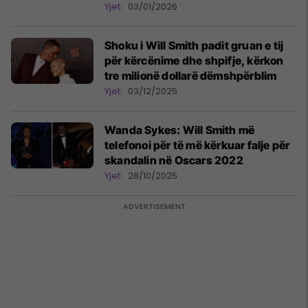
Yjet
03/01/2026
Shoku i Will Smith padit gruan e tij
për kërcënime dhe shpifje, kërkon
tre milionë dollarë dëmshpërblim
Yjet
03/12/2025
Wanda Sykes: Will Smith më
telefonoi për të më kërkuar falje për
skandalin në Oscars 2022
Yjet
28/10/2025