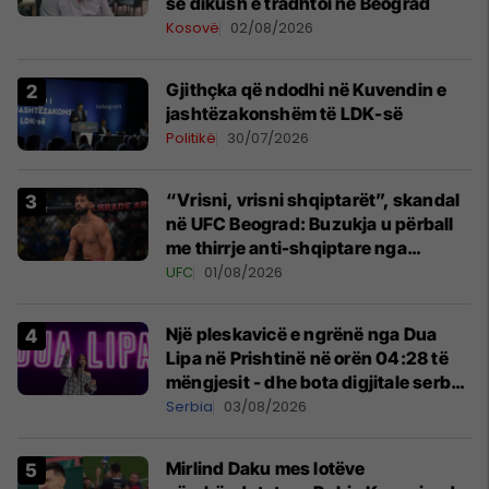
se dikush e tradhtoi në Beograd
Kosovë
02/08/2026
Gjithçka që ndodhi në Kuvendin e
jashtëzakonshëm të LDK-së
Politikë
30/07/2026
“Vrisni, vrisni shqiptarët”, skandal
në UFC Beograd: Buzukja u përball
me thirrje anti-shqiptare nga
tribunat
UFC
01/08/2026
Një pleskavicë e ngrënë nga Dua
Lipa në Prishtinë në orën 04:28 të
mëngjesit - dhe bota digjitale serbe
shpall gjendjen e luftës
Serbia
03/08/2026
Mirlind Daku mes lotëve