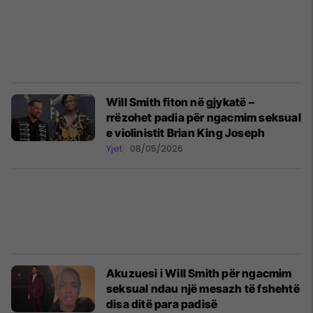
Will Smith fiton në gjykatë –
rrëzohet padia për ngacmim seksual
e violinistit Brian King Joseph
Yjet
08/05/2026
Akuzuesi i Will Smith për ngacmim
seksual ndau një mesazh të fshehtë
disa ditë para padisë