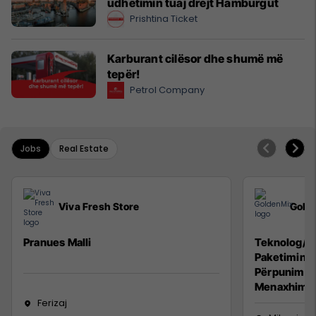
udhëtimin tuaj drejt Hamburgut
Prishtina Ticket
Karburant cilësor dhe shumë më
tepër!
Petrol Company
Jobs
Real Estate
Viva Fresh Store
Gold
Pranues Malli
Teknolog/e 
Paketimin e
Përpunimin 
Menaxhimin 
Ferizaj