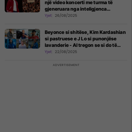
një video koncerti me turma të
gjeneruara nga inteligjenca
artificiale
Yjet
26/08/2025
Beyonce si shitëse, Kim Kardashian
si pastruese e J Lo si punonjëse
lavanderie - AI tregon se si do të
dukeshin yjet e famshëm si njerëz të
Yjet
22/08/2025
zakonshëm