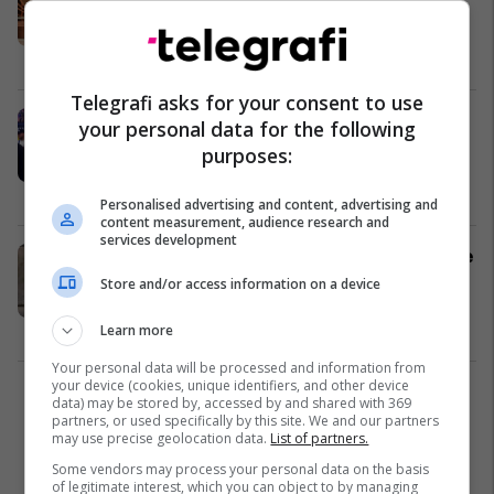
Rock në një rep freestyle të ashpër,
duke rikujtuar skandalin e
shuplakës në 'Oscar'
Yjet
30/06/2025
Telegrafi asks for your consent to use
Will Smith bën shqiponjën dy
your personal data for the following
krenare me futbollistin shqiptar –
purposes:
fotoja u bë virale në internet
Yjet
26/06/2025
Personalised advertising and content, advertising and
content measurement, audience research and
services development
Jaden Smith kapet në Paris në orët e
vona – dyshohet për përdorim
Store and/or access information on a device
lëndësh të ndaluara
Yjet
23/06/2025
Learn more
Your personal data will be processed and information from
your device (cookies, unique identifiers, and other device
1
data) may be stored by, accessed by and shared with 369
partners, or used specifically by this site. We and our partners
may use precise geolocation data.
List of partners.
Some vendors may process your personal data on the basis
of legitimate interest, which you can object to by managing