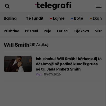
Ballina
Të fundit
Lajme
Botë
Ekono
Prishtina
Prizreni
Peja
Ferizaj
Gjakova
Mitrov
Will Smith
281 Artikuj
Ish-shoku i Will Smith i kërkon atij të
dëshmojë në padinë kundër gruas
së tij, Jada Pinkett Smith
Yjet
18/07/2026