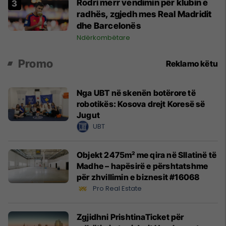
Rodri merr vendimin për klubin e
radhës, zgjedh mes Real Madridit
dhe Barcelonës
Ndërkombëtare
Promo
Reklamo këtu
Nga UBT në skenën botërore të
robotikës: Kosova drejt Koresë së
Jugut
UBT
Objekt 2475m² me qira në Sllatinë të
Madhe – hapësirë e përshtatshme
për zhvillimin e biznesit #16068
Pro Real Estate
Zgjidhni PrishtinaTicket për