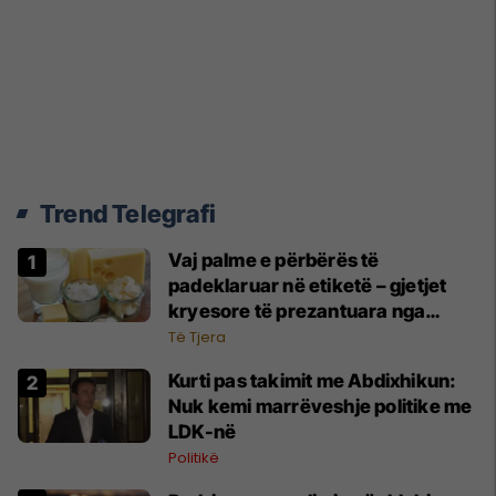
Trend Telegrafi
Vaj palme e përbërës të
padeklaruar në etiketë – gjetjet
kryesore të prezantuara nga
AUV-i pas kontrollit në sektorin e
Të Tjera
qumështit
Kurti pas takimit me Abdixhikun:
Nuk kemi marrëveshje politike me
LDK-në
Politikë