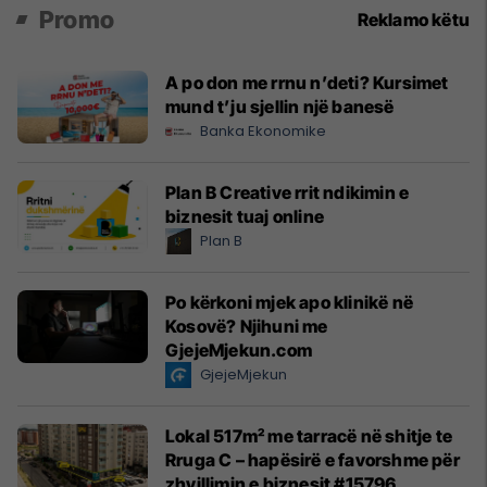
Promo
Reklamo këtu
A po don me rrnu n’deti? Kursimet
mund t’ju sjellin një banesë
Banka Ekonomike
Plan B Creative rrit ndikimin e
biznesit tuaj online
Plan B
Po kërkoni mjek apo klinikë në
Kosovë? Njihuni me
GjejeMjekun.com
GjejeMjekun
Lokal 517m² me tarracë në shitje te
Rruga C – hapësirë e favorshme për
zhvillimin e biznesit #15796