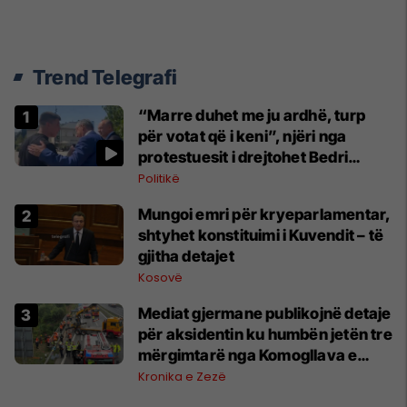
Trend Telegrafi
“Marre duhet me ju ardhë, turp
për votat që i keni”, njëri nga
protestuesit i drejtohet Bedri
Hamzës
Politikë
Mungoi emri për kryeparlamentar,
shtyhet konstituimi i Kuvendit – të
gjitha detajet
Kosovë
Mediat gjermane publikojnë detaje
për aksidentin ku humbën jetën tre
mërgimtarë nga Komogllava e
Ferizajt
Kronika e Zezë