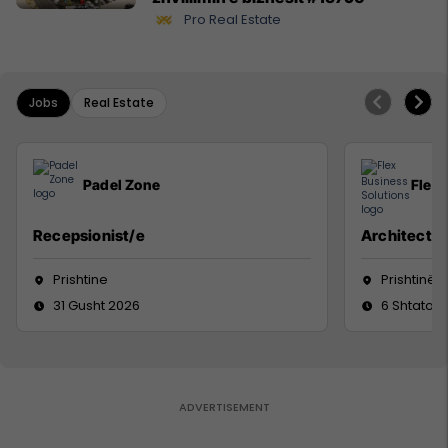
Pro Real Estate
Jobs
Real Estate
Padel Zone
Flex 
Recepsionist/e
Architect
Prishtine
Prishtinë
31 Gusht 2026
6 Shtator 