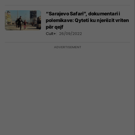
“Sarajevo Safari”, dokumentari i
polemikave: Qyteti ku njerëzit vriten
për qejf
Cult+
26/09/2022