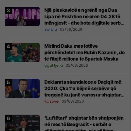
Një pleskavicë e ngrënë nga Dua
Lipa në Prishtinë në orën 04:28 të
mëngjesit - dhe bota digjitale serbe
shpall gjendjen e luftës
Serbia
03/08/2026
Mirlind Daku mes lotëve
përshëndetet me Rubin Kazanin, do
të fitojë miliona te Spartak Moska
Ligat tjera
02/08/2026
​Deklarata skandaloze e Daçiqit më
2020: Çka t'u bëjmë serbëve që
tregojnë ku janë varrosur shqiptarët
në Serbi
Kosovë
03/08/2026
‘Luftëtari’ shqiptar bën shqiponjën
në mes të Beogradit - serbët e
cilësojnë provokim, ai e cilëson