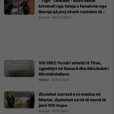
“Tigri” i Arkanit - kush është
krimineli nga fotoja e famshme nga
Bosnja që prej vitesh vazhdon të
performojë si DJ në Serbi
Bosnja
04/01/2023
Viti 1992: Fundi i shtetit të Titos,
zgjedhjet në Kosovë dhe Kërcënimi i
Kërshëndellave
Histori
30/12/2022
Zbulohet varrezë e re masive në
Mostar, dyshohet se në të mund të
jenë 100 trupa
Bosnja
15/11/2022