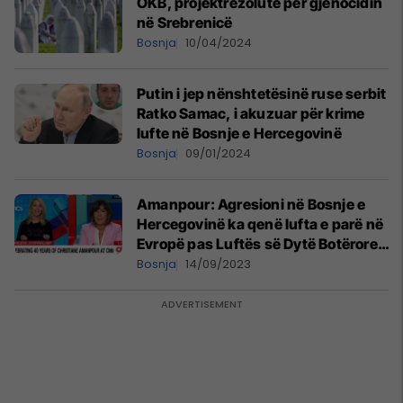
OKB, projektrezolutë për gjenocidin
në Srebrenicë
Bosnja
10/04/2024
Putin i jep nënshtetësinë ruse serbit
Ratko Samac, i akuzuar për krime
lufte në Bosnje e Hercegovinë
Bosnja
09/01/2024
Amanpour: Agresioni në Bosnje e
Hercegovinë ka qenë lufta e parë në
Evropë pas Luftës së Dytë Botërore –
jo kjo në Ukrainë
Bosnja
14/09/2023