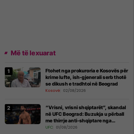
Më të lexuarat
Ftohet nga prokuroria e Kosovës për
krime lufte, ish-gjenerali serb thotë
se dikush e tradhtoi në Beograd
Kosovë
02/08/2026
“Vrisni, vrisni shqiptarët”, skandal
në UFC Beograd: Buzukja u përball
me thirrje anti-shqiptare nga
tribunat
UFC
01/08/2026