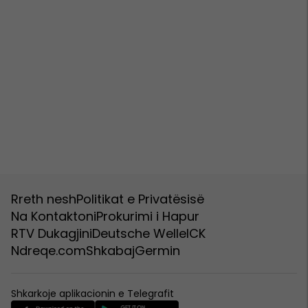
Rreth nesh
Politikat e Privatësisë
Na Kontaktoni
Prokurimi i Hapur
RTV Dukagjini
Deutsche Welle
ICK
Ndreqe.com
Shkabaj
Germin
Shkarkoje aplikacionin e Telegrafit