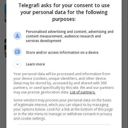
Telegrafi asks for your consent to use
Pas 27 vitesh, gazetari serb
your personal data for the following
deshiron të "pastrojë" veten -
purposes:
pranon që në Srebrenicë është kryer
gjenocid
Serbia
11/07/2022
Personalised advertising and content, advertising and
content measurement, audience research and
services development
Abazoviq u kërkon falje nënave të
Srebrenicës
Store and/or access information on a device
Bosnja
11/07/2022
Learn more
1
Your personal data will be processed and information from
your device (cookies, unique identifiers, and other device
data) may be stored by, accessed by and shared with 369
partners, or used specifically by this site. We and our partners
may use precise geolocation data.
List of partners.
Some vendors may process your personal data on the basis
of legitimate interest, which you can object to by managing
your options below. Look for a link at the bottom of this page
or in the site menu to manage or withdraw consent in privacy
and cookie settings.