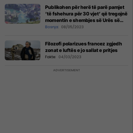
Publikohen për herë të parë pamjet
‘të fshehura për 30 vjet’ që tregojnë
momentin e shembjes së Urës së
Vjetër në Mostar
Bosnja
08/05/2023
Filozofi polarizues francez zgjedh
zonat e luftës e jo sallat e pritjes
Fakte
04/03/2023