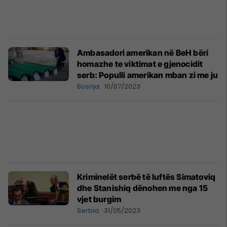
Ambasadori amerikan në BeH bëri
homazhe te viktimat e gjenocidit
serb: Populli amerikan mban zi me ju
Bosnja
10/07/2023
Kriminelët serbë të luftës Simatoviq
dhe Stanishiq dënohen me nga 15
vjet burgim
Serbia
31/05/2023