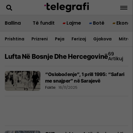
Ballina
Të fundit
Lajme
Botë
Ekono
Prishtina
Prizreni
Peja
Ferizaj
Gjakova
Mitrov
69
Lufta Në Bosnje Dhe Hercegovinë
Artikuj
“Oslobođenje”, 1 prill 1995: “Safari
me snajper” në Sarajevë
Fakte
16/11/2025