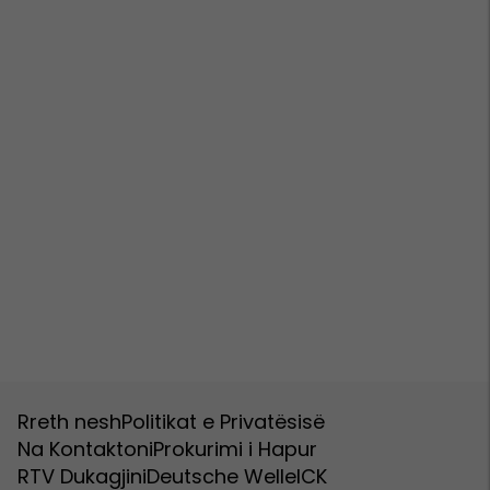
Rreth nesh
Politikat e Privatësisë
Na Kontaktoni
Prokurimi i Hapur
RTV Dukagjini
Deutsche Welle
ICK