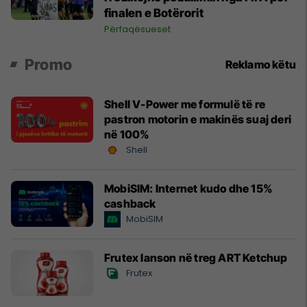
finalen e Botërorit
Përfaqësueset
Promo
Reklamo këtu
Shell V-Power me formulë të re
pastron motorin e makinës suaj deri
në 100%
Shell
MobiSIM: Internet kudo dhe 15%
cashback
MobiSIM
Frutex lanson në treg ART Ketchup
Frutex