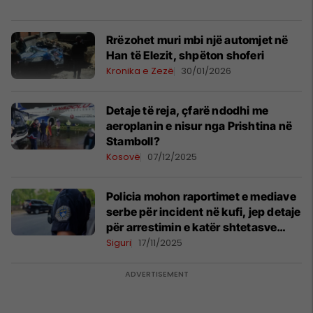
Rrëzohet muri mbi një automjet në
Han të Elezit, shpëton shoferi
Kronika e Zezë
30/01/2026
Detaje të reja, çfarë ndodhi me
aeroplanin e nisur nga Prishtina në
Stamboll?
Kosovë
07/12/2025
Policia mohon raportimet e mediave
serbe për incident në kufi, jep detaje
për arrestimin e katër shtetasve
serbë
Siguri
17/11/2025