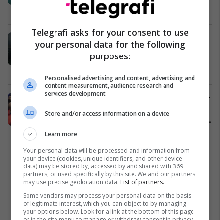
Shqipëri
16/09/2024
Telegrafi asks for your consent to use
Vetura godet dy këmbësorë në
your personal data for the following
Lipjan, zyrtari policor detyrohet të
purposes:
përdorë edhe armën
Kronika e Zezë
19/02/2024
Personalised advertising and content, advertising and
content measurement, audience research and
services development
Nesër mbahet seanca gjyqësore për
31-vjeçarin që qëlloi me grusht
Store and/or access information on a device
Berishën, dy akuzat që rëndojnë mbi
të
Shqipëri
08/12/2022
Learn more
Your personal data will be processed and information from
your device (cookies, unique identifiers, and other device
1
data) may be stored by, accessed by and shared with 369
partners, or used specifically by this site. We and our partners
may use precise geolocation data.
List of partners.
Some vendors may process your personal data on the basis
of legitimate interest, which you can object to by managing
your options below. Look for a link at the bottom of this page
or in the site menu to manage or withdraw consent in privacy