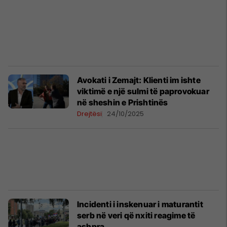
Avokati i Zemajt: Klienti im ishte
viktimë e një sulmi të paprovokuar
në sheshin e Prishtinës
Drejtësi
24/10/2025
Incidenti i inskenuar i maturantit
serb në veri që nxiti reagime të
ashpra