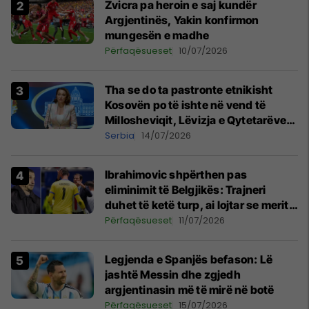
Zvicra pa heroin e saj kundër
Argjentinës, Yakin konfirmon
mungesën e madhe
Përfaqësueset
10/07/2026
Tha se do ta pastronte etnikisht
Kosovën po të ishte në vend të
Millosheviqit, Lëvizja e Qytetarëve
të Lirë në Serbi kërkon shkarkimin e
Serbia
14/07/2026
menjëhershëm të Snezhana
Paunoviq
Ibrahimovic shpërthen pas
eliminimit të Belgjikës: Trajneri
duhet të ketë turp, ai lojtar se meritoi
të luante
Përfaqësueset
11/07/2026
Legjenda e Spanjës befason: Lë
jashtë Messin dhe zgjedh
argjentinasin më të mirë në botë
Përfaqësueset
15/07/2026