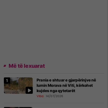
Më të lexuarat
Prania e shtuar e gjarpërinjve në
lumin Morava në Viti, kërkohet
kujdes nga qytetarët
Vitia
14/07/2026