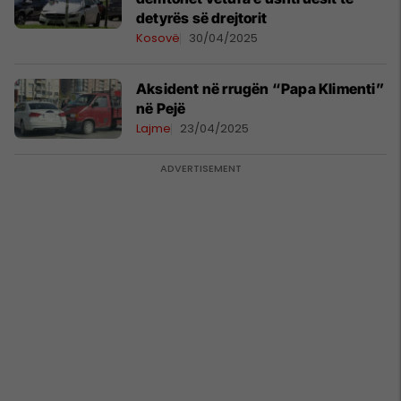
detyrës së drejtorit
Kosovë
30/04/2025
Aksident në rrugën “Papa Klimenti”
në Pejë
Lajme
23/04/2025