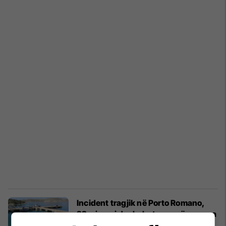
Incident tragjik në Porto Romano,
22-vjeçari dyshohet se u rrëzua nga
anija, humb jetën në vendngjarje