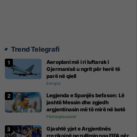
Trend Telegrafi
Aeroplani më i ri luftarak i
Gjermanisë u ngrit për herë të
parë në qiell
Evropa
Legjenda e Spanjës befason: Lë
jashtë Messin dhe zgjedh
argjentinasin më të mirë në botë
Përfaqësueset
Gjashtë yjet e Argjentinës
rrezikojnë pezullimin nga FIFA për