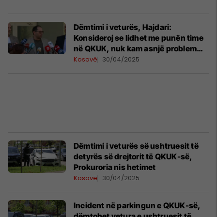
Dëmtimi i veturës, Hajdari:
Konsideroj se lidhet me punën time
në QKUK, nuk kam asnjë problem
personal
Kosovë
30/04/2025
Dëmtimi i veturës së ushtruesit të
detyrës së drejtorit të QKUK-së,
Prokuroria nis hetimet
Kosovë
30/04/2025
Incident në parkingun e QKUK-së,
dëmtohet vetura e ushtruesit të