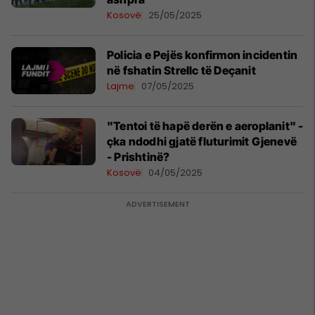
Kosovë
25/05/2025
Policia e Pejës konfirmon incidentin
në fshatin Strellc të Deçanit
Lajme
07/05/2025
"Tentoi të hapë derën e aeroplanit" -
çka ndodhi gjatë fluturimit Gjenevë
- Prishtinë?
Kosovë
04/05/2025