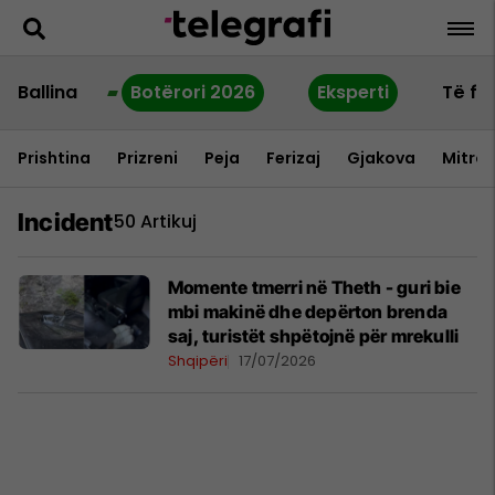
Ballina
Botërori 2026
Eksperti
Të fu
Prishtina
Prizreni
Peja
Ferizaj
Gjakova
Mitrov
Incident
50 Artikuj
Momente tmerri në Theth - guri bie
mbi makinë dhe depërton brenda
saj, turistët shpëtojnë për mrekulli
Shqipëri
17/07/2026