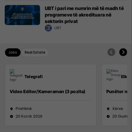
UBT i pari me numrin më të madh të
programeve të akredituara në
sektorin privat
UBT
Jobs
Real Estate
Telegrafi
Elko
Video Editor/Kameraman (3 pozita)
Punëtor në
Prishtinë
Xërxe
20 Korrik 2026
20 Gusht 