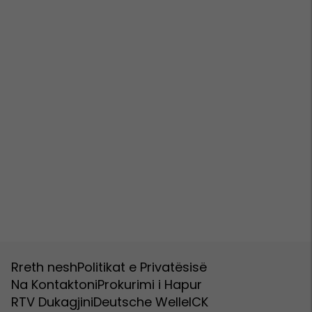
Rreth nesh
Politikat e Privatësisë
Na Kontaktoni
Prokurimi i Hapur
RTV Dukagjini
Deutsche Welle
ICK