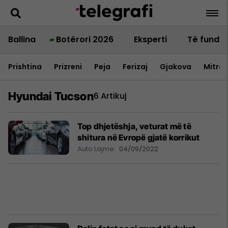
Ballina
Botërori 2026
Eksperti
Të fundit
Prishtina
Prizreni
Peja
Ferizaj
Gjakova
Mitrov
Hyundai Tucson
6 Artikuj
Top dhjetëshja, veturat më të
shitura në Evropë gjatë korrikut
Auto Lajme
04/09/2022