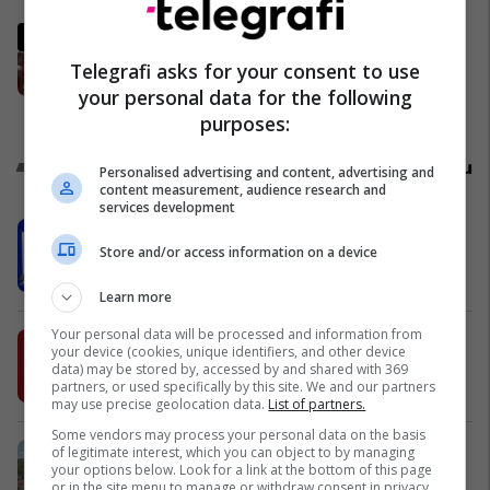
Përfundon numërimi i votave në
përfaqësitë diplomatike, LVV mbi
Telegrafi asks for your consent to use
83 për qind të votave
your personal data for the following
Politikë
purposes:
Promo
Reklamo këtu
Personalised advertising and content, advertising and
content measurement, audience research and
services development
EduCare: Mundësia për të nisur një
Store and/or access information on a device
karrierë të re
Edu Care
Learn more
Your personal data will be processed and information from
Kursimet e mençura – Si të përfitoni
your device (cookies, unique identifiers, and other device
më shumë nga paratë tuaja
data) may be stored by, accessed by and shared with 369
partners, or used specifically by this site. We and our partners
BKT
may use precise geolocation data.
List of partners.
Some vendors may process your personal data on the basis
IPKO mirëpret diasporën me oferta
of legitimate interest, which you can object to by managing
your options below. Look for a link at the bottom of this page
të veçanta për verën 2026
or in the site menu to manage or withdraw consent in privacy