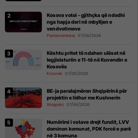
Kosova votoi - gjithçka që ndodhi
nga hapja deri në mbylljen e
vendvotimeve
Parlamentare
07/06/2026
Kështu pritet të ndahen ulëset në
legjislaturën e 11-të në Kuvendin e
Kosovës
Kosovë
07/06/2026
BE-ja paralajmëron Shqipërinë për
projektin e lidhur me Kushnerin
Shqipëri
07/06/2026
Numërimi i votave drejt fundit, LVV
dominon komunat, PDK forcë e parë
në 3 komuna