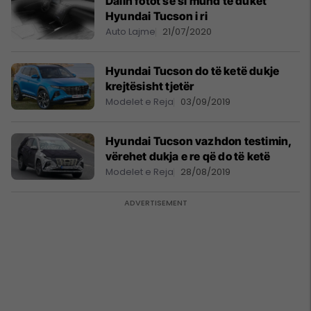
Dalin fotot se si mund të duket
Hyundai Tucson i ri
Auto Lajme
21/07/2020
Hyundai Tucson do të ketë dukje
krejtësisht tjetër
Modelet e Reja
03/09/2019
Hyundai Tucson vazhdon testimin,
vërehet dukja e re që do të ketë
Modelet e Reja
28/08/2019