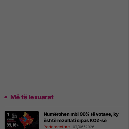
Më të lexuarat
Numërohen mbi 99% të votave, ky
është rezultati sipas KQZ-së
Parlamentare
07/06/2026