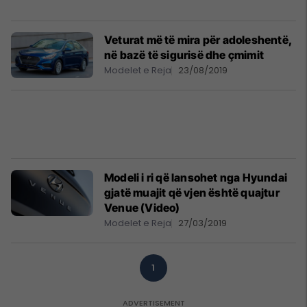
Veturat më të mira për adoleshentë,
në bazë të sigurisë dhe çmimit
Modelet e Reja
23/08/2019
Modeli i ri që lansohet nga Hyundai
gjatë muajit që vjen është quajtur
Venue (Video)
Modelet e Reja
27/03/2019
1