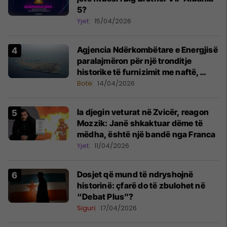
5?
Yjet
15/04/2026
Agjencia Ndërkombëtare e Energjisë
paralajmëron për një tronditje
historike të furnizimit me naftë,
ndërsa lufta me Iranin mbyt tregjet
Botë
14/04/2026
globale
Ia djegin veturat në Zvicër, reagon
Mozzik: Janë shkaktuar dëme të
mëdha, është një bandë nga Franca
Yjet
11/04/2026
Dosjet që mund të ndryshojnë
historinë: çfarë do të zbulohet në
“Debat Plus”?
Siguri
17/04/2026