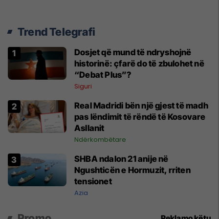
Trend Telegrafi
Dosjet që mund të ndryshojnë
historinë: çfarë do të zbulohet në
“Debat Plus”?
Siguri
Real Madridi bën një gjest të madh
pas lëndimit të rëndë të Kosovare
Asllanit
Ndërkombëtare
SHBA ndalon 21 anije në
Ngushticën e Hormuzit, rriten
tensionet
Azia
Promo
Reklamo këtu