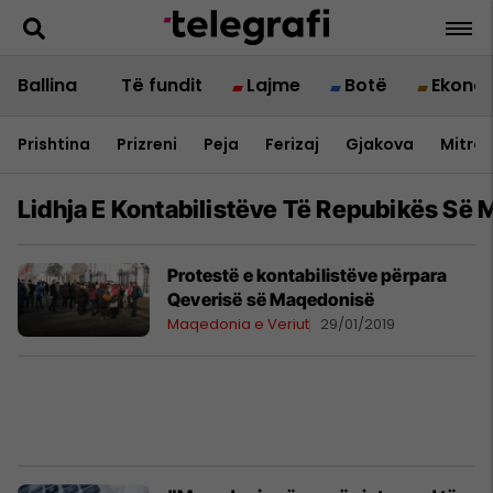
Ballina
Të fundit
Lajme
Botë
Ekono
Prishtina
Prizreni
Peja
Ferizaj
Gjakova
Mitrov
Lidhja E Kontabilistëve Të Repubikës Së
Protestë e kontabilistëve përpara
Qeverisë së Maqedonisë
Maqedonia e Veriut
29/01/2019