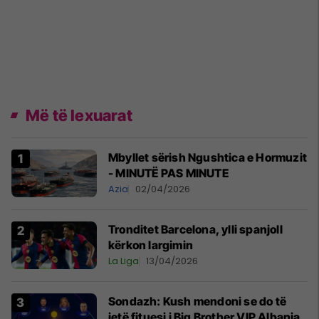
Më të lexuarat
Mbyllet sërish Ngushtica e Hormuzit
- MINUTË PAS MINUTE
Azia
02/04/2026
Tronditet Barcelona, ylli spanjoll
kërkon largimin
La Liga
13/04/2026
Sondazh: Kush mendoni se do të
jetë fituesi i Big Brother VIP Albania