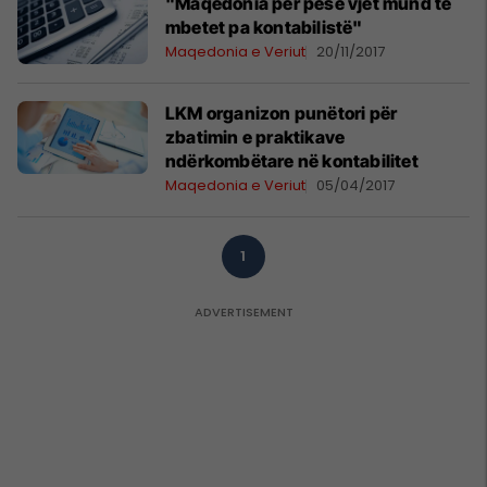
"Maqedonia për pesë vjet mund të
mbetet pa kontabilistë"
Maqedonia e Veriut
20/11/2017
LKM organizon punëtori për
zbatimin e praktikave
ndërkombëtare në kontabilitet
Maqedonia e Veriut
05/04/2017
1