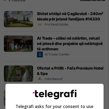
Shitet shtëpi në Çagllavicë - 240m²
ideale për jetesë familjare #14330
Pro Real Estate
Al Trade – cilësi në ndërtim, rehati
në jetesë dhe projekte që ndërtojnë
të ardhmen
Al Trade Center
Ofertat e Prillit - Fafa Premium Hotel
& Spa
Fafa Resort
Pashteta MEKA - zgjedhja praktike
për mëngjesin e fëmijëve
MEKA HALAL FOOD
Telegrafi asks for your consent to use