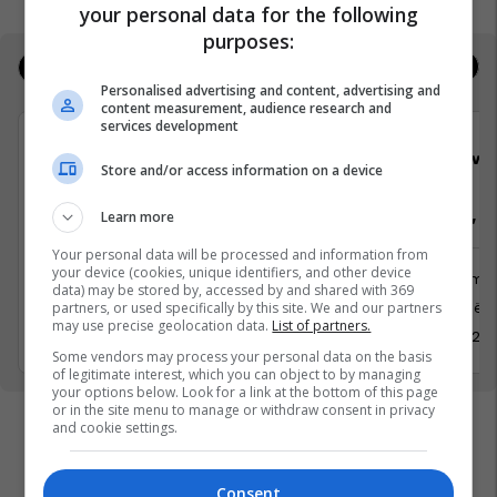
your personal data for the following
purposes:
Jobs
Real Estate
Personalised advertising and content, advertising and
content measurement, audience research and
services development
Viva Fresh Store
Viva 
Store and/or access information on a device
Arkatare, Sektorist/e
Arkatare, Se
Learn more
Your personal data will be processed and information from
your device (cookies, unique identifiers, and other device
Shërbime te Klientëve
Shërbime 
data) may be stored by, accessed by and shared with 369
Gjilan
Prishtinë
partners, or used specifically by this site. We and our partners
may use precise geolocation data.
List of partners.
30 Prill 2026
30 Prill 20
Some vendors may process your personal data on the basis
of legitimate interest, which you can object to by managing
your options below. Look for a link at the bottom of this page
or in the site menu to manage or withdraw consent in privacy
and cookie settings.
Consent