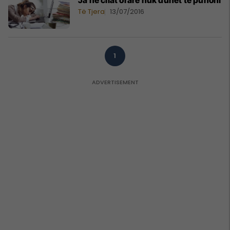
Ja në cilat orare nuk duhet të punoni
Të Tjera
13/07/2016
1