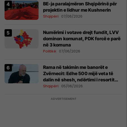
BE-ja paralajmëron Shqipërinë për
projektin e lidhur me Kushnerin
Shqipëri
07/06/2026
Numërimi i votave drejt fundit, LVV
dominon komunat, PDK forcë e parë
në 3 komuna
Politikë
07/06/2026
Rama në takimin me banorët e
Zvërnecit: Edhe 500 mijë veta të
dalin në shesh, ndërtimi i resortit
nuk anulohet
Shqipëri
05/06/2026