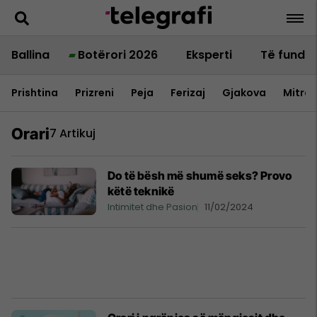
Ballina
Botërori 2026
Eksperti
Të fundit
Prishtina
Prizreni
Peja
Ferizaj
Gjakova
Mitrov
Orari
7 Artikuj
Do të bësh më shumë seks? Provo
këtë teknikë
Intimitet dhe Pasion
11/02/2024