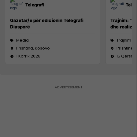
Telegrafi
Teleg
Gazetar/e për edicionin Telegrafi
Trajnim: “R
Diasporë
dhe realizim
Media
Trajnim d
Prishtina, Kosovo
Prishtinë
1 Korrik 2026
15 Qersho