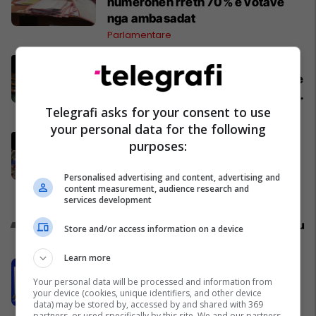
numërohen rreth 70% e votave
nga ambasadat
Parlamentare
Rezultatet e deritanishme - LVV
siguron 49 ulëse në Kuvend, PDK e
dyta me 24 – si pritet të jetë ndarja
Telegrafi asks for your consent to use
e mandateve?
Parlamentare
your personal data for the following
Trump: Sot i dhamë fund luftës me
purposes:
Iranin, trupat do kthehen shumë
shpejt në shtëpi
Personalised advertising and content, advertising and
Amerika
content measurement, audience research and
services development
Promo
Reklamo këtu
Store and/or access information on a device
Learn more
EduCare: Mundësia për të nisur një
karrierë të re
Your personal data will be processed and information from
your device (cookies, unique identifiers, and other device
Edu Care
data) may be stored by, accessed by and shared with 369
partners, or used specifically by this site. We and our partners