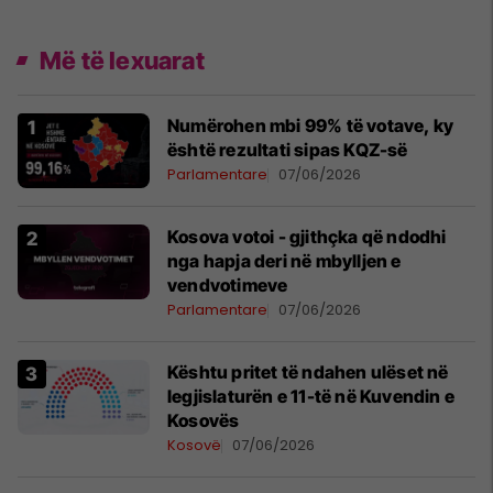
Më të lexuarat
Numërohen mbi 99% të votave, ky
është rezultati sipas KQZ-së
Parlamentare
07/06/2026
Kosova votoi - gjithçka që ndodhi
nga hapja deri në mbylljen e
vendvotimeve
Parlamentare
07/06/2026
Kështu pritet të ndahen ulëset në
legjislaturën e 11-të në Kuvendin e
Kosovës
Kosovë
07/06/2026