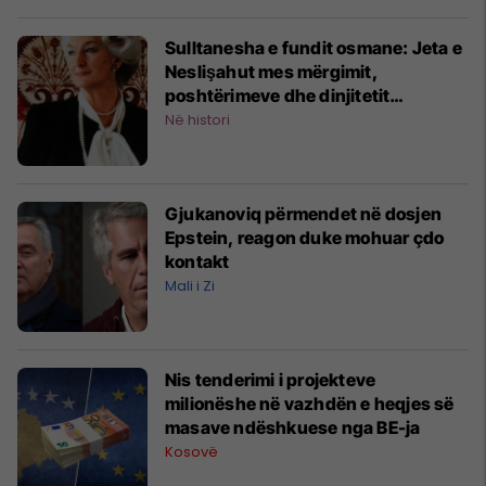
Sulltanesha e fundit osmane: Jeta e
Neslişahut mes mërgimit,
poshtërimeve dhe dinjitetit
perandorak
Në histori
Gjukanoviq përmendet në dosjen
Epstein, reagon duke mohuar çdo
kontakt
Mali i Zi
Nis tenderimi i projekteve
milionëshe në vazhdën e heqjes së
masave ndëshkuese nga BE-ja
Kosovë