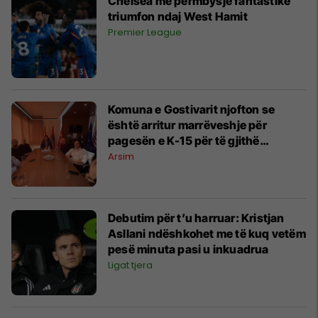
Chelsea me përmbysje fantastike
triumfon ndaj West Hamit
Premier League
Komuna e Gostivarit njofton se
është arritur marrëveshje për
pagesën e K-15 për të gjithë
mësimdhënësit
Arsim
Debutim për t’u harruar: Kristjan
Asllani ndëshkohet me të kuq vetëm
pesë minuta pasi u inkuadrua
Ligat tjera