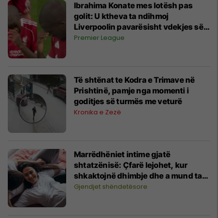
Ibrahima Konate mes lotësh pas
golit: U ktheva ta ndihmoj
Liverpoolin pavarësisht vdekjes së
babait
Premier League
Të shtënat te Kodra e Trimave në
Prishtinë, pamje nga momenti i
goditjes së turmës me veturë
Kronika e Zezë
Marrëdhëniet intime gjatë
shtatzënisë: Çfarë lejohet, kur
shkaktojnë dhimbje dhe a mund ta
dëmtojnë foshnjën ose të nxisin
Gjendjet shëndetësore
lindjen