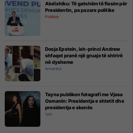
Abdixhiku: Të gatshëm të flasim për
Presidentin, pa pazare politike
Politikë
Dosja Epstein, ish-princi Andrew
shfaqet pranë një gruaje të shtrirë
në dysheme
Amerika
Tayna publikon fotografi me Vjosa
Osmanin: Presidentja e shtetit dhe
presidentja e skenës
Yjet