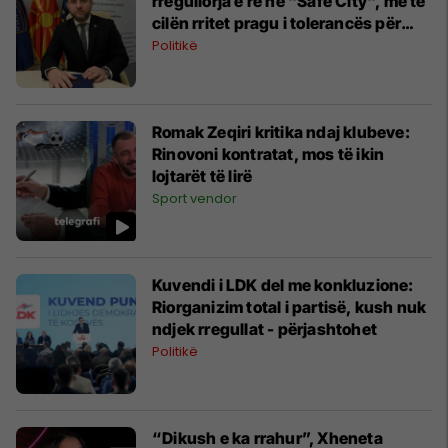
rregullorja e re në "Safe City", me të
cilën rritet pragu i tolerancës për
shoferët
Politikë
Romak Zeqiri kritika ndaj klubeve:
Rinovoni kontratat, mos të ikin
lojtarët të lirë
Sport vendor
Kuvendi i LDK del me konkluzione:
Riorganizim total i partisë, kush nuk
ndjek rregullat - përjashtohet
Politikë
“Dikush e ka rrahur”, Xheneta