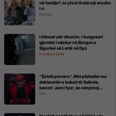
në familje? Ja çfarë thotë një studim
i ri
Lifestyle
I dënuar për dhunim, i burgosuri
gjendet i vdekur në Burgun e
Sigurisë së Lartë në Dyz
Kronika e Zezë
“Është pervers”, Miri përballet me
deklaratën e babait të Selinës,
banori: Jam i fyer, do ndryshoj
qëndrim ndaj saj
Yjet
Njerëzit po kthehen në Hënë për