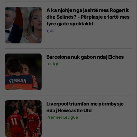
A ka njohje nga jashtë mes Rogertit
dhe Selinës? - Përplasje e fortë mes
tyre gjatë spektaklit
Yjet
Barcelona nuk gabon ndaj Elches
La Liga
Liverpool triumfon me përmbysje
ndaj Newcastle Utd
Premier League