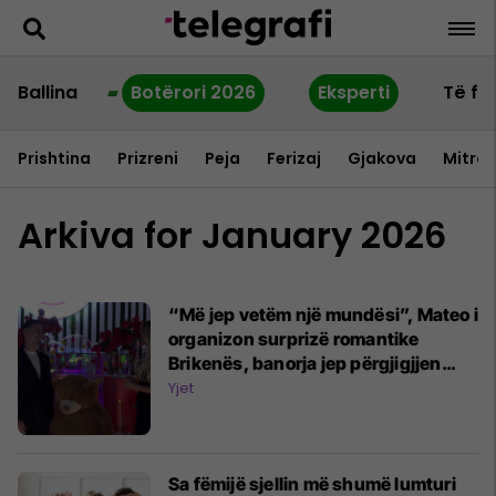
Ballina
Botërori 2026
Eksperti
Të fu
Prishtina
Prizreni
Peja
Ferizaj
Gjakova
Mitrov
Arkiva for January 2026
“Më jep vetëm një mundësi”, Mateo i
organizon surprizë romantike
Brikenës, banorja jep përgjigjjen
interesante
Yjet
Sa fëmijë sjellin më shumë lumturi