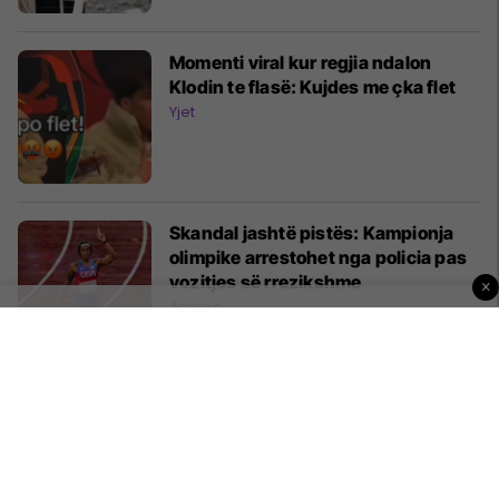
Momenti viral kur regjia ndalon
Klodin te flasë: Kujdes me çka flet
Yjet
Skandal jashtë pistës: Kampionja
olimpike arrestohet nga policia pas
vozitjes së rrezikshme
×
Atletikë
Kuvendi i LDK-së vendos: Abdixhiku
mbetet kryetar
Politikë