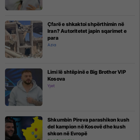
Çfarë e shkaktoi shpërthimin në
Iran? Autoritetet japin sqarimet e
para
Azia
Limi lë shtëpinë e Big Brother VIP
Kosova
Yjet
Shkumbin Pireva parashikon kush
del kampion në Kosovë dhe kush
shkon në Evropë