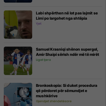
Labi shpërthen në lot pas lajmit se
Limi po largohet nga shtëpia
Yjet
Samuel Krasniqi shënon supergol,
Amir Shaipi sërish ndër më të mirët
Ligat tjera
Bronkoskopia: Si duket procedura
që përdoret për sëmundjet e
mushkërive
Gjendjet shëndetësore