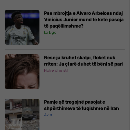
Pse mbrojtja e Alvaro Arbeloas ndaj
Vinicius Junior mund të ketë pasoja
të paqëllimshme?
La Liga
Nëse ju kruhet skalpi, flokët nuk
rriten: Ja çfarë duhet të bëni së pari
Flokë dhe stil
Pamje që tregojnë pasojat e
shpërthimeve të fuqishme në Iran
Azia