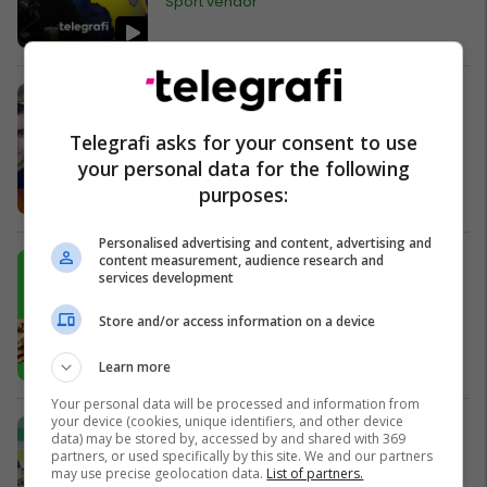
Sport vendor
U qëllua me armë në derë të
shtëpisë për një sms, vdes në spital
Telegrafi asks for your consent to use
45-vjeçari nga Shijaku
your personal data for the following
Shqipëri
purposes:
Personalised advertising and content, advertising and
content measurement, audience research and
Altman: Inteligjenca Artificiale do ta
services development
bëjë paranë më të vlefshme
AI
Store and/or access information on a device
Learn more
Your personal data will be processed and information from
your device (cookies, unique identifiers, and other device
Këto janë veturat e reja më të
data) may be stored by, accessed by and shared with 369
qëndrueshme në raport me çmimin,
partners, or used specifically by this site. We and our partners
may use precise geolocation data.
List of partners.
zbulon studimi