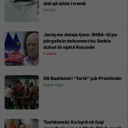
doli që ishte i rremë
Evropa
Janiq me detaje tjera: SHBA-të po
përgatisin dokument ku Serbia
duhet të njohë Kosovën
Politikë
KB Bashkimi i “fortë” për Prishtinën
Super Liga
Toshkovski: Ka hyrë në fuqi