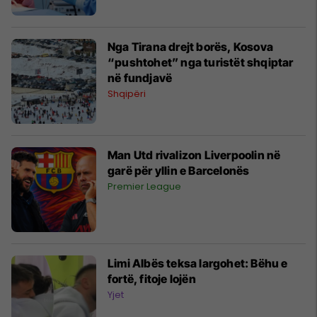
Nga Tirana drejt borës, Kosova
“pushtohet” nga turistët shqiptar
në fundjavë
Shqipëri
Man Utd rivalizon Liverpoolin në
garë për yllin e Barcelonës
Premier League
Limi Albës teksa largohet: Bëhu e
fortë, fitoje lojën
Yjet