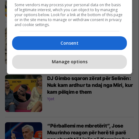
Auto & Transport
Some vendors may process your personal data on the basis
of legitimate interest, which you can object to by managing
your options below. Look for a link at the bottom of this page
or in the site menu to manage or withdraw consent in privacy
and cookie settings.
Burri fiton lotarinë falë biletës
dhuratë nga babai
Consent
Interesante
Manage options
DJ Gimbo sqaron zërat për Selinën:
Nuk kam ardhur ta ndaj nga Miri, kur
kam pëlqim e them
Yjet
“Përballemi me mbretërit”, Jose
Mourinho reagon për herë të parë