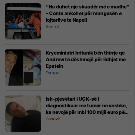
“Na duhet një skuadër më e madhe”
– Conte ankohet për mungesën e
lojtarëve te Napoli
Serie A
Kryeministri britanik bën thirrje që
Andrew të dëshmojë për lidhjet me
Epstein
Evropa
Ish-pjesëtari i UÇK-së i
diagnostikuar me tumor në veshkë,
ka nevojë për mbi 100 mijë euro për
trajtim jashtë vendit
Kosovë