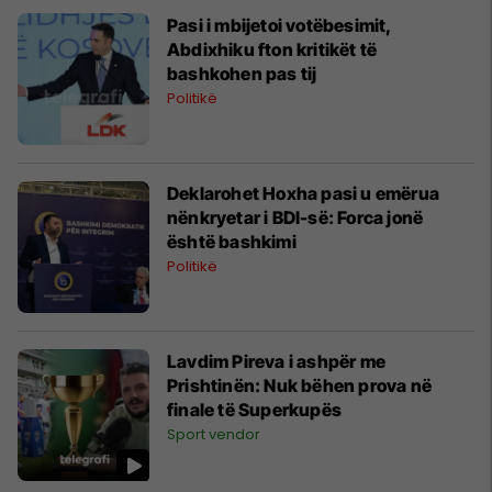
Pasi i mbijetoi votëbesimit,
Abdixhiku fton kritikët të
bashkohen pas tij
Politikë
Deklarohet Hoxha pasi u emërua
nënkryetar i BDI-së: Forca jonë
është bashkimi
Politikë
Lavdim Pireva i ashpër me
Prishtinën: Nuk bëhen prova në
finale të Superkupës
Sport vendor