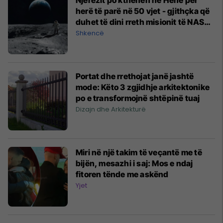
herë të parë në 50 vjet - gjithçka që
duhet të dini rreth misionit të NASA-
s
Shkencë
Portat dhe rrethojat janë jashtë
mode: Këto 3 zgjidhje arkitektonike
po e transformojnë shtëpinë tuaj
Dizajn dhe Arkitekturë
Miri në një takim të veçantë me të
bijën, mesazhi i saj: Mos e ndaj
fitoren tënde me askënd
Yjet