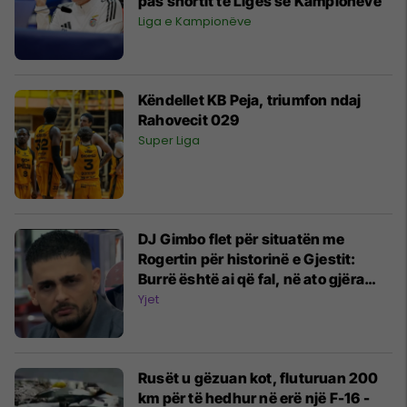
pas shortit të Ligës së Kampionëve
Liga e Kampionëve
Këndellet KB Peja, triumfon ndaj
Rahovecit 029
Super Liga
DJ Gimbo flet për situatën me
Rogertin për historinë e Gjestit:
Burrë është ai që fal, në ato gjëra
nuk bën të prekësh askënd
Yjet
Rusët u gëzuan kot, fluturuan 200
km për të hedhur në erë një F-16 -