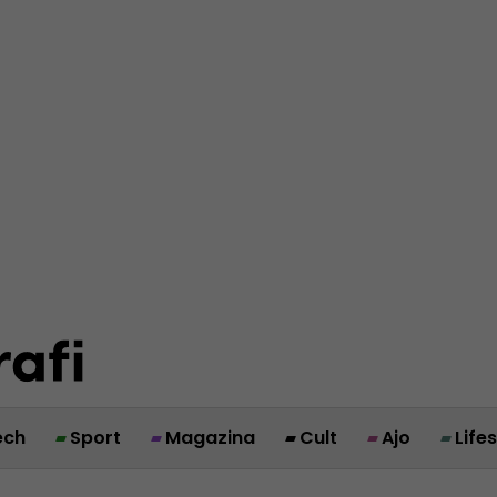
ech
Sport
Magazina
Cult
Ajo
Life