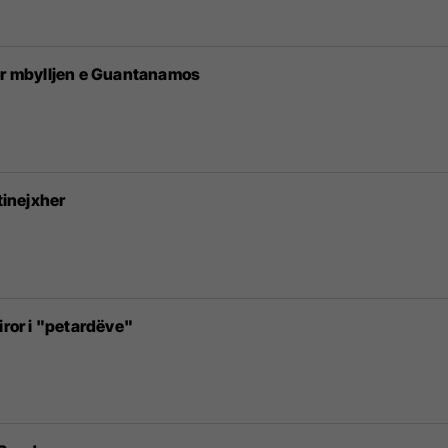
për mbylljen e Guantanamos
tinejxher
iror i "petardëve"