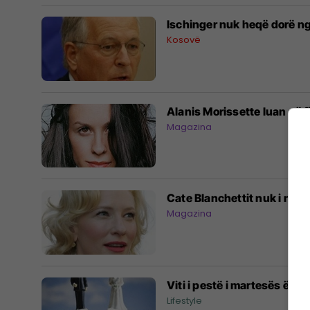
Ischinger nuk heqë dorë nga
Kosovë
Alanis Morissette luan në f
Magazina
Cate Blanchettit nuk i ndi
Magazina
Viti i pestë i martesës është
Lifestyle