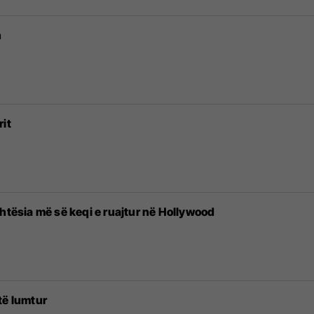
n
rit
htësia më së keqi e ruajtur në Hollywood
të lumtur