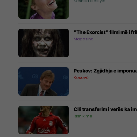
Këshilla Lifestyle
"The Exorcist" filmi më i f
Magazina
Peskov: Zgjidhja e imponu
Kosovë
Cili transferim i verës ka 
Rishikime