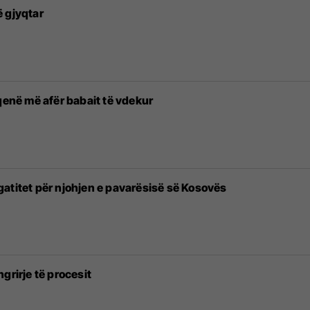
 gjyqtar
qenë më afër babait të vdekur
atitet për njohjen e pavarësisë së Kosovës
grirje të procesit