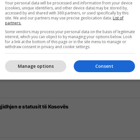
Your personal data will be processed and information from your device
(cookies, unique identifiers, and other device data) may be stored by,
accessed by and shared with 369 partners, or used specifically by this
site. We and our partners may use precise geolocation data.
List of
partners.
Madridit
Some vendors may process your personal data on the basis of legitimate
interest, which you can object to by managing your options below. Look
for a link at the bottom of this page or in the site menu to manage or
withdraw consent in privacy and cookie settings.
Manage options
Consent
osur në një shpërthim autobusi në Rusi
jidhjen e statusit të Kosovës