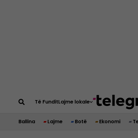
Të Fundit
Lajme lokale
Ballina
Lajme
Botë
Ekonomi
T