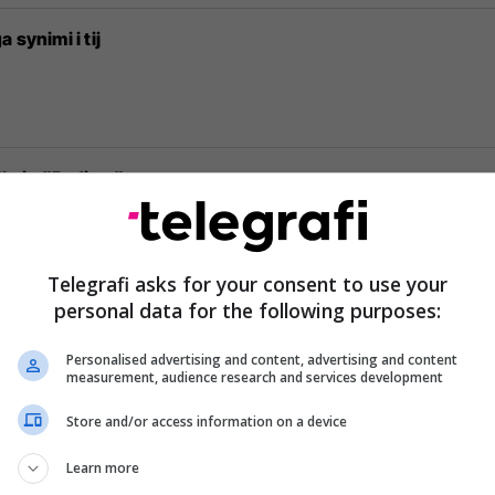
 synimi i tij
ilmin "Radio..."
Telegrafi asks for your consent to use your
personal data for the following purposes:
hmon as Oscari
Personalised advertising and content, advertising and content
measurement, audience research and services development
Store and/or access information on a device
 bërë vit i krizës
Learn more