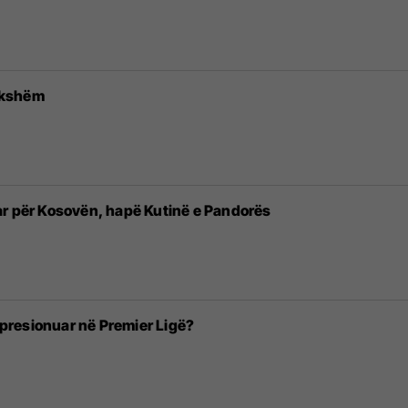
rikshëm
ar për Kosovën, hapë Kutinë e Pandorës
impresionuar në Premier Ligë?