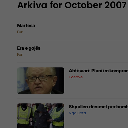
Arkiva for October 2007
Martesa
Fun
Era e gojës
Fun
Ahtisaari: Plani im komprom
Kosovë
Shpallen dënimet për bomb
Nga Bota