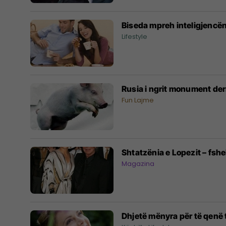
Biseda mpreh inteligjencë
Lifestyle
Rusia i ngrit monument der
Fun Lajme
Shtatzënia e Lopezit – fshe
Magazina
Dhjetë mënyra për të qenë 