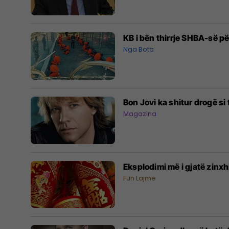
KB i bën thirrje SHBA-së 
Nga Bota
Bon Jovi ka shitur drogë si 
Magazina
Eksplodimi më i gjatë zinxh
Fun Lajme