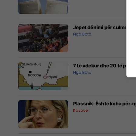
Jepet dënimi për sulmet e 
Nga Bota
7 të vdekur dhe 20 të plag
Nga Bota
Plassnik: Është koha për zg
Kosovë