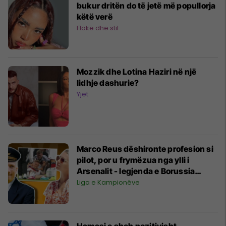
bukur dritën do të jetë më popullorja
këtë verë
Flokë dhe stil
Mozzik dhe Lotina Haziri në një
lidhje dashurie?
Yjet
Marco Reus dëshironte profesion si
pilot, por u frymëzua nga ylli i
Arsenalit - legjenda e Borussia
Dortmund kërkon një fund përrallor
Liga e Kampionëve
Hamasi e sheh pozitivisht