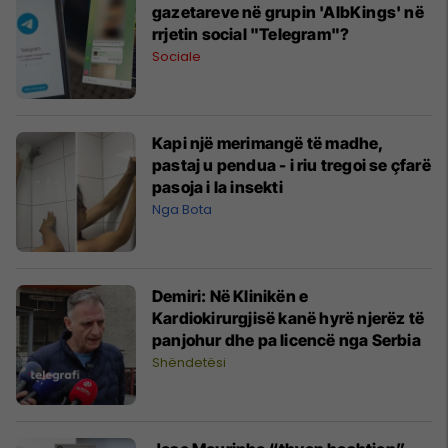
gazetareve në grupin 'AlbKings' në
rrjetin social "Telegram"?
Sociale
Kapi një merimangë të madhe,
pastaj u pendua - i riu tregoi se çfarë
pasoja i la insekti
Nga Bota
Demiri: Në Klinikën e
Kardiokirurgjisë kanë hyrë njerëz të
panjohur dhe pa licencë nga Serbia
Shëndetësi