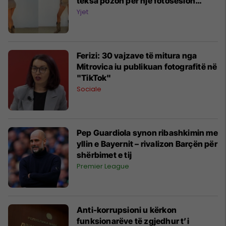
teksa pozon për një fotosesion
mbresëlënës
Yjet
Ferizi: 30 vajzave të mitura nga
Mitrovica iu publikuan fotografitë në
"TikTok"
Sociale
Pep Guardiola synon ribashkimin me
yllin e Bayernit – rivalizon Barçën për
shërbimet e tij
Premier League
Anti-korrupsioni u kërkon
funksionarëve të zgjedhur t’i