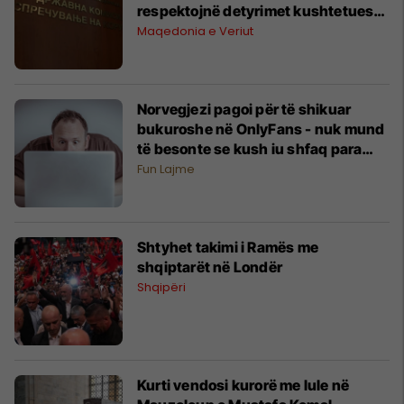
respektojnë detyrimet kushtetuese
dhe ligjore
Maqedonia e Veriut
Norvegjezi pagoi për të shikuar
bukuroshe në OnlyFans - nuk mund
të besonte se kush iu shfaq para
kamerave
Fun Lajme
Shtyhet takimi i Ramës me
shqiptarët në Londër
Shqipëri
Kurti vendosi kurorë me lule në