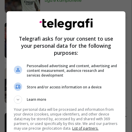
Liga e Kampionëve
Trump ofendon rëndë Bidenin
Amerika
Telegrafi asks for your consent to use
your personal data for the following
purposes:
Personalised advertising and content, advertising and
content measurement, audience research and
Kurti dhe shefi i diplomacisë turke
services development
bisedojnë për projekte të
përbashkëta
Store and/or access information on a device
Kosovë
Learn more
Your personal data will be processed and information from
your device (cookies, unique identifiers, and other device
E kryer, Antonio Conte me klub të ri -
data) may be stored by, accessed by and shared with 369
kërkon trofeun e tretë të Serie A me
partners, or used specifically by this site. We and our partners
may use precise geolocation data.
List of partners.
ekip të ndryshëm