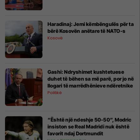
Haradinaj: Jemi këmbëngulës për ta
bërë Kosovën anëtare të NATO-s
Kosovë
Gashi: Ndryshimet kushtetuese
duhet të bëhen sa më parë, por jo në
llogari të marrëdhënieve ndëretnike
Politikë
“Është një ndeshje 50-50”, Modric
insiston se Real Madridi nuk është
favorit ndaj Dortmundit