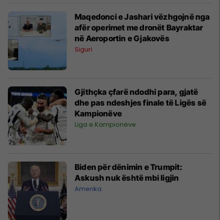
Maqedonci e Jashari vëzhgojnë nga
afër operimet me dronët Bayraktar
në Aeroportin e Gjakovës
Siguri
Gjithçka çfarë ndodhi para, gjatë
dhe pas ndeshjes finale të Ligës së
Kampionëve
Liga e Kampionëve
Biden për dënimin e Trumpit:
Askush nuk është mbi ligjin
Amerika