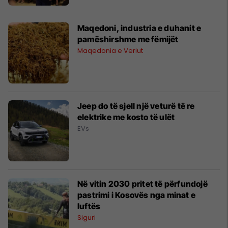
Maqedoni, industria e duhanit e
pamëshirshme me fëmijët
Maqedonia e Veriut
Jeep do të sjell një veturë të re
elektrike me kosto të ulët
EVs
Në vitin 2030 pritet të përfundojë
pastrimi i Kosovës nga minat e
luftës
Siguri