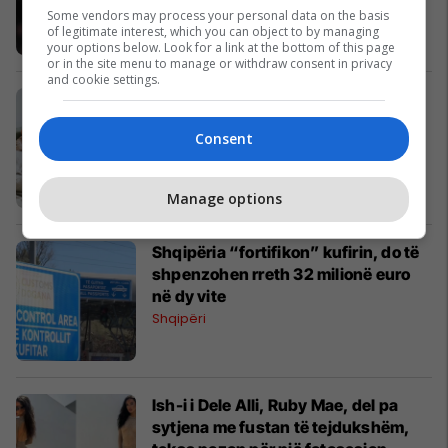
Serie A
Some vendors may process your personal data on the basis
of legitimate interest, which you can object to by managing
your options below. Look for a link at the bottom of this page
or in the site menu to manage or withdraw consent in privacy
and cookie settings.
Të mos bësh asgjë mund t'ju bëjë të
ndiheni më kreativë dhe më
Consent
energjikë
Shëndeti
Manage options
Shqipëria “fortifikon” kufirin, do të
shpenzohen rreth 32 milionë euro
në dy vite
Shqipëri
Ish-i i Dele Alli, Ruby Mae, del pa
sytjena me fustan të tejdukshëm,