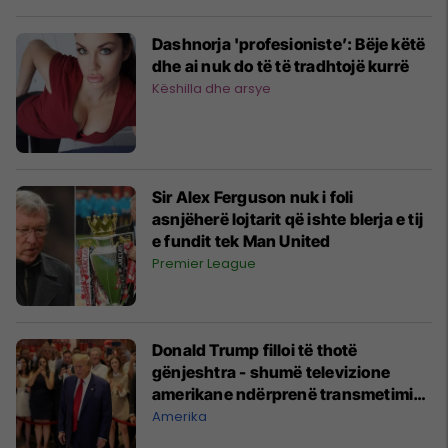
Dashnorja 'profesioniste’: Bëje këtë
dhe ai nuk do të të tradhtojë kurrë
Këshilla dhe arsye
Sir Alex Ferguson nuk i foli
asnjëherë lojtarit që ishte blerja e tij
e fundit tek Man United
Premier League
Donald Trump filloi të thotë
gënjeshtra - shumë televizione
amerikane ndërprenë transmetimin
e konferencës
Amerika