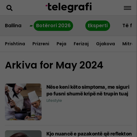
Ballina
Botërori 2026
Eksperti
Të fu
Prishtina
Prizreni
Peja
Ferizaj
Gjakova
Mitrov
Arkiva for May 2024
Nëse keni këto simptoma, me siguri
po fusni shumë kripë në trupin tuaj
Lifestyle
Kjo nuancë e pazakontë që reflekton