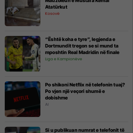
Mauzoleun e Mustafa Kemal
Atatürkut
Kosovë
“Është koha e tyre”, legjenda e
Dortmundit tregon se si mund ta
mposhtin Real Madridin në finale
Liga e Kampionëve
Po shikoni Netflix në telefonin tuaj?
Po vjen një veçori shumë e
dobishme
AI
Si u publikuan numrat e telefonit të