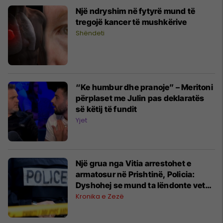
Një ndryshim në fytyrë mund të
tregojë kancer të mushkërive
Shëndeti
“Ke humbur dhe pranoje” – Meritoni
përplaset me Julin pas deklaratës
së këtij të fundit
Yjet
Një grua nga Vitia arrestohet e
armatosur në Prishtinë, Policia:
Dyshohej se mund ta lëndonte veten
apo personat tjerë
Kronika e Zezë