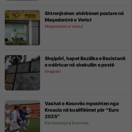
Shtrenjtohen shërbimet postare në
Maqedoninë e Veriut
Maqedonia e Veriut
​Shqipëri, hapet Bazilika e Bezistanit
e ndërtuar në shekullin e pestë
Shqipëri
Vashat e Kosovës mposhten nga
Kroacia në kualifikimet për “Euro
2025”
Kombëtarja e Kosovës