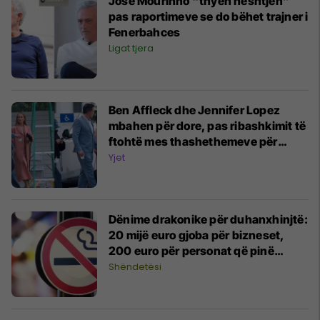
Jose Mourinho “thyen heshtjen”
pas raportimeve se do bëhet trajner i
Fenerbahces
Ligat tjera
Ben Affleck dhe Jennifer Lopez
mbahen për dore, pas ribashkimit të
ftohtë mes thashethemeve për
divorc
Yjet
Dënime drakonike për duhanxhinjtë:
20 mijë euro gjoba për bizneset,
200 euro për personat që pinë
duhan në ambiente të mbyllura
Shëndetësi