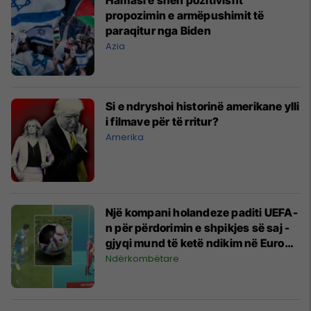
propozimin e armëpushimit të
paraqitur nga Biden
Azia
Si e ndryshoi historinë amerikane ylli
i filmave për të rritur?
Amerika
Një kompani holandeze paditi UEFA-
n për përdorimin e shpikjes së saj -
gjyqi mund të ketë ndikim në Euro
2024
Ndërkombëtare