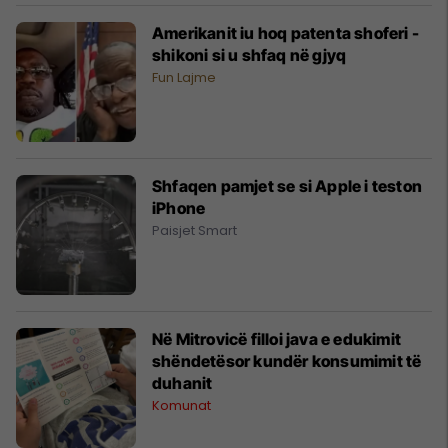
Amerikanit iu hoq patenta shoferi -
shikoni si u shfaq në gjyq
Fun Lajme
Shfaqen pamjet se si Apple i teston
iPhone
Paisjet Smart
Në Mitrovicë filloi java e edukimit
shëndetësor kundër konsumimit të
duhanit
Komunat