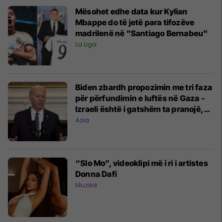
Mësohet edhe data kur Kylian
Mbappe do të jetë para tifozëve
madrilenë në "Santiago Bernabeu"
La Liga
Biden zbardh propozimin me tri faza
për përfundimin e luftës në Gaza -
Izraeli është i gatshëm ta pranojë,
pritet përgjigja e Hamasit
Azia
“Slo Mo”, videoklipi më i ri i artistes
Donna Dafi
Muzikë