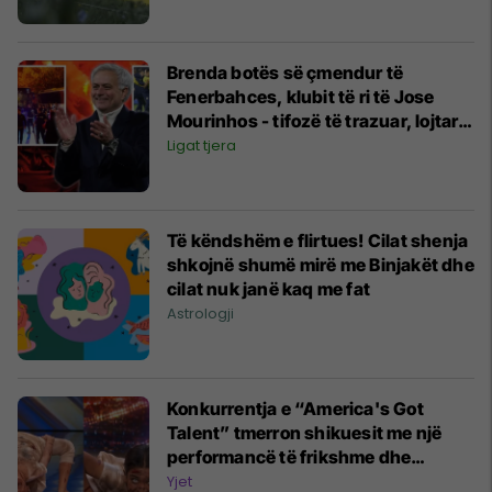
Brenda botës së çmendur të
Fenerbahces, klubit të ri të Jose
Mourinhos - tifozë të trazuar, lojtarë
që po largohen dhe huliganë
Ligat tjera
famëkeq
Të këndshëm e flirtues! Cilat shenja
shkojnë shumë mirë me Binjakët dhe
cilat nuk janë kaq me fat
Astrologji
Konkurrentja e “America's Got
Talent” tmerron shikuesit me një
performancë të frikshme dhe
rrënqethëse
Yjet