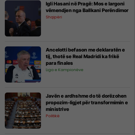
Igli Hasani në Pragë: Mos e largoni
vëmendjen nga Ballkani Perëndimor
Shqipëri
Ancelotti befason me deklaratën e
tij, thotë se Real Madridi ka frikë
para finales
Liga e Kampionëve
Javën e ardhshme do të dorëzohen
propozim-ligjet për transformimin e
ministrive
Politikë