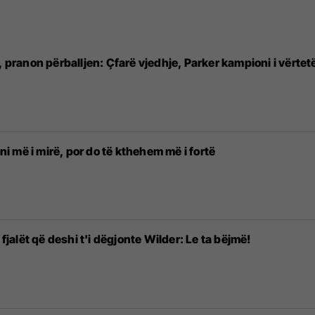
, pranon përballjen: Çfarë vjedhje, Parker kampioni i vërtet
 më i mirë, por do të kthehem më i fortë
 fjalët që deshi t'i dëgjonte Wilder: Le ta bëjmë!