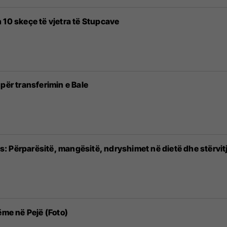
 10 skeçe të vjetra të Stupcave
për transferimin e Bale
 Përparësitë, mangësitë, ndryshimet në dietë dhe stërvit
ëme në Pejë (Foto)