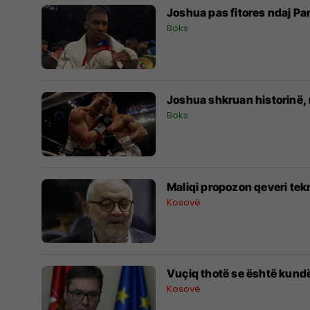
Joshua pas fitores ndaj Par
Boks
Joshua shkruan historinë, 
Boks
Maliqi propozon qeveri tek
Kosovë
Vuçiq thotë se është kundër
Kosovë