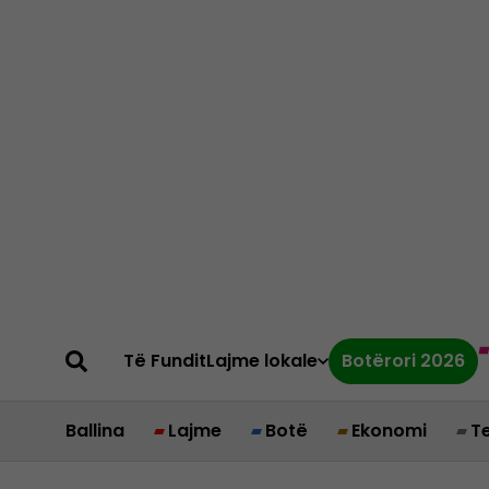
Të Fundit
Lajme lokale
Botërori 2026
Ballina
Lajme
Botë
Ekonomi
T