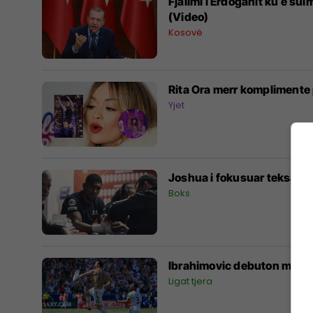
Fjalimi i Erdoganit ku e su
(Video)
Kosovë
Rita Ora merr komplimente
Yjet
Joshua i fokusuar teksa i v
Boks
Ibrahimovic debuton me dy g
Ligat tjera