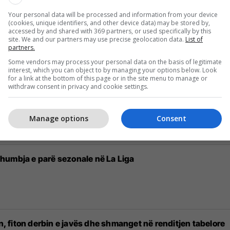
Your personal data will be processed and information from your device
(cookies, unique identifiers, and other device data) may be stored by,
 pre mikun në besë, të gatshëm ta dorëzojnë edhe kryemini
accessed by and shared with 369 partners, or used specifically by this
site. We and our partners may use precise geolocation data.
List of
partners.
Some vendors may process your personal data on the basis of legitimate
interest, which you can object to by managing your options below. Look
for a link at the bottom of this page or in the site menu to manage or
withdraw consent in privacy and cookie settings.
 lojtarëve
Manage options
Consent
humbja e parë sezonale në La Liga
in, fiton derbin e javës dhe shmanget në renditjen tabelore