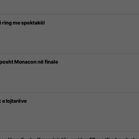
ë ring me spektakël
mposht Monacon në finale
 e lojtarëve