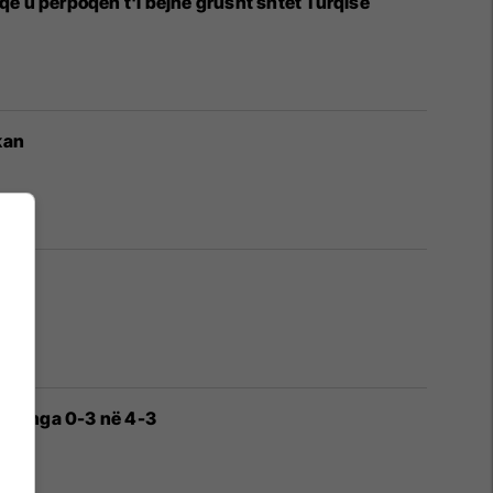
a që u përpoqën t'i bëjnë grusht shtet Turqisë
kan
hyer nga 0-3 në 4-3