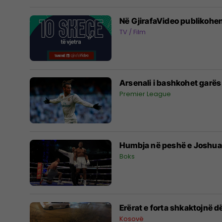
Në GjirafaVideo publikohen
TV / Film
Arsenali i bashkohet garës 
Premier League
Humbja në peshë e Joshuas:
Boks
Erërat e forta shkaktojnë d
Kosovë