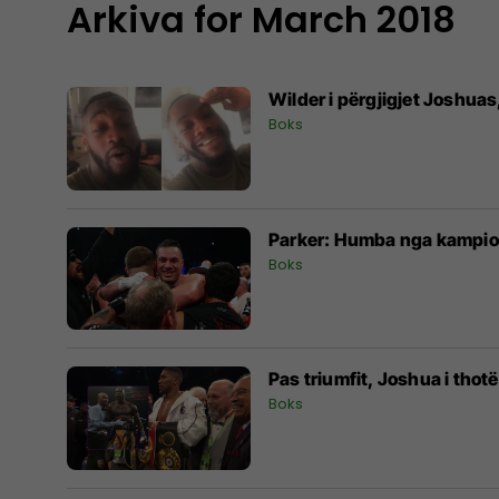
Arkiva for March 2018
Wilder i përgjigjet Joshuas
Boks
Parker: Humba nga kampioni
Boks
Pas triumfit, Joshua i thotë
Boks