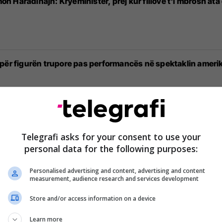
lmon Haradinajn: Kryeministër, prej kur fillove t'i mbrosh at
 për figurën trupore pas performancës në spektaklin ameri
endos dorëzat e boksit për përballjen me Parker
Telegrafi asks for your consent to use your
personal data for the following purposes:
Personalised advertising and content, advertising and content
measurement, audience research and services development
ola të bukura, La Galaxy fiton me meritë të tij duke u rikt
Store and/or access information on a device
Learn more