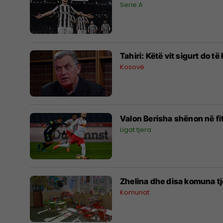
Serie A
Tahiri: Këtë vit sigurt do të
Kosovë
Valon Berisha shënon në fi
Ligat tjera
Zhelina dhe disa komuna tj
Komunat