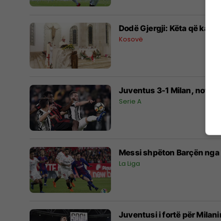
Dodë Gjergji: Këta që kanë
Kosovë
Juventus 3-1 Milan, notat e
Serie A
Messi shpëton Barçën nga 
La Liga
Juventusi i fortë për Milan