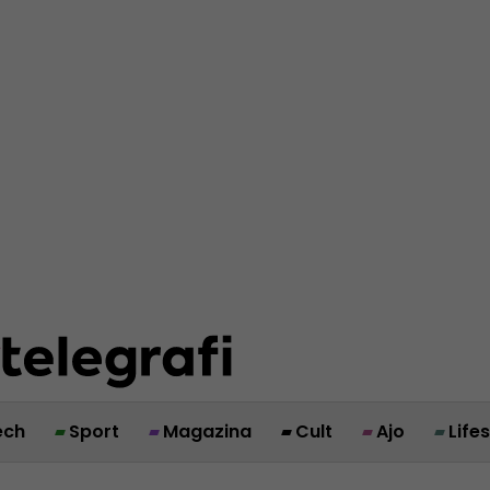
ech
Sport
Magazina
Cult
Ajo
Life