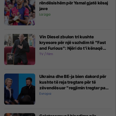
rëndësishëm për Yamal gjatë kësaj
jave
La Liga
Vin Diesel zbulon tri kushte
kryesore për një vazhdim të "Fast
and Furious": Njëri do t'i kënaqë
veçanërisht fansat
TV / Film
Ukraina dhe BE-ja bien dakord për
kushte të reja tregtare për të
zëvendësuar "regjimin tregtar pa
viza"
Evropa
Galatasaray në bisedime për