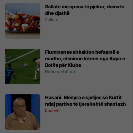
Sallatë me speca të pjekur, domate
dhe djathë
Sallata
Fluminense shkakton befasinë e
madhe, eliminon Interin nga Kupa e
Botës për Klube
Ndërkombëtare
Hasani: Mënyra e sjelljes së Kurtit
ndaj partive të tjera është shantazh
Kosovë