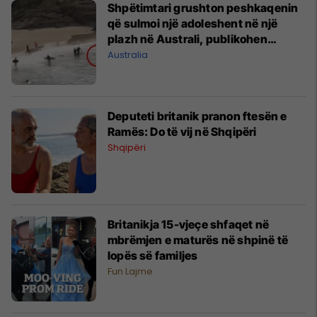
Shpëtimtari grushton peshkaqenin
që sulmoi një adoleshent në një
plazh në Australi, publikohen
pamjet e këtij momenti
Australia
Deputeti britanik pranon ftesën e
Ramës: Do të vij në Shqipëri
Shqipëri
Britanikja 15-vjeçe shfaqet në
mbrëmjen e maturës në shpinë të
lopës së familjes
Fun Lajme