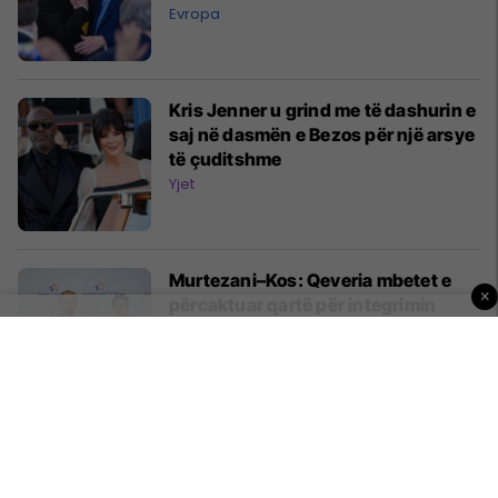
Evropa
Kris Jenner u grind me të dashurin e
saj në dasmën e Bezos për një arsye
të çuditshme
Yjet
Murtezani–Kos: Qeveria mbetet e
×
përcaktuar qartë për integrimin
evropian
Politikë
Krizë lëndimesh tek Juventusi, ylli i
skuadrës nuk stërvitet para sfidës