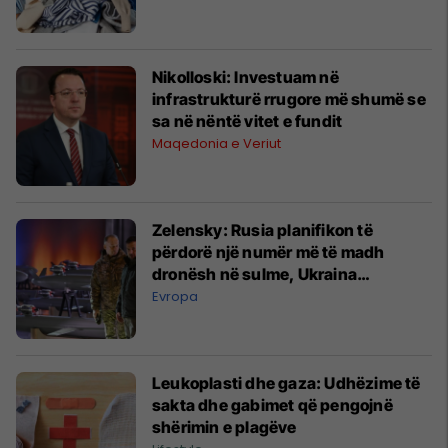
Nikolloski: Investuam në
infrastrukturë rrugore më shumë se
sa në nëntë vitet e fundit
Maqedonia e Veriut
Zelensky: Rusia planifikon të
përdorë një numër më të madh
dronësh në sulme, Ukraina
përgatitet të përgjigjet
Evropa
Leukoplasti dhe gaza: Udhëzime të
sakta dhe gabimet që pengojnë
shërimin e plagëve