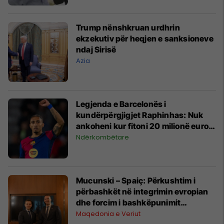
Trump nënshkruan urdhrin
ekzekutiv për heqjen e sanksioneve
ndaj Sirisë
Azia
Legjenda e Barcelonës i
kundërpërgjigjet Raphinhas: Nuk
ankoheni kur fitoni 20 milionë euro
në vit
Ndërkombëtare
Mucunski – Spaiç: Përkushtim i
përbashkët në integrimin evropian
dhe forcim i bashkëpunimit
dypalësh dhe rajonal
Maqedonia e Veriut