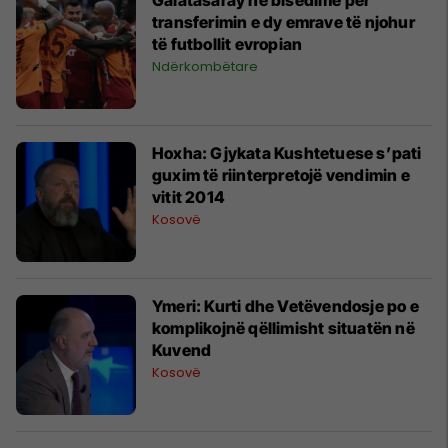
transferimin e dy emrave të njohur
të futbollit evropian
Ndërkombëtare
Hoxha: Gjykata Kushtetuese s’pati
guxim të riinterpretojë vendimin e
vitit 2014
Kosovë
Ymeri: Kurti dhe Vetëvendosje po e
komplikojnë qëllimisht situatën në
Kuvend
Kosovë