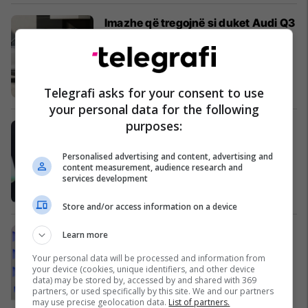
Imazhe që tregojnë si duket Audi Q3
më i lirë
Auto Lajme
Telegrafi asks for your consent to use
your personal data for the following
purposes:
Bëjeni këtë tani, Microsoft po fshin
fjalëkalimet
Personalised advertising and content, advertising and
AI
content measurement, audience research and
services development
Store and/or access information on a device
Tufegxhiç: Prokurorët publikë do të
Learn more
mbahen përgjegjës për akuzën
Your personal data will be processed and information from
kundër babait të Vanjës
your device (cookies, unique identifiers, and other device
Gjyqësi
data) may be stored by, accessed by and shared with 369
partners, or used specifically by this site. We and our partners
may use precise geolocation data.
List of partners.