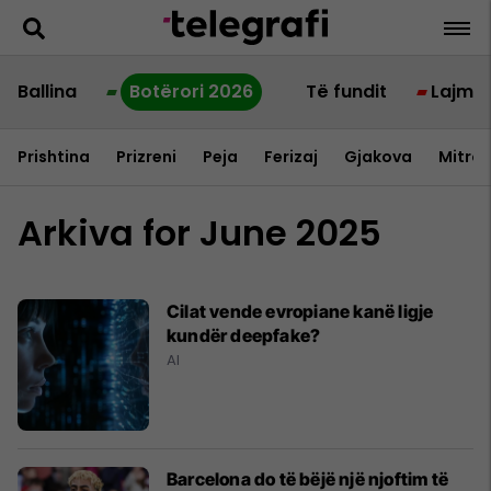
Ballina
Botërori 2026
Të fundit
Lajme
Prishtina
Prizreni
Peja
Ferizaj
Gjakova
Mitrov
Arkiva for June 2025
Cilat vende evropiane kanë ligje
kundër deepfake?
AI
Barcelona do të bëjë një njoftim të