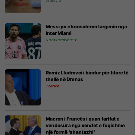
Lifestyle
Messi po e konsideron largimin nga
Inter Miami
Ndërkombëtare
Ramiz Lladrovci i bindur për fitore të
thellë në Drenas
Politikë
Macron i Francës i quan tarifat e
vendosura nga vendet e fuqishme
një formë 'shantazhi'