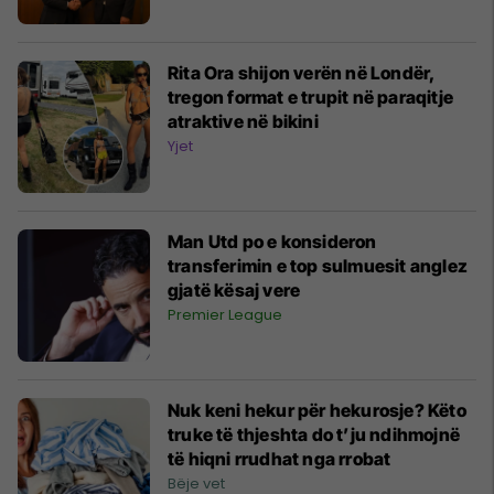
Rita Ora shijon verën në Londër,
tregon format e trupit në paraqitje
atraktive në bikini
Yjet
Man Utd po e konsideron
transferimin e top sulmuesit anglez
gjatë kësaj vere
Premier League
Nuk keni hekur për hekurosje? Këto
truke të thjeshta do t’ju ndihmojnë
të hiqni rrudhat nga rrobat
Bëje vet