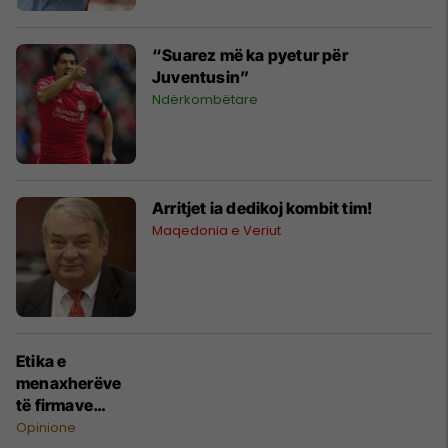
“Suarez më ka pyetur për
Juventusin”
Ndërkombëtare
Arritjet ia dedikoj kombit tim!
Maqedonia e Veriut
Etika e
menaxherëve
të firmave
financiare në
Opinione