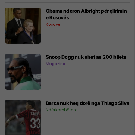
Kosovë
Obama nderon Albright për çlirimin
e Kosovës
Kosovë
Snoop Dogg nuk shet as 200 bileta
Magazina
Barca nuk heq dorë nga Thiago Silva
Ndërkombëtare