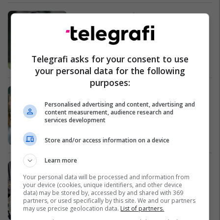
Zyrtare: Ronaldinho largohet nga
Flamengo
Ndërkombëtare
Telegrafi asks for your consent to use
your personal data for the following
purposes:
Albertini: Bonucci nuk është nën
hetime
Personalised advertising and content, advertising and
content measurement, audience research and
Ndërkombëtare
services development
Store and/or access information on a device
Learn more
Zgjaten paraburgimi për të
arrestuarit në operacionin
Your personal data will be processed and information from
your device (cookies, unique identifiers, and other device
“Monstër”
data) may be stored by, accessed by and shared with 369
Maqedonia e Veriut
partners, or used specifically by this site. We and our partners
may use precise geolocation data.
List of partners.