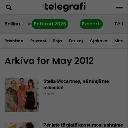
Ballina
Botërori 2026
Eksperti
Të fu
Prishtina
Prizreni
Peja
Ferizaj
Gjakova
Mitrov
Arkiva for May 2012
Stella Mccartney, në ndejë me
mikesha!
Modë
Për jetë të gjatë konsumoni ushqime