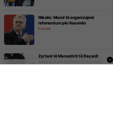
Nikolic: Mund të organizojmë
referendum për Kosovën
Kosovë
Zyrtarë të Manastirit të Deçanit
×
aplikojnë për shtetësi të Kosovës
Kosovë
Lenovo LePhone K800 prezantohet
në Kinë
Paisjet Smart