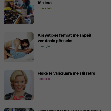
të ziera
Shëndeti
Arsyet pse femrat më shpejt
vendosin për seks
Lifestyle
Flokë të valëzuara me stil retro
Estetikë
Terry, tri ndeshje i suspenduar në