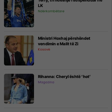
LK
Ndërkombëtare
Ministri Hoxhaj përshëndet
vendimin e Malit të Zi
Kosovë
Rihanna: Cheryl është ‘hot’
Magazina