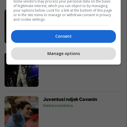
Some vendors may process your personal data on the basis
of legitimate interest, which you can object to by managing
your options below. Look for a link at the bottom of this page
Jankulovksa s’ka përgjigje se ku
or in the site menu to manage or withdraw consent in privacy
ishte ”zhdukur” Haki Aziri!
and cookie settings.
Maqedonia e Veriut
Consent
Manage options
Justin Bieber lëndon prapanicën
Magazina
Juventusi ndjek Cavanin
Ndërkombëtare