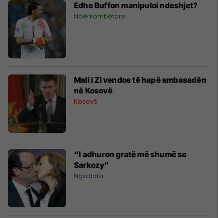
Edhe Buffon manipuloi ndeshjet?
Ndërkombëtare
Mali i Zi vendos të hapë ambasadën
në Kosovë
Kosovë
“I adhuron gratë më shumë se
Sarkozy”
Nga Bota