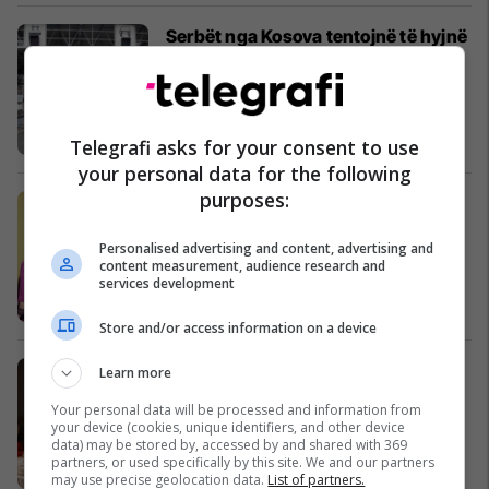
Serbët nga Kosova tentojnë të hyjnë
ilegalisht në Kroaci
Kosovë
Telegrafi asks for your consent to use
your personal data for the following
purposes:
Zgjidhni dukjen tuaj ideale
Modë
Personalised advertising and content, advertising and
content measurement, audience research and
services development
Store and/or access information on a device
Rregullat e festave
Learn more
Shëndeti
Your personal data will be processed and information from
your device (cookies, unique identifiers, and other device
data) may be stored by, accessed by and shared with 369
partners, or used specifically by this site. We and our partners
may use precise geolocation data.
List of partners.