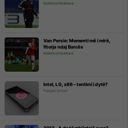
Ndërkombëtare
Van Persie: Momenti më i mirë,
fitorja ndaj Barcës
Ndërkombëtare
Intel, LG, x86 – tentimi i dytë?
Paisjet Smart
2012 - A do të mbijetojë euro?