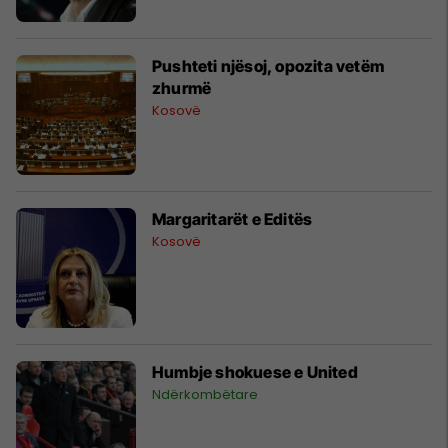
Pushteti njësoj, opozita vetëm
zhurmë
Kosovë
Margaritarët e Editës
Kosovë
Humbje shokuese e United
Ndërkombëtare