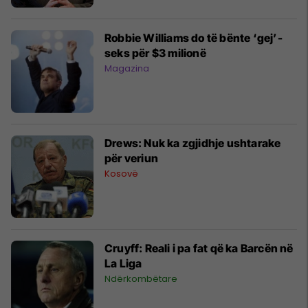
Robbie Williams do të bënte ‘gej’-
seks për $3 milionë
Magazina
Drews: Nuk ka zgjidhje ushtarake
për veriun
Kosovë
Cruyff: Reali i pa fat që ka Barcën në
La Liga
Ndërkombëtare