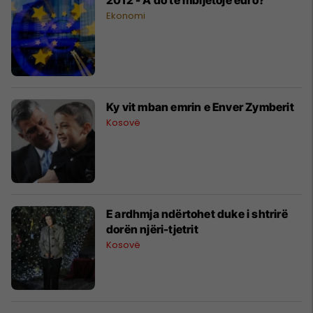
Ekonomi
Ky vit mban emrin e Enver Zymberit
Kosovë
E ardhmja ndërtohet duke i shtrirë
dorën njëri-tjetrit
Kosovë