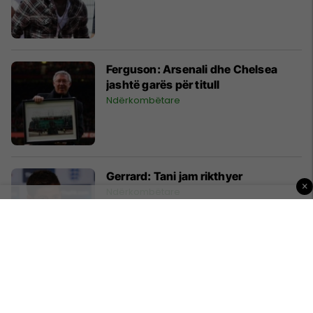
Ferguson: Arsenali dhe Chelsea
jashtë garës për titull
Ndërkombëtare
Gerrard: Tani jam rikthyer
×
Ndërkombëtare
Çka po ndodh me klipin “High”?
Magazina