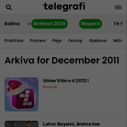
Ballina
Botërori 2026
Eksperti
Të fu
Prishtina
Prizreni
Peja
Ferizaj
Gjakova
Mitrov
Arkiva for December 2011
Urime Vitin e ri 2012 !
Kosovë
Lahm: Bayerni, ëndrra ime