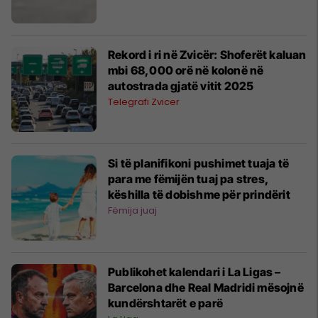
Rekord i ri në Zvicër: Shoferët kaluan
mbi 68,000 orë në kolonë në
autostrada gjatë vitit 2025
Telegrafi Zvicer
Si të planifikoni pushimet tuaja të
para me fëmijën tuaj pa stres,
këshilla të dobishme për prindërit
Fëmija juaj
Publikohet kalendari i La Ligas –
Barcelona dhe Real Madridi mësojnë
kundërshtarët e parë