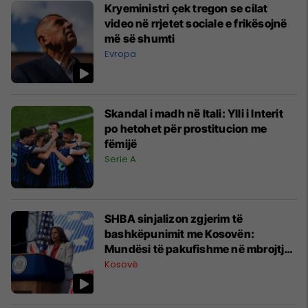
Kryeministri çek tregon se cilat
video në rrjetet sociale e frikësojnë
më së shumti
Evropa
Skandal i madh në Itali: Ylli i Interit
po hetohet për prostitucion me
fëmijë
Serie A
SHBA sinjalizon zgjerim të
bashkëpunimit me Kosovën:
Mundësi të pakufishme në mbrojtje
dhe energji
Kosovë