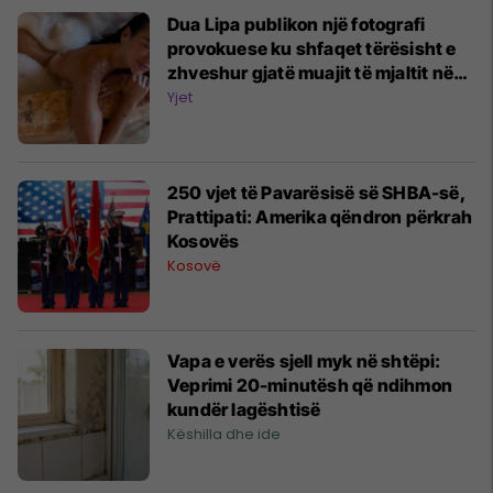
Dua Lipa publikon një fotografi
provokuese ku shfaqet tërësisht e
zhveshur gjatë muajit të mjaltit në
Itali
Yjet
​250 vjet të Pavarësisë së SHBA-së,
Prattipati: Amerika qëndron përkrah
Kosovës
Kosovë
Vapa e verës sjell myk në shtëpi:
Veprimi 20-minutësh që ndihmon
kundër lagështisë
Këshilla dhe ide