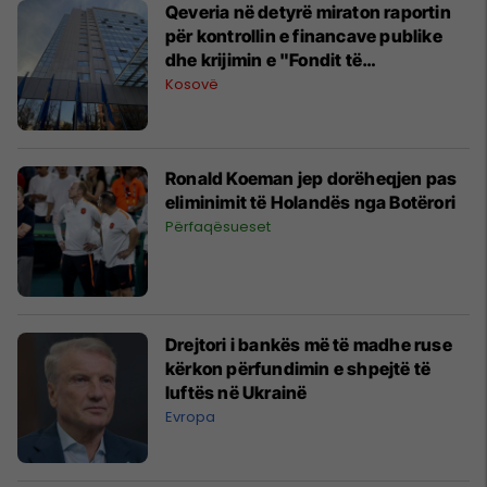
Qeveria në detyrë miraton raportin
për kontrollin e financave publike
dhe krijimin e "Fondit të
Konfiskimit"
Kosovë
Ronald Koeman jep dorëheqjen pas
eliminimit të Holandës nga Botërori
Përfaqësueset
Drejtori i bankës më të madhe ruse
kërkon përfundimin e shpejtë të
luftës në Ukrainë
Evropa