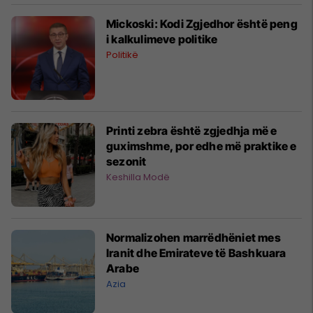
Mickoski: Kodi Zgjedhor është peng
i kalkulimeve politike
Politikë
Printi zebra është zgjedhja më e
guximshme, por edhe më praktike e
sezonit
Keshilla Modë
Normalizohen marrëdhëniet mes
Iranit dhe Emirateve të Bashkuara
Arabe
Azia