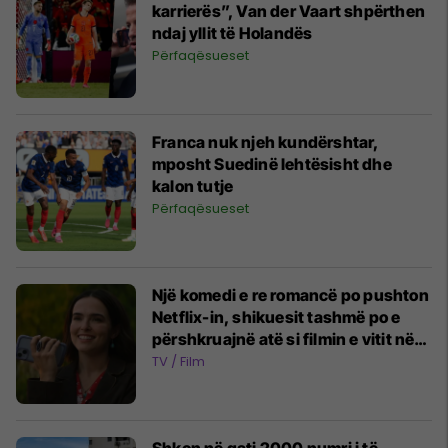
karrierës”, Van der Vaart shpërthen
ndaj yllit të Holandës
Përfaqësueset
Franca nuk njeh kundërshtar,
mposht Suedinë lehtësisht dhe
kalon tutje
Përfaqësueset
Një komedi e re romancë po pushton
Netflix-in, shikuesit tashmë po e
përshkruajnë atë si filmin e vitit në
këtë zhanër
TV / Film
Shkon në gati 2000 numri i të