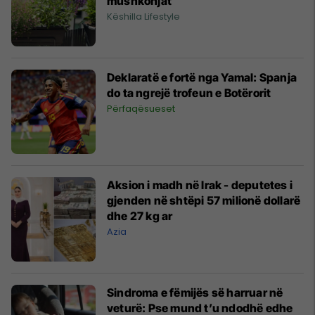
mushkonjat
Këshilla Lifestyle
Deklaratë e fortë nga Yamal: Spanja
do ta ngrejë trofeun e Botërorit
Përfaqësueset
Aksion i madh në Irak - deputetes i
gjenden në shtëpi 57 milionë dollarë
dhe 27 kg ar
Azia
Sindroma e fëmijës së harruar në
veturë: Pse mund t’u ndodhë edhe