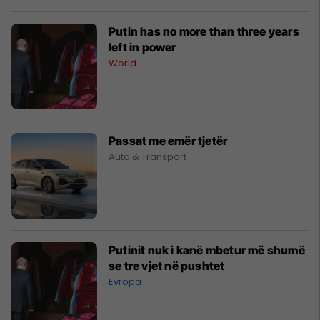
Putin has no more than three years
left in power
World
Passat me emër tjetër
Auto & Transport
Putinit nuk i kanë mbetur më shumë
se tre vjet në pushtet
Evropa