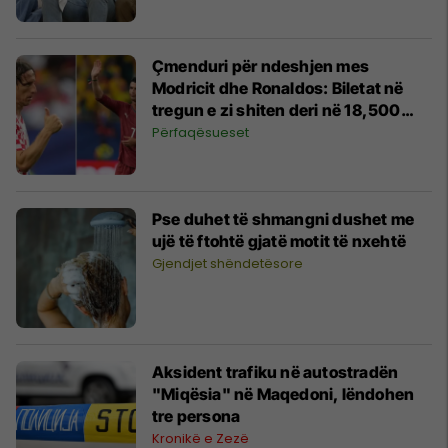
Çmenduri për ndeshjen mes
Modricit dhe Ronaldos: Biletat në
tregun e zi shiten deri në 18,500
euro
Përfaqësueset
Pse duhet të shmangni dushet me
ujë të ftohtë gjatë motit të nxehtë
Gjendjet shëndetësore
Aksident trafiku në autostradën
"Miqësia" në Maqedoni, lëndohen
tre persona
Kronikë e Zezë