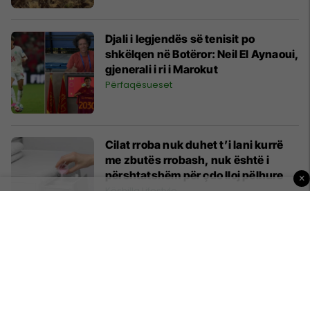
Djali i legjendës së tenisit po
shkëlqen në Botëror: Neil El Aynaoui,
gjenerali i ri i Marokut
Përfaqësueset
Cilat rroba nuk duhet t’i lani kurrë
me zbutës rrobash, nuk është i
përshtatshëm për çdo lloj pëlhure
×
Këshilla Lifestyle
Konfirmohet largimi i LeBron James
nga Lakers
Basketboll