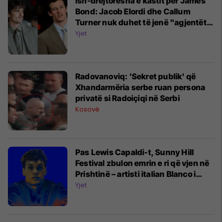
Ish-drejtoresha e kastit për James
Bond: Jacob Elordi dhe Callum
Turner nuk duhet të jenë "agjentët e
rinj 007"
Yjet
Radovanoviq: 'Sekret publik' që
Xhandarmëria serbe ruan persona
privatë si Radoiçiqi në Serbi
Kosovë
Pas Lewis Capaldi-t, Sunny Hill
Festival zbulon emrin e ri që vjen në
Prishtinë – artisti italian Blanco i
bashkohet listës së artistëve të
Yjet
njohur