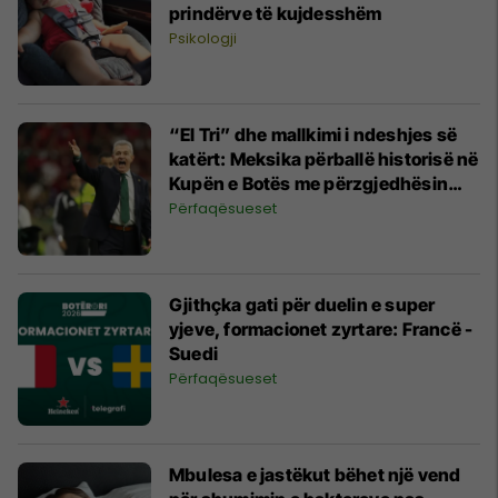
prindërve të kujdesshëm
Psikologji
“El Tri” dhe mallkimi i ndeshjes së
katërt: Meksika përballë historisë në
Kupën e Botës me përzgjedhësin
Javier Aguirre
Përfaqësueset
Gjithçka gati për duelin e super
yjeve, formacionet zyrtare: Francë -
Suedi
Përfaqësueset
Mbulesa e jastëkut bëhet një vend