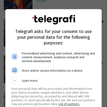
La Liga
Netanyahu viziton tokat e pushtuara
të Libanit: Izraeli ende nuk do të
Telegrafi asks for your consent to use
tërhiqet
your personal data for the following
Azia
purposes:
Personalised advertising and content, advertising and
content measurement, audience research and
Spektakël i eSport në Dragash: Të
services development
dielën mbahet finalja e madhe LAN e
turneut të CS2 "Sharri 5v5"
Store and/or access information on a device
eSports
Learn more
Your personal data will be processed and information from
your device (cookies, unique identifiers, and other device
Zvicër: Dënohet për vrasje të rëndë
data) may be stored by, accessed by and shared with 369
22-vjeçari që vrau një vajzë "nga
partners, or used specifically by this site. We and our partners
may use precise geolocation data.
List of partners.
kurioziteti"