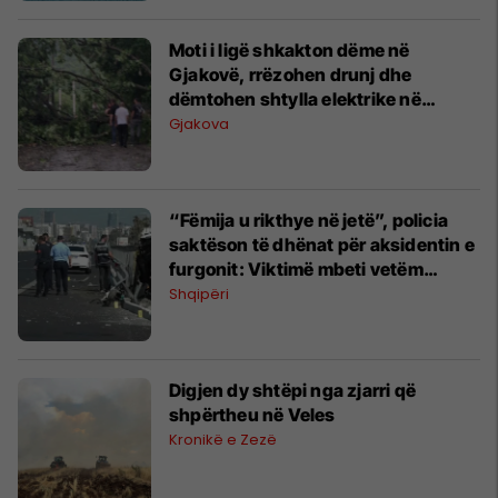
Moti i ligë shkakton dëme në
Gjakovë, rrëzohen drunj dhe
dëmtohen shtylla elektrike në
Gërgoc e Cërmjan
Gjakova
“Fëmija u rikthye në jetë”, policia
saktëson të dhënat për aksidentin e
furgonit: Viktimë mbeti vetëm
shoferi, shtatë të lënduar rëndë
Shqipëri
Digjen dy shtëpi nga zjarri që
shpërtheu në Veles
Kronikë e Zezë