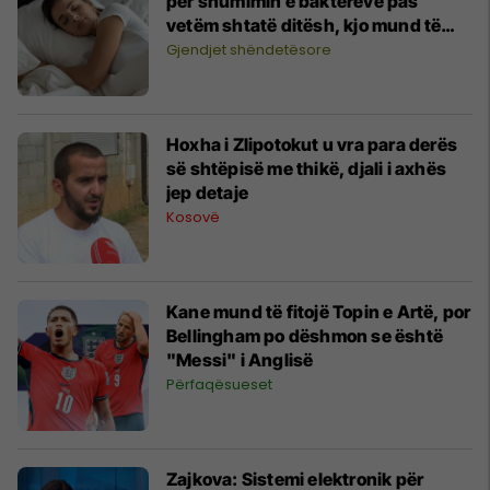
për shumimin e baktereve pas
vetëm shtatë ditësh, kjo mund të
ndikojë në lëkurë dhe gjumë
Gjendjet shëndetësore
Hoxha i Zlipotokut u vra para derës
së shtëpisë me thikë, djali i axhës
jep detaje
Kosovë
Kane mund të fitojë Topin e Artë, por
Bellingham po dëshmon se është
"Messi" i Anglisë
Përfaqësueset
Zajkova: Sistemi elektronik për