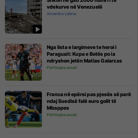
vdekurve në Venezuelë
Amerika Latine
Nga lista e largimeve te heroi i
Paraguait: Kupa e Botës po ia
ndryshon jetën Matias Galarzas
Përfaqësueset
Franca në epërsi pas pjesës së parë
ndaj Suedisë falë euro golit të
Mbappes
Përfaqësueset