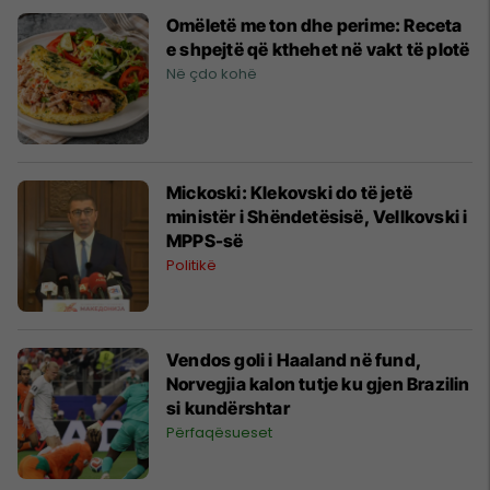
Omëletë me ton dhe perime: Receta
e shpejtë që kthehet në vakt të plotë
Në çdo kohë
Mickoski: Klekovski do të jetë
ministër i Shëndetësisë, Vellkovski i
MPPS-së
Politikë
Vendos goli i Haaland në fund,
Norvegjia kalon tutje ku gjen Brazilin
si kundërshtar
Përfaqësueset