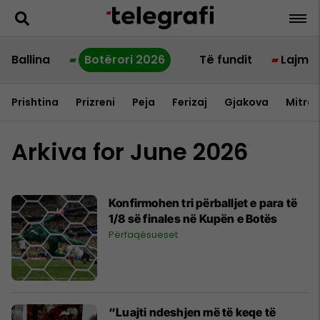
Ballina
Botërori 2026
Të fundit
Lajme
Prishtina
Prizreni
Peja
Ferizaj
Gjakova
Mitrov
Arkiva for June 2026
Konfirmohen tri përballjet e para të
1/8 së finales në Kupën e Botës
Përfaqësueset
“Luajti ndeshjen më të keqe të