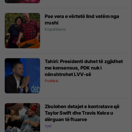
Pse vera e vërtetë lind vetëm nga
rrushi
Kopshtaria
Tahiri: Presidenti duhet të zgjidhet
me konsensus, PDK nuk i
nënshtrohet LVV-së
Politikë
Zbulohen detajet e kontratave që
Taylor Swift dhe Travis Kelce u
dërguan të ftuarve
Yjet