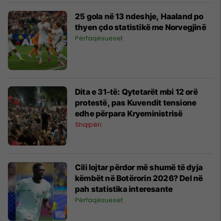
25 gola në 13 ndeshje, Haaland po
thyen çdo statistikë me Norvegjinë
Përfaqësueset
Dita e 31-të: Qytetarët mbi 12 orë
protestë, pas Kuvendit tensione
edhe përpara Kryeministrisë
Shqipëri
Cili lojtar përdor më shumë të dyja
këmbët në Botërorin 2026? Del në
pah statistika interesante
Përfaqësueset