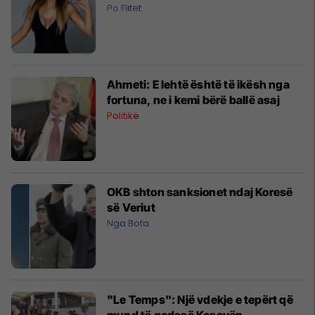
Po Flitet
Ahmeti: E lehtë është të ikësh nga
fortuna, ne i kemi bërë ballë asaj
Politikë
OKB shton sanksionet ndaj Koresë
së Veriut
Nga Bota
"Le Temps": Një vdekje e tepërt që
mund të godasë Kosovën