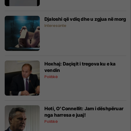
Djaloshi që vdiq dhe u zgjua në morg
Interesante
Hoxhaj: Daçiqit i tregova ku e ka
vendin
Politikë
Hoti, O’Connellit: Jam i dëshpëruar
nga harresa e juaj!
Politikë