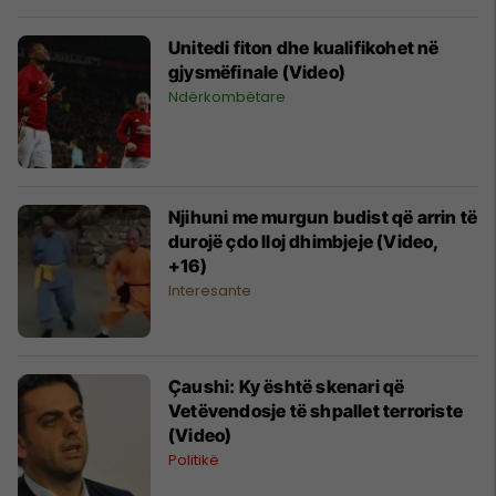
Unitedi fiton dhe kualifikohet në
gjysmëfinale (Video)
Ndërkombëtare
Njihuni me murgun budist që arrin të
durojë çdo lloj dhimbjeje (Video,
+16)
Interesante
Çaushi: Ky është skenari që
Vetëvendosje të shpallet terroriste
(Video)
Politikë