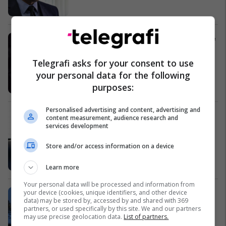
Psikologia që po i çmend ndjekësit e
saj (Foto)
Yjet
Telegrafi asks for your consent to use
your personal data for the following
purposes:
Personalised advertising and content, advertising and
Kasami: BDI është e mbushur
content measurement, audience research and
services development
përplot me gënjeshtra dhe
mashtrime
Store and/or access information on a device
Politikë
Learn more
Your personal data will be processed and information from
E pabesueshme çfarë fshihet në
your device (cookies, unique identifiers, and other device
data) may be stored by, accessed by and shared with 369
këtë hangar (Foto)
partners, or used specifically by this site. We and our partners
Interesante
may use precise geolocation data.
List of partners.