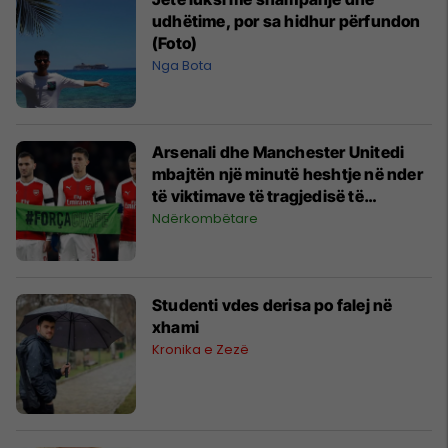
udhëtime, por sa hidhur përfundon
(Foto)
Nga Bota
Arsenali dhe Manchester Unitedi
mbajtën një minutë heshtje në nder
të viktimave të tragjedisë të
Chapecoense (Foto)
Ndërkombëtare
Studenti vdes derisa po falej në
xhami
Kronika e Zezë