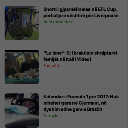
Shorti i gjysmëfinales në EFL Cup,
përballje e vështirë për Liverpoolin
Ndërkombëtare
“Le Iene”: Si i braktisin shqiptarët
fëmijët në Itali (Video)
Shqipëri
Kalendari i Formula 1 për 2017: Nuk
mbahet gara në Gjermani, në
dyshim edhe gara e Brazilit
Formula 1