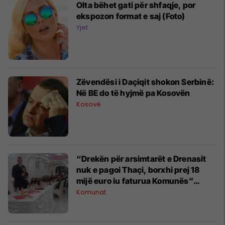
Olta bëhet gati për shfaqje, por
ekspozon format e saj (Foto)
Yjet
Zëvendësi i Daçiqit shokon Serbinë:
Në BE do të hyjmë pa Kosovën
Kosovë
“Drekën për arsimtarët e Drenasit
nuk e pagoi Thaçi, borxhi prej 18
mijë euro iu faturua Komunës”
(Video)
Komunat