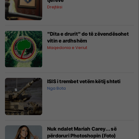
Drejtësi
"Dita e drurit" do të zëvendësohet
vitin e ardhshëm
Maqedonia e Veriut
ISIS i trembet vetëm këtij shteti
Nga Bota
Nuk ndalet Mariah Carey... së
përdoruri Photoshopin (Foto)