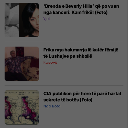
‘Brenda e Beverly Hills’ që po vuan
nga kanceri: Kam frikë! (Foto)
Yjet
Frika nga hakmarrja lë katër fëmijë
të Lushajve pa shkollë
Kosovë
CIA publikon për herë të parë hartat
sekrete të botës (Foto)
Nga Bota