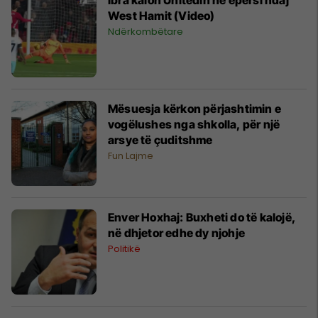
West Hamit (Video)
Ndërkombëtare
Mësuesja kërkon përjashtimin e
vogëlushes nga shkolla, për një
arsye të çuditshme
Fun Lajme
Enver Hoxhaj: Buxheti do të kalojë,
në dhjetor edhe dy njohje
Politikë