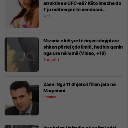
atraktive e UFC-së? Këto imazhe do
t’ju ndihmojnë të vendosni
(Foto/Video)
Yjet
Mizoria e këtyre të rinjve shqiptarë
shkon përtej çdo limiti, hedhin qenin
nga ura në lumë (Video, +18)
Shqipëri
Zaev: Nga 11 dhjetori fillon jeta në
Maqedoni
Politikë
Ibra kalon Unitedin në epërsi ndaj