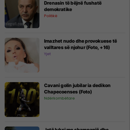
Drenasin të bëjnë fushatë
demokratike
Politikë
Imazhet nudo dhe provokuese të
valltares së njohur (Foto, +16)
Yjet
Cavani golin jubilar ia dedikon
Chapecoenses (Foto)
Ndërkombëtare
Jetë luksi me shampanjë dhe