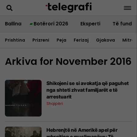
Ballina
Botërori 2026
Eksperti
Të fundit
Prishtina
Prizreni
Peja
Ferizaj
Gjakova
Mitrov
Arkiva for November 2016
Shikojeni se si avokatja që paguhet
nga shteti zhvat familjarët e të
arrestuarit
Shqipëri
Hebrenjtë në Amerikë apel për
mbrojtjen e muslimanëve: Të