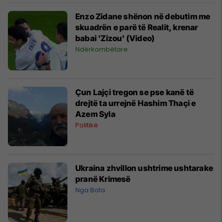
Enzo Zidane shënon në debutim me
skuadrën e parë të Realit, krenar
babai 'Zizou' (Video)
Ndërkombëtare
Çun Lajçi tregon se pse kanë të
drejtë ta urrejnë Hashim Thaçi e
Azem Syla
Politikë
Ukraina zhvillon ushtrime ushtarake
pranë Krimesë
Nga Bota