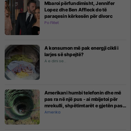
Mbaroi përfundimisht, Jennifer
Lopez dhe Ben Affleck do të
paraqesin kërkesën për divorc
Po Flitet
A konsumon më pak energji cikli i
larjes së shpejtë?
A e dini se...
Amerikani humbi telefonin dhe më
pas ra në një pus - ai mbijetoi për
mrekulli, shpëtimtarët e gjetën pas
8 orëve
Amerika