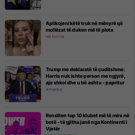
Olimpike
Aplikojeni këtë truk në mënyrë që
mollëzat të duken më të plota
Në formë
Trump me deklaratë të çuditshme:
Harris nuk ishte person me ngjyrë,
ajo shkoi dhe u bë ashtu - papritur
Amerika
Renditen top 10 klubet më të mira në
botë - të gjitha janë nga Kontinenti i
Vjetër