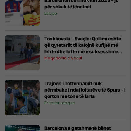
Barcelonën deri në vitin 2025 – jo
për shkak të lëndimit
La Liga
Toshkovski – Sveçla: Qëllimi është
që qytetarët të kalojnë kufijtë më
lehtë dhe luftë më e suksesshme
kundër krimit të organizuar
Maqedonia e Veriut
Trajneri i Tottenhamit nuk
përmbahet ndaj lojtarëve të Spurs - i
qorton me tone të larta
Premier League
Barcelona e gatshme të bëhet