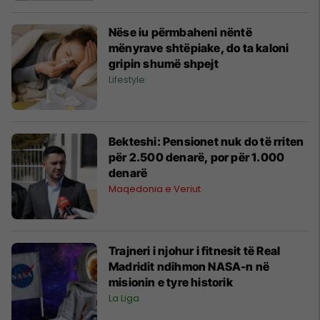
Nëse iu përmbaheni nëntë
mënyrave shtëpiake, do ta kaloni
gripin shumë shpejt
Lifestyle
Bekteshi: Pensionet nuk do të rriten
për 2.500 denarë, por për 1.000
denarë
Maqedonia e Veriut
Trajneri i njohur i fitnesit të Real
Madridit ndihmon NASA-n në
misionin e tyre historik
La Liga