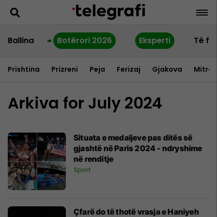
Ballina
Botërori 2026
Eksperti
Të fu
Prishtina
Prizreni
Peja
Ferizaj
Gjakova
Mitrov
Arkiva for July 2024
Situata e medaljeve pas ditës së
gjashtë në Paris 2024 - ndryshime
në renditje
Sport
Çfarë do të thotë vrasja e Haniyeh