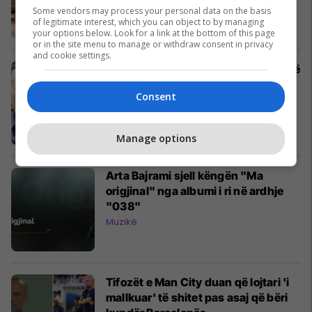
Tenis
Some vendors may process your personal data on the basis
of legitimate interest, which you can object to by managing
your options below. Look for a link at the bottom of this page
or in the site menu to manage or withdraw consent in privacy
and cookie settings.
Gashi: Osmani dhe Gërvalla mund të
jenë të hidhëruara shkaku i letrës
Consent
rreth draftit të Asociacionit
Kosovë
Manage options
Arta Bajrami sjell këngën "Ma
origjinal" nga albumi i ri në ardhje
"038"
Muzikë
Tifozët e Man City duan që lojtari 'i
mallkuar' të shitet pas asaj që bëri