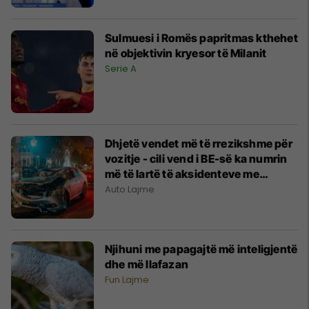
Sulmuesi i Romës papritmas kthehet
në objektivin kryesor të Milanit
Serie A
Dhjetë vendet më të rrezikshme për
vozitje - cili vend i BE-së ka numrin
më të lartë të aksidenteve me
fatalitet
Auto Lajme
Njihuni me papagajtë më inteligjentë
dhe më llafazan
Fun Lajme