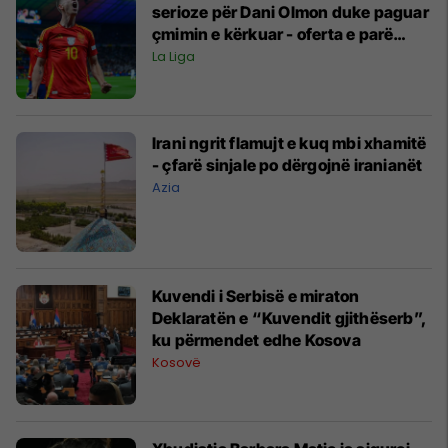
serioze për Dani Olmon duke paguar
çmimin e kërkuar - oferta e parë
ishte konsideruar 'fyese' nga RB
La Liga
Leipzig
Irani ngrit flamujt e kuq mbi xhamitë
- çfarë sinjale po dërgojnë iranianët
Azia
Kuvendi i Serbisë e miraton
Deklaratën e “Kuvendit gjithëserb”,
ku përmendet edhe Kosova
Kosovë