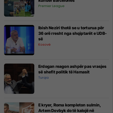
kundër Barcelonës
Premier League
Ibish Neziri thotë se u torturua për
36 orë rresht nga shqiptarët e UDB-
së
Kosovë
Erdogan reagon ashpër pas vrasjes
së shefit politik të Hamasit
Turqia
E kryer, Roma kompleton sulmin,
Artem Dovbyk do të kalojë në