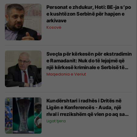
Personat e zhdukur, Hoti: BE-ja s’po
e kushtëzon Serbinë për hapjen e
arkivave
Kosovë
Sveçla për kërkesën për ekstradimin
e Ramadanit: Nuk do të lejojmë që
një kërkesë kriminale e Serbisë të
pengojë lëvizjen e lirë të qytetarëve
Maqedonia e Veriut
tanë
Kundërshtari i radhës i Dritës në
Ligën e Konferencës - Auda, një
rival i rrezikshëm që vlen po aq sa
gjilanasit
Ligat tjera