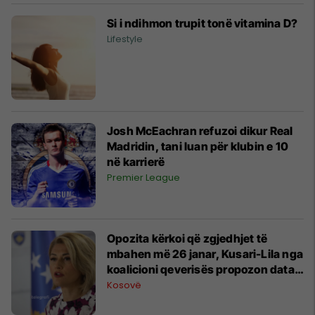
Si i ndihmon trupit tonë vitamina D?
Lifestyle
Josh McEachran refuzoi dikur Real
Madridin, tani luan për klubin e 10
në karrierë
Premier League
Opozita kërkoi që zgjedhjet të
mbahen më 26 janar, Kusari-Lila nga
koalicioni qeverisës propozon data
të tjera
Kosovë