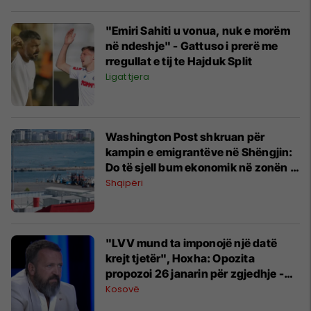
"Emiri Sahiti u vonua, nuk e morëm
në ndeshje" - Gattuso i prerë me
rregullat e tij te Hajduk Split
Ligat tjera
Washington Post shkruan për
kampin e emigrantëve në Shëngjin:
Do të sjell bum ekonomik në zonën e
varfër
Shqipëri
"LVV mund ta imponojë një datë
krejt tjetër", Hoxha: Opozita
propozoi 26 janarin për zgjedhje -
është data më e disfavorshme për
Kosovë
qeverinë