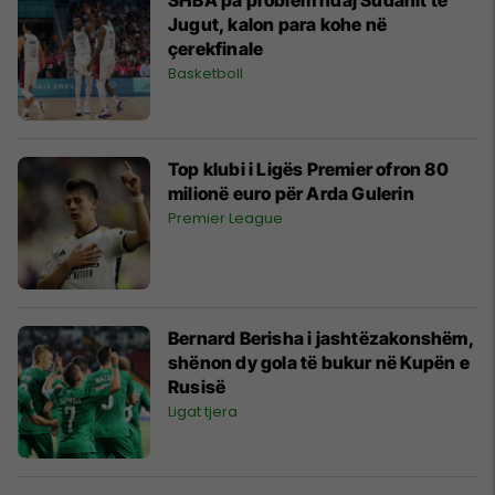
Jugut, kalon para kohe në
çerekfinale
Basketboll
Top klubi i Ligës Premier ofron 80
milionë euro për Arda Gulerin
Premier League
Bernard Berisha i jashtëzakonshëm,
shënon dy gola të bukur në Kupën e
Rusisë
Ligat tjera