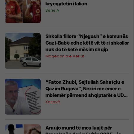
kryeqytetin italian
Serie A
Shkolla fillore “Njegosh” e komunës
Gazi-Babë edhe këtë vit të ri shkollor
nuk do të ketë mësim shqip
Maqedonia e Veriut
“Faton Zhubi, Sejfullah Sahatçiu e
Qazim Rugova”, Neziri me emër e
mbiemër përmend shqiptarët e UDB-
së që e keqtrajtuan
Kosovë
Araujo mund të mos luajë për