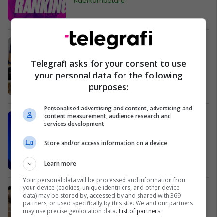
Ndërkombëtare
Osmani i thotë ambasadorit italian,
mbajtja në fuqi e masave të BE-së
Telegrafi asks for your consent to use
një prej padrejtësive të mëdha
your personal data for the following
Kosovë
purposes:
Personalised advertising and content, advertising and
content measurement, audience research and
Ahmetxhekaj: Kurti më ftoi në zyrë,
services development
donte ndryshim në menaxhment të
RTK-së
Store and/or access information on a device
Kosovë
Learn more
Your personal data will be processed and information from
your device (cookies, unique identifiers, and other device
Nadal dhe Alcaraz eliminohen në
data) may be stored by, accessed by and shared with 369
çerekfinale të Paris 2024 nga
partners, or used specifically by this site. We and our partners
may use precise geolocation data.
List of partners.
amerikanët Krajicek dhe Ram