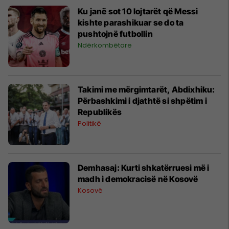
Ku janë sot 10 lojtarët që Messi
kishte parashikuar se do ta
pushtojnë futbollin
Ndërkombëtare
Takimi me mërgimtarët, Abdixhiku:
Përbashkimi i djathtë si shpëtim i
Republikës
Politikë
Demhasaj: Kurti shkatërruesi më i
madh i demokracisë në Kosovë
Kosovë