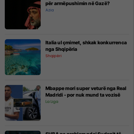
për armëpushimin në Gazë?
Azia
Italia ul çmimet, shkak konkurrenca
nga Shqipëria
Shqipëri
Mbappe mori super veturë nga Real
Madridi - por nuk mund ta vozisë
La Liga
SHBA pa problem ndaj Sudanit të