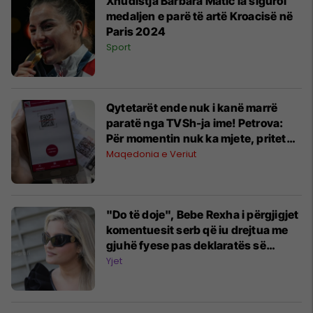
Xhudistja Barbara Matic ia siguroi
medaljen e parë të artë Kroacisë në
Paris 2024
Sport
Qytetarët ende nuk i kanë marrë
paratë nga TVSh-ja ime! Petrova:
Për momentin nuk ka mjete, pritet
ribalanci i buxhetit
Maqedonia e Veriut
"Do të doje", Bebe Rexha i përgjigjet
komentuesit serb që iu drejtua me
gjuhë fyese pas deklaratës së
shumëpërfolur patriotike
Yjet