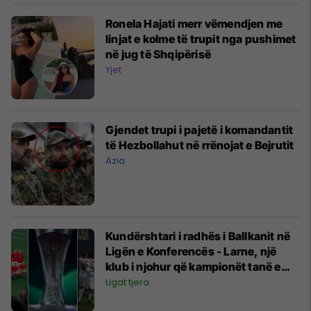
Ronela Hajati merr vëmendjen me
linjat e kolme të trupit nga pushimet
në jug të Shqipërisë
Yjet
Gjendet trupi i pajetë i komandantit
të Hezbollahut në rrënojat e Bejrutit
Azia
Kundërshtari i radhës i Ballkanit në
Ligën e Konferencës - Larne, një
klub i njohur që kampionët tanë e
kishin nënshtruar keq në të
Ligat tjera
shkuarën