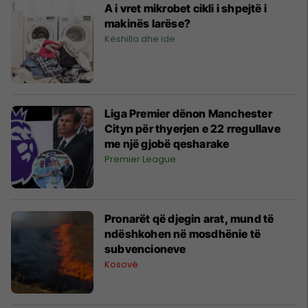
A i vret mikrobet cikli i shpejtë i
makinës larëse?
Këshilla dhe ide
Liga Premier dënon Manchester
Cityn për thyerjen e 22 rregullave
me një gjobë qesharake
Premier League
Pronarët që djegin arat, mund të
ndëshkohen në mosdhënie të
subvencioneve
Kosovë