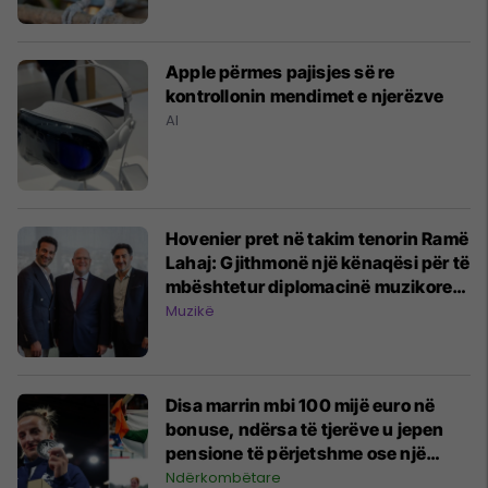
Apple përmes pajisjes së re
kontrollonin mendimet e njerëzve
AI
Hovenier pret në takim tenorin Ramë
Lahaj: Gjithmonë një kënaqësi për të
mbështetur diplomacinë muzikore
dhe shkëmbimin kulturor
Muzikë
Disa marrin mbi 100 mijë euro në
bonuse, ndërsa të tjerëve u jepen
pensione të përjetshme ose një
shtëpi - sa marrin atletët në Lojërat
Ndërkombëtare