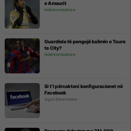
e Amaurit
Ndërkombëtare
Guardiola të pengojë kalimin e Toure
te City?
Ndërkombëtare
Si t'i përcaktoni konfiguracionet në
Facebook
Siguri Kibernetike
Recovery debuton me 741.000