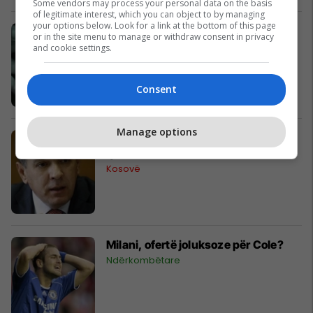
Some vendors may process your personal data on the basis
of legitimate interest, which you can object to by managing
your options below. Look for a link at the bottom of this page
SHBA, në Kongres filmi dokumentar
or in the site menu to manage or withdraw consent in privacy
“BESA”
and cookie settings.
Cult
Consent
Manage options
Ideja e ndarjes nuk rrjedh nga
qeveria e Serbisë
Kosovë
Milani, ofertë joluksoze për Cole?
Ndërkombëtare