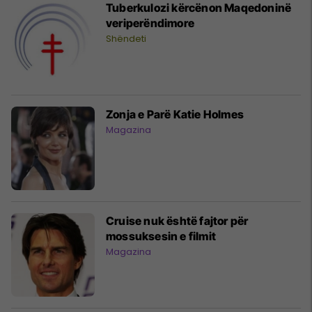
Tuberkulozi kërcënon Maqedoninë
veriperëndimore
Shëndeti
Zonja e Parë Katie Holmes
Magazina
Cruise nuk është fajtor për
mossuksesin e filmit
Magazina