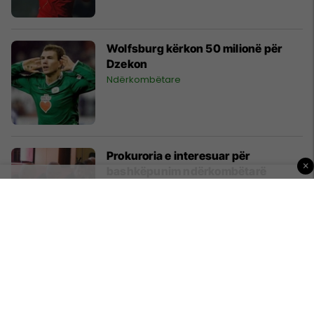
Wolfsburg kërkon 50 milionë për
Dzekon
Ndërkombëtare
Prokuroria e interesuar për
×
bashkëpunim ndërkombëtarë
Kosovë
Veriu është i pandashëm
Kosovë