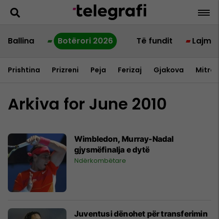
Ballina
Botërori 2026
Të fundit
Lajme
Prishtina
Prizreni
Peja
Ferizaj
Gjakova
Mitrov
Arkiva for June 2010
Wimbledon, Murray-Nadal
gjysmëfinalja e dytë
Ndërkombëtare
Juventusi dënohet për transferimin