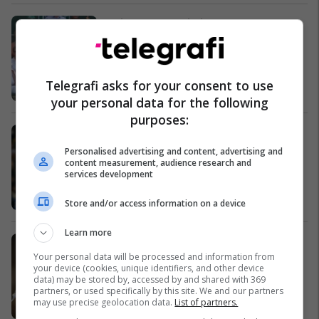
Wimbledon, eliminohet Federer
Ndërkombëtare
Telegrafi asks for your consent to use
your personal data for the following
purposes:
Gerrard dhe Cole, transferimet e
Realit?
Personalised advertising and content, advertising and
content measurement, audience research and
Ndërkombëtare
services development
Store and/or access information on a device
Learn more
Kaka mirëpret Di Marian
Ndërkombëtare
Your personal data will be processed and information from
your device (cookies, unique identifiers, and other device
data) may be stored by, accessed by and shared with 369
partners, or used specifically by this site. We and our partners
may use precise geolocation data.
List of partners.