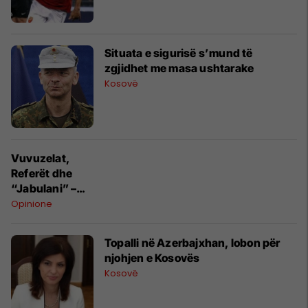
Situata e sigurisë s’mund të
zgjidhet me masa ushtarake
Kosovë
Vuvuzelat,
Referët dhe
“Jabulani” –
triptiku i
Opinione
marres 2010
Topalli në Azerbajxhan, lobon për
njohjen e Kosovës
Kosovë