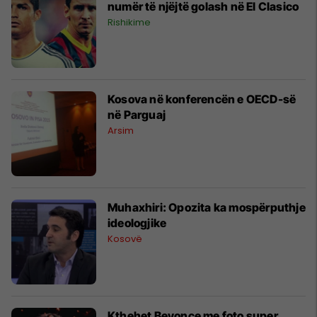
numër të njëjtë golash në El Clasico
Rishikime
Kosova në konferencën e OECD-së
në Parguaj
Arsim
Muhaxhiri: Opozita ka mospërputhje
ideologjike
Kosovë
Kthehet Beyonce me foto super