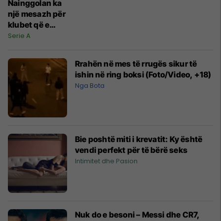
Nainggolan ka
një mesazh për
klubet që e
duan
Serie A
Rrahën në mes të rrugës sikur të
ishin në ring boksi (Foto/Video, +18)
Nga Bota
Bie poshtë miti i krevatit: Ky është
vendi perfekt për të bërë seks
Intimitet dhe Pasion
Nuk do e besoni – Messi dhe CR7,