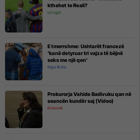
kthehet te Reali?
La Liga
E tmerrshme: Ushtarët francezë
'kanë detyruar tri vajza të bëjnë
seks me një qen'
Nga Bota
Prokurorja Vahide Badivuku qan në
seancën kundër saj (Video)
Kosovë