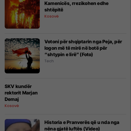
Kamenicës, rrezikohen edhe
shtëpitë
Kosovë
Votoni për shqiptarin nga Peja, për
logon më të mirë në botë për
“shtypin e lirë” (Foto)
Tech
SKV kundër
rektorit Marjan
Demaj
Kosovë
Historia e Pranverës që u nda nga
nëna gjatë luftës (Video)