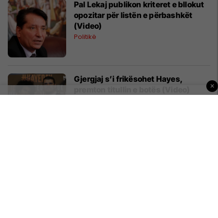
Pal Lekaj publikon kriteret e bllokut
opozitar për listën e përbashkët
(Video)
Politikë
Gjergjaj s’i frikësohet Hayes,
×
premton titullin e botës (Video)
Boks
El Clasico – Formacionet e
mundshme (Foto)
Rishikime