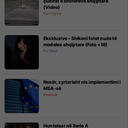
çudirat e shoferëve shqiptarë
(Video)
Fun Lajme
Ekskluzive – Shikoni fotot nudo të
modeles shqiptare (Foto +18)
Po Flitet
Nesër, zyrtarisht nis implementimi i
MSA-së
Kosovë
Huntelaar në Serie A