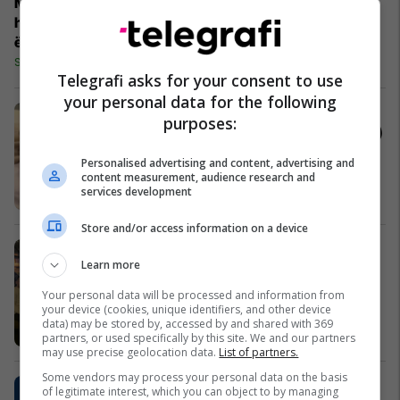
Manaj
huazohet, kjo
është skuadra
e re e tij
Serie A
Telegrafi asks for your consent to use
your personal data for the following
Ky fëmijë ka një metodë interesante
purposes:
për t’i ikur nënës nga shtrati (Video)
Fun Lajme
Personalised advertising and content, advertising and
content measurement, audience research and
services development
Store and/or access information on a device
KB Peja fuqizohet edhe me një
Learn more
sponsor, gati për titullin (Foto)
Super Liga
Your personal data will be processed and information from
your device (cookies, unique identifiers, and other device
data) may be stored by, accessed by and shared with 369
partners, or used specifically by this site. We and our partners
may use precise geolocation data.
List of partners.
Some vendors may process your personal data on the basis
BDI: Tërheqim ministrat nga qeveria
of legitimate interest, which you can object to by managing