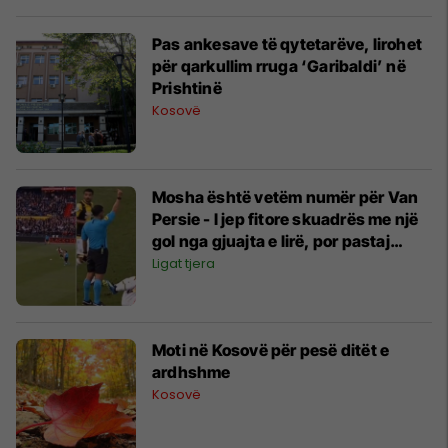
Pas ankesave të qytetarëve, lirohet
për qarkullim rruga ‘Garibaldi’ në
Prishtinë
Kosovë
Mosha është vetëm numër për Van
Persie - I jep fitore skuadrës me një
gol nga gjuajta e lirë, por pastaj
përjashtohet me të kuq
Ligat tjera
Moti në Kosovë për pesë ditët e
ardhshme
Kosovë