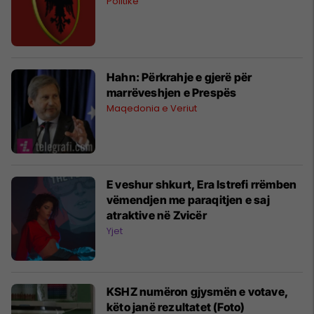
Politikë
Hahn: Përkrahje e gjerë për
marrëveshjen e Prespës
Maqedonia e Veriut
E veshur shkurt, Era Istrefi rrëmben
vëmendjen me paraqitjen e saj
atraktive në Zvicër
Yjet
KSHZ numëron gjysmën e votave,
këto janë rezultatet (Foto)