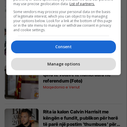
may use precise geolocation data.
List of partners.
Some vendors may process your personal data on the basis
of legitimate interest, which you can object to by managing
your options below. Look for a link at the bottom of this page
Ziadin Sela: Shkaktar për dështimin
or in the site menu to manage or withdraw consent in privacy
and cookie settings.
e referendumit është qeveria
Politikë
Consent
Manage options
Rezultatet e KSHZ-së nga 70 për
qind të votave të numëruara në
referendum (Foto)
Maqedonia e Veriut
Rita ia kalon Calvin Harrisit me
këngën e fundit, publikon për herë
të parë një postim 'thumbues' për