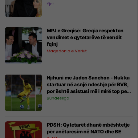
ish-in e saj
Yjet
MPJ e Greqisë: Greqia respekton
vendimet e qytetarëve të vendit
fqinj
Maqedonia e Veriut
Njihuni me Jadon Sanchon - Nuk ka
startuar në asnjë ndeshje për BVB,
por është asistusi më i mirë top pesë
ligat evropiane
Bundesliga
PDSH: Qytetarët dhanë mbështetje
për anëtarësim në NATO dhe BE