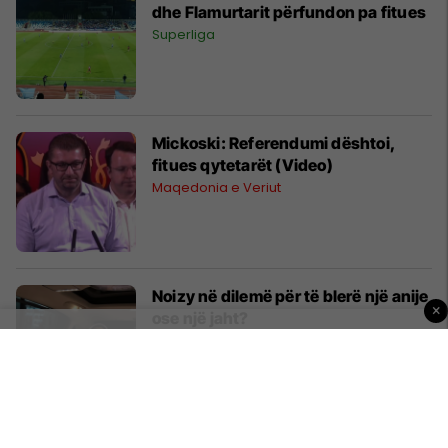
dhe Flamurtarit përfundon pa fitues
Superliga
Mickoski: Referendumi dështoi,
fitues qytetarët (Video)
Maqedonia e Veriut
Noizy në dilemë për të blerë një anije
×
ose një jaht?
Yjet