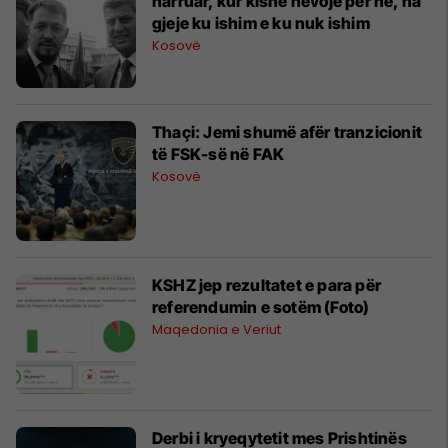
harruar, kur kishe nevojë për ne, na
gjeje ku ishim e ku nuk ishim
Kosovë
Thaçi: Jemi shumë afër tranzicionit
të FSK-së në FAK
Kosovë
KSHZ jep rezultatet e para për
referendumin e sotëm (Foto)
Maqedonia e Veriut
Derbi i kryeqytetit mes Prishtinës