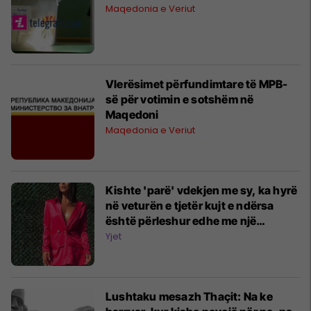
Maqedonia e Veriut
Vlerësimet përfundimtare të MPB-
së për votimin e sotshëm në
Maqedoni
Maqedonia e Veriut
Kishte 'parë' vdekjen me sy, ka hyrë
në veturën e tjetër kujt e ndërsa
është përleshur edhe me një
mashkull - Të pathënat e Flaka
Yjet
Krelanit
Lushtaku mesazh Thaçit: Na ke