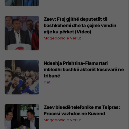
Zaev: Ftoj gjithë deputetët të
bashkohemi dhe ta çojmë vendin
atje ku përket (Video)
Maqedonia e Veriut
Ndeshja Prishtina-Flamurtari
mblodhi bashkë aktorët kosovarë në
tribunë
Yjet
Zaev bisedë telefonike me Tsipras:
Procesi vazhdon në Kuvend
Maqedonia e Veriut