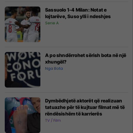
Sassuolo 1-4 Milan: Notat e
lojtarëve, Suso ylli i ndeshjes
Serie A
A po shndërrohet sërish bota në një
xhungël?
Nga Bota
Dymbëdhjetë aktorët që realizuan
tatuazhe për të kujtuar filmat më të
rëndësishëm të karrierës
TV / Film