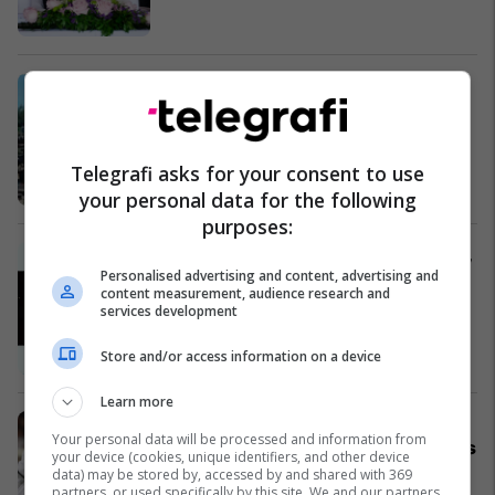
Në Mitrovicë, mbytet një vajzë 4
vjeçe dhe një djalë 23 vjeç brenda
një dite
Kronika e Zezë
Telegrafi asks for your consent to use
your personal data for the following
purposes:
Bleona Qereti maskohet si gazetare,
Personalised advertising and content, advertising and
dhe i interviston njerëzit rrugës
content measurement, audience research and
duke i pyetur rreth saj
services development
Yjet
Store and/or access information on a device
Learn more
Milani i rikthehet fitores duke
Your personal data will be processed and information from
ndërprerë serinë e mirë të Sassuolos
your device (cookies, unique identifiers, and other device
Serie A
data) may be stored by, accessed by and shared with 369
partners, or used specifically by this site. We and our partners