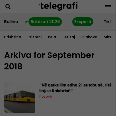
Ballina
Botërori 2026
Eksperti
Të fu
Prishtina
Prizreni
Peja
Ferizaj
Gjakova
Mitrov
Arkiva for September
2018
"Në qarkullim edhe 21 autobusë, risi
linja e Kalabrisë"
Kosovë