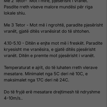
Me 2 Tetor- Mot i mirë, pjesërisht i vranët.
Pasdite rreth viseve malore mundësi për riga
lokale shiu.
Me 3 Tetor - Mot më i ngrohtë, paradite pjesërisht
vranët, gjatë ditës vranësirat do të shtohen.
4.10-5.10 - Ditën e enjte mot më i freskët. Paradite
kryesisht me vranësira, e gjatë ditës pjesërisht
vranët. Ditën e premte mot pjesërisht i vranët.
Temperaturat e ajrit, do të luhaten rreth vlerave
mesatare. Minimalet nga 5C deri në 10C, e
maksimalet nga 17C deri në 24C.
Do të fryjë erë mesatare drejtimesh të ndryshme
4-10m/s..