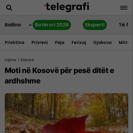
Ballina
Botërori 2026
Eksperti
Të fu
Prishtina
Prizreni
Peja
Ferizaj
Gjakova
Mitrov
Lajme
>
Kosovë
Moti në Kosovë për pesë ditët e
ardhshme