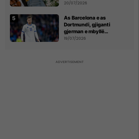
20/07/2026
As Barcelona e as
Dortmundi, gjiganti
gjerman e mbyllë
marrëveshjen për Fisnik
19/07/2026
Asllanin