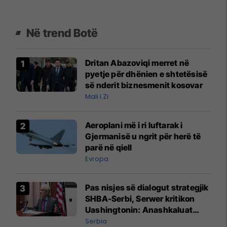
Në trend Botë
Dritan Abazoviqi merret në
pyetje për dhënien e shtetësisë
së nderit biznesmenit kosovar
Mali i Zi
Aeroplani më i ri luftarak i
Gjermanisë u ngrit për herë të
parë në qiell
Evropa
Pas nisjes së dialogut strategjik
SHBA-Serbi, Serwer kritikon
Uashingtonin: Anashkaluat
Banjskën, sulmin ndaj KFOR-it
Serbia