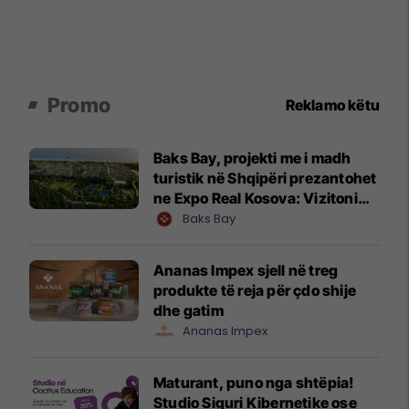
Promo
Reklamo këtu
Baks Bay, projekti me i madh
turistik në Shqipëri prezantohet
ne Expo Real Kosova: Vizitoni
shtandin dhe zbuloni
Baks Bay
mundësitë e investimit
Ananas Impex sjell në treg
produkte të reja për çdo shije
dhe gatim
Ananas Impex
Maturant, puno nga shtëpia!
Studio Siguri Kibernetike ose