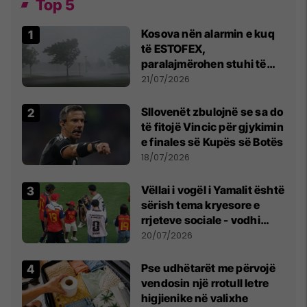
Top 5
Kosova nën alarmin e kuq
të ESTOFEX,
paralajmërohen stuhi të
fuqishme me breshër dhe
21/07/2026
erëra të forta
Sllovenët zbulojnë se sa do
të fitojë Vincic për gjykimin
e finales së Kupës së Botës
18/07/2026
Vëllai i vogël i Yamalit është
sërish tema kryesore e
rrjeteve sociale - vodhi
vëmendjen pas finales së
20/07/2026
Kupës së Botës
Pse udhëtarët me përvojë
vendosin një rrotull letre
higjienike në valixhe