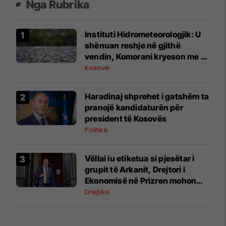
Nga Rubrika
​Instituti Hidrometeorologjik: U
shënuan reshje në gjithë
vendin, Komorani kryeson me 15
mm shi
Kosovë
Haradinaj shprehet i gatshëm ta
pranojë kandidaturën për
president të Kosovës
Politikë
Vëllai iu etiketua si pjesëtar i
grupit të Arkanit, Drejtori i
Ekonomisë në Prizren mohon
pretendimet
Drejtësi