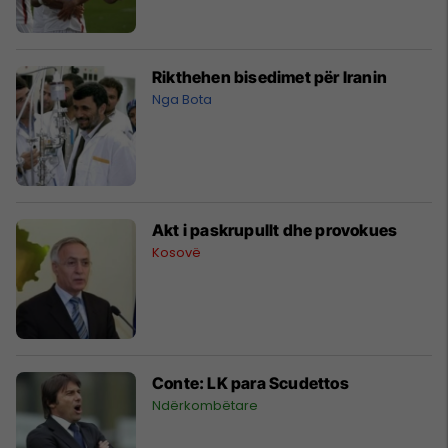
Rikthehen bisedimet për Iranin
Nga Bota
Akt i paskrupullt dhe provokues
Kosovë
Conte: LK para Scudettos
Ndërkombëtare