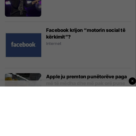
Facebook krijon “motorin social të
kërkimit”?
Internet
Apple ju premton punëtorëve paga
×
më të mëdha dhe më pak orë pune
Smart Living
VV: Serbia larg imazhit paqedashës
Kosovë