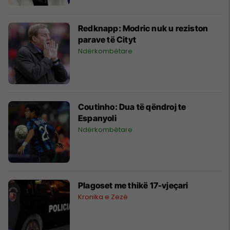
Redknapp: Modric nuk u reziston
parave të Cityt
Ndërkombëtare
Coutinho: Dua të qëndroj te
Espanyoli
Ndërkombëtare
Plagoset me thikë 17-vjeçari
Kronika e Zezë