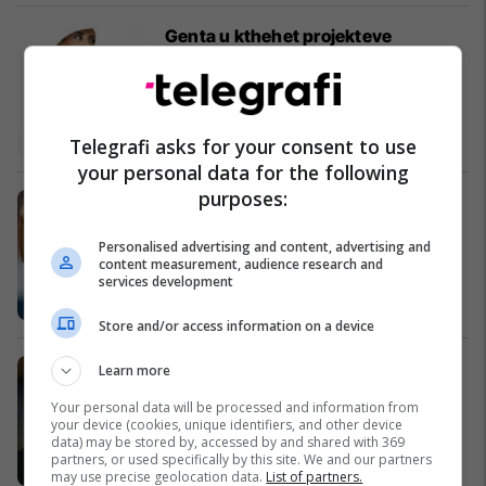
Genta u kthehet projekteve
Magazina
Telegrafi asks for your consent to use
your personal data for the following
purposes:
Owen: Mund të ndikoj për titullin
Ndërkombëtare
Personalised advertising and content, advertising and
content measurement, audience research and
services development
Store and/or access information on a device
Bogdanovic: Arrestimi i policëve të
Learn more
Kosovës nuk është reciprocitet
Your personal data will be processed and information from
Kosovë
your device (cookies, unique identifiers, and other device
data) may be stored by, accessed by and shared with 369
partners, or used specifically by this site. We and our partners
may use precise geolocation data.
List of partners.