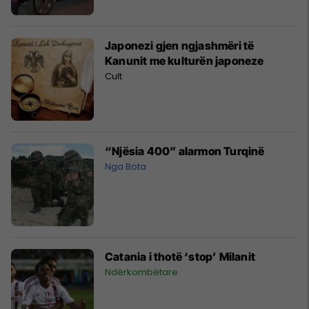
Japonezi gjen ngjashmëri të
Kanunit me kulturën japoneze
Cult
“Njësia 400” alarmon Turqinë
Nga Bota
Catania i thotë ‘stop’ Milanit
Ndërkombëtare