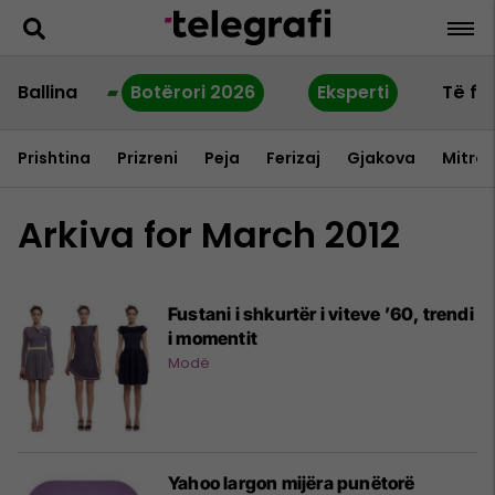
Ballina
Botërori 2026
Eksperti
Të fu
Prishtina
Prizreni
Peja
Ferizaj
Gjakova
Mitrov
Arkiva for March 2012
Fustani i shkurtër i viteve ’60, trendi
i momentit
Modë
Yahoo largon mijëra punëtorë