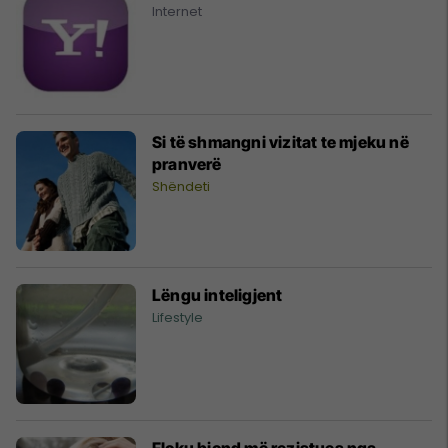
Internet
Si të shmangni vizitat te mjeku në
pranverë
Shëndeti
Lëngu inteligjent
Lifestyle
Floku biond më rezistues nga