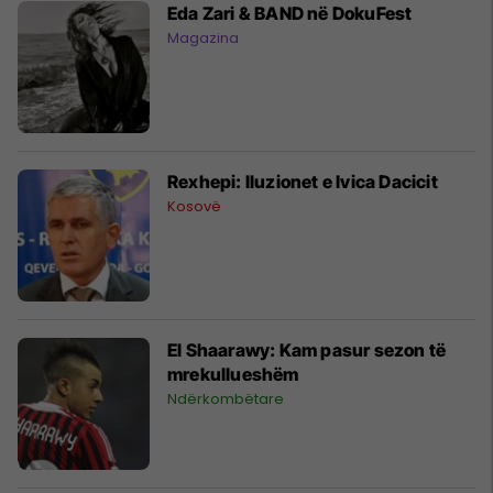
Eda Zari & BAND në DokuFest
Magazina
Rexhepi: Iluzionet e Ivica Dacicit
Kosovë
El Shaarawy: Kam pasur sezon të
mrekullueshëm
Ndërkombëtare