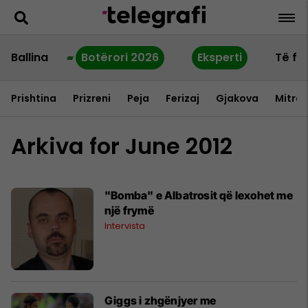
Ballina
Botërori 2026
Eksperti
Të fu
Prishtina
Prizreni
Peja
Ferizaj
Gjakova
Mitrov
Arkiva for June 2012
"Bomba" e Albatrosit që lexohet me
një frymë
Intervista
Giggs i zhgënjyer me