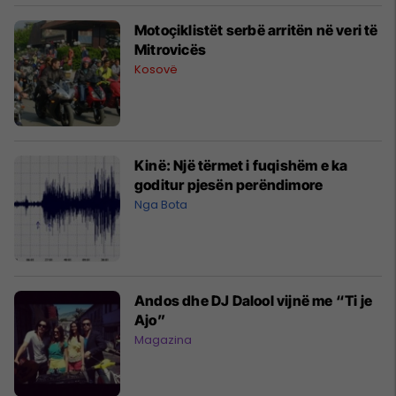
Motoçiklistët serbë arritën në veri të
Mitrovicës
Kosovë
Kinë: Një tërmet i fuqishëm e ka
goditur pjesën perëndimore
Nga Bota
Andos dhe DJ Dalool vijnë me “Ti je
Ajo”
Magazina