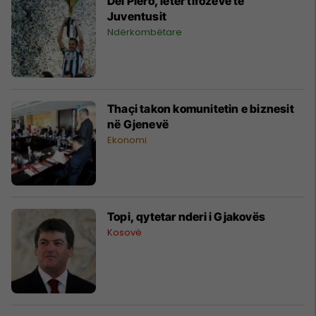
Del Piero, letër tifozëve të
Juventusit
Ndërkombëtare
Thaçi takon komunitetin e biznesit
në Gjenevë
Ekonomi
Topi, qytetar nderi i Gjakovës
Kosovë