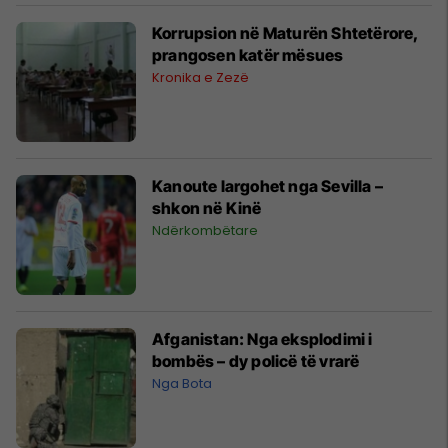
Korrupsion në Maturën Shtetërore,
prangosen katër mësues
Kronika e Zezë
Kanoute largohet nga Sevilla –
shkon në Kinë
Ndërkombëtare
Afganistan: Nga eksplodimi i
bombës – dy policë të vrarë
Nga Bota