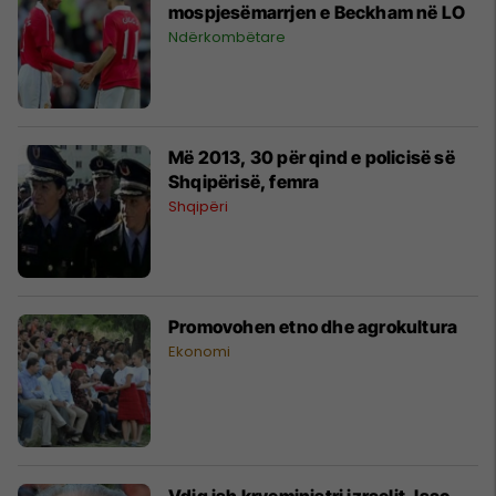
mospjesëmarrjen e Beckham në LO
Ndërkombëtare
Më 2013, 30 për qind e policisë së
Shqipërisë, femra
Shqipëri
Ekonomi
Vdiq ish kryeministri izraelit, Isac