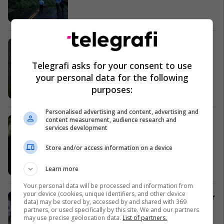
Aktivisti i Vetëvendosjes largohet
dhunshëm
Telegrafi asks for your consent to use
Kosovë
your personal data for the following
purposes:
Personalised advertising and content, advertising and
content measurement, audience research and
Marrëveshja për Eurozonën
services development
Ekonomi
Store and/or access information on a device
Learn more
Your personal data will be processed and information from
your device (cookies, unique identifiers, and other device
Guardiola: Alba, transfer i shkëlqyer
data) may be stored by, accessed by and shared with 369
Ndërkombëtare
partners, or used specifically by this site. We and our partners
may use precise geolocation data.
List of partners.