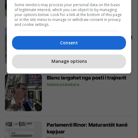
Some vendors may process your personal data on the basis
of legitimate interest, which you can object to by managing
your options below. Look for a link at the bottom of this page
or in the site menu to manage or withdraw consent in privacy
and cookie settings.
Bjeshkatarë nga Afrika e Jugut dhe
Argjentina në ekspeditën e trekufirit
Consent
Sport vendor
Manage options
Blanc largohet nga posti i trajnerit
Ndërkombëtare
Parlamenti Rinor: Maturantët kanë
kopjuar