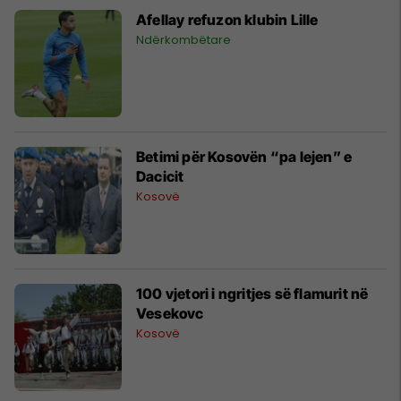
Afellay refuzon klubin Lille
Ndërkombëtare
Betimi për Kosovën “pa lejen” e
Dacicit
Kosovë
100 vjetori i ngritjes së flamurit në
Vesekovc
Kosovë