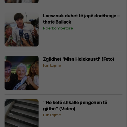
Loew nuk duhet të japë dorëheqje –
thotë Ballack
Ndërkombëtare
Zgjidhet ‘Miss Holokausti’ (Foto)
Fun Lajme
“Në këtë shkallë pengohen të
gjithë” (Video)
Fun Lajme