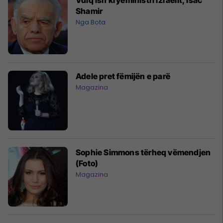
Shamir
Nga Bota
Adele pret fëmijën e parë
Magazina
Sophie Simmons tërheq vëmendjen
(Foto)
Magazina