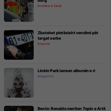
burg
Kronika e Zezë
Zbatohet plotësisht vendimi për
targat serbe
Kosovë
Linkin Park lanson albumin e ri
Magazina
Bento: Ronaldo meriton Topin e Artë