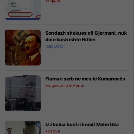
Shqipëri
Sondazh shokues në Gjermani, nuk
dinë kush ishte Hitleri
Nga Bota
Flamuri serb në mes të Kumanovës
Maqedonia e Veriut
U zbulua busti i heroit Mehë Uka
Kosovë