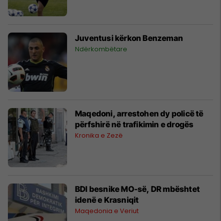
Juventusi kërkon Benzeman
Ndërkombëtare
Maqedoni, arrestohen dy policë të
përfshirë në trafikimin e drogës
Kronika e Zezë
BDI besnike MO-së, DR mbështet
idenë e Krasniqit
Maqedonia e Veriut