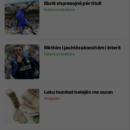
Blutë shpresojnë për titull
Ndërkombëtare
Rikthim i jashtëzakonshëm i Interit
Ndërkombëtare
Leku humbet betejën me euron
Shqipëri