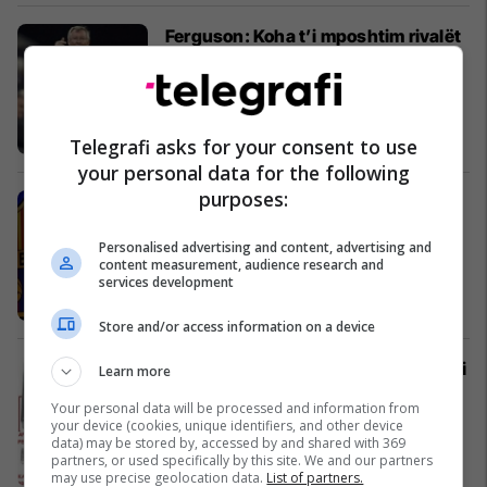
Ferguson: Koha t’i mposhtim rivalët
Ndërkombëtare
Telegrafi asks for your consent to use
your personal data for the following
purposes:
Barca, heshtje mediatike
Ndërkombëtare
Personalised advertising and content, advertising and
content measurement, audience research and
services development
Store and/or access information on a device
Rritet numri i përgjimeve në Shqipëri
Learn more
Shqipëri
Your personal data will be processed and information from
your device (cookies, unique identifiers, and other device
data) may be stored by, accessed by and shared with 369
partners, or used specifically by this site. We and our partners
may use precise geolocation data.
List of partners.