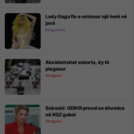
Lady Gaga fle e vetmuar një herë në
javë
Magazina
Aksidentohet eskorta, dy të
plagosur
Shqipëri
Subashi: ODIHR provoi se shumica
në KQZ gaboi
Shqipëri