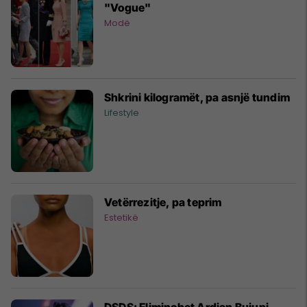
"Vogue"
Modë
Shkrini kilogramët, pa asnjë tundim
Lifestyle
Vetërrezitje, pa teprim
Estetikë
DSDS: Eliminohet Ardian Bujupi