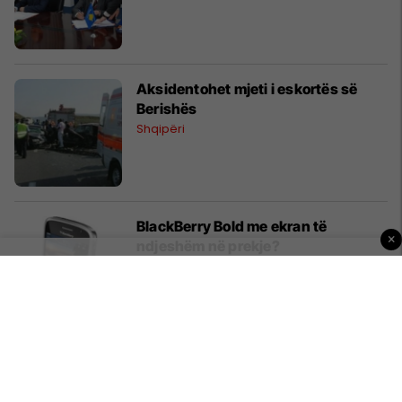
Aksidentohet mjeti i eskortës së
Berishës
Shqipëri
BlackBerry Bold me ekran të
×
ndjeshëm në prekje?
Paisjet Smart
Meester lëvdon Paltrow
Magazina