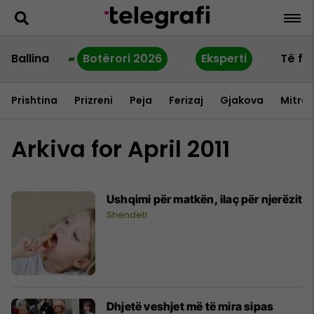
Ballina
Botërori 2026
Eksperti
Të fu
Prishtina
Prizreni
Peja
Ferizaj
Gjakova
Mitrov
Arkiva for April 2011
Ushqimi për matkën, ilaç për njerëzit
Shëndeti
Dhjetë veshjet më të mira sipas