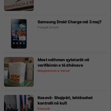
Samsung Droid Charge më 3 maj?
Paisjet Smart
Most ndihmon qytetarët në
verifikimin e të dhënave
Maqedonia e Veriut
Kosovë- Shqipëri, lehtësohet
kontrolli në kufi
Kosovë