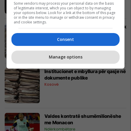
Some vendors may process your personal data on the basis
of legitimate interest, which you can object to by managing
your options below. Look for a link at the bottom of this page
or in the site menu to manage or withdraw consent in privacy
and cookie settings.
INPO: Komuna po ndërton aty ku nuk
duhet ndërtuar
Consent
Kosovë
Manage options
Institucionet e mbyllura për qasje në
dokumente publike
Kosovë
Valdes kontratë shumëmilionëshe
me Monacon
Ndërkombëtare