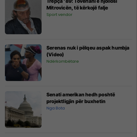
Trepça ’89: Tovërlani e njollosi
Mitrovicën, të kërkojë falje
Sport vendor
Serenas nuk i pëlqeu aspak humbja
(Video)
Ndërkombëtare
Senati amerikan hedh poshtë
projektligjin për buxhetin
Nga Bota