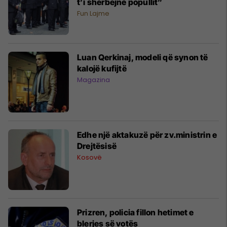
t’i shërbejnë popullit”
Fun Lajme
Luan Qerkinaj, modeli që synon të
kalojë kufijtë
Magazina
Edhe një aktakuzë për zv.ministrin e
Drejtësisë
Kosovë
Prizren, policia fillon hetimet e
blerjes së votës