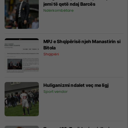
jemi të qetë ndaj Barcës
Ndërkombëtare
MPJ e Shqipërisë njeh Manastirin si
Bitola
Shqipëri
Huliganizmi ndalet veç me ligj
Sport vendor