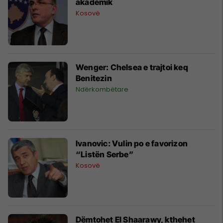
akademik
Kosovë
Wenger: Chelsea e trajtoi keq
Benitezin
Ndërkombëtare
Ivanovic: Vulin po e favorizon
“Listën Serbe”
Kosovë
Dëmtohet El Shaarawy, kthehet