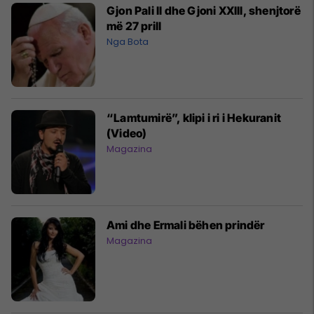
Gjon Pali II dhe Gjoni XXIII, shenjtorë
më 27 prill
Nga Bota
“Lamtumirë”, klipi i ri i Hekuranit
(Video)
Magazina
Ami dhe Ermali bëhen prindër
Magazina