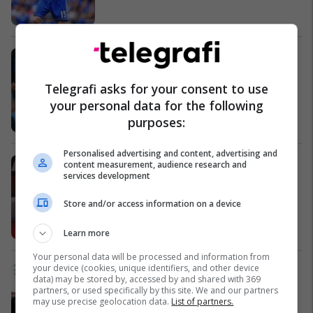
Mancini zyrtarizohet si trajner i
Galatasarayt
Telegrafi asks for your consent to use
Ndërkombëtare
your personal data for the following
purposes:
Personalised advertising and content, advertising and
Turqia, reforma për zgjerimin e të
content measurement, audience research and
services development
drejtave të kurdëve
Nga Bota
Store and/or access information on a device
Learn more
Your personal data will be processed and information from
your device (cookies, unique identifiers, and other device
Agimit të Artë do t’i shkurtohen
data) may be stored by, accessed by and shared with 369
financimet
partners, or used specifically by this site. We and our partners
Nga Bota
may use precise geolocation data.
List of partners.