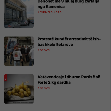
Dënohet me 9 muaj burg zyrtarja
nga Kamenica
Kronika e Zezë
Protestë kundër arrestimit të ish-
bashkëluftëtarëve
Kosovë
Vetëvendosje i dhuron Partisë së
Fortë 2 kg dardha
Kosovë