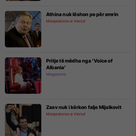
Athina nuk lëshon pe për emrin
Maqedonia e Veriut
Pritje të mëdha nga ‘Voice of
Albania’
Magazina
Zaev nuk i kërkon falje Mijalkovit
Maqedonia e Veriut