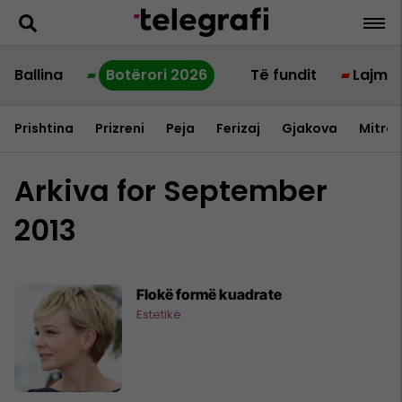
Ballina
Botërori 2026
Të fundit
Lajme
Prishtina
Prizreni
Peja
Ferizaj
Gjakova
Mitrov
Arkiva for September
2013
Flokë formë kuadrate
Estetikë