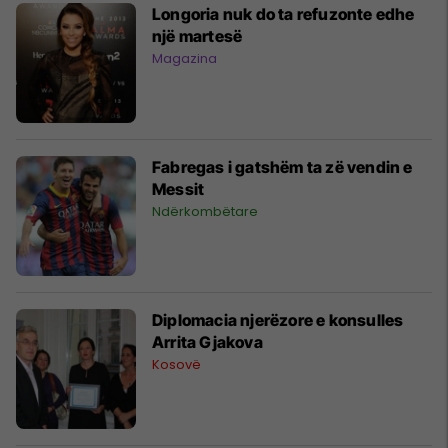
Longoria nuk do ta refuzonte edhe
një martesë
Magazina
Fabregas i gatshëm ta zë vendin e
Messit
Ndërkombëtare
Diplomacia njerëzore e konsulles
Arrita Gjakova
Kosovë