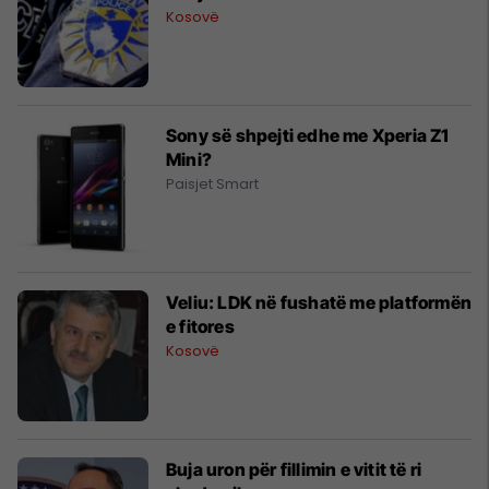
Kosovë
Sony së shpejti edhe me Xperia Z1
Mini?
Paisjet Smart
Veliu: LDK në fushatë me platformën
e fitores
Kosovë
Buja uron për fillimin e vitit të ri