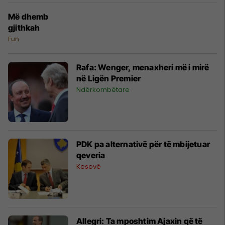
Më dhemb
gjithkah
Fun
Rafa: Wenger, menaxheri më i mirë
në Ligën Premier
Ndërkombëtare
PDK pa alternativë për të mbijetuar
qeveria
Kosovë
Allegri: Ta mposhtim Ajaxin që të