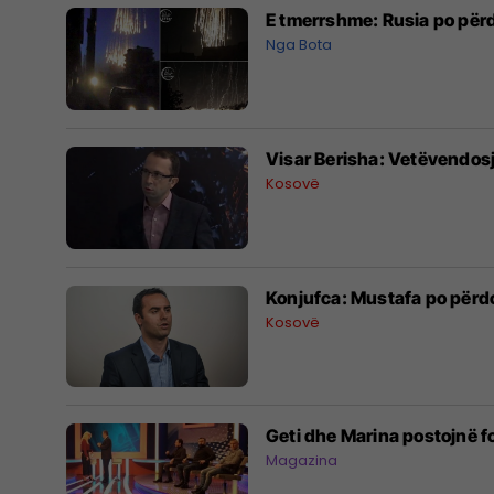
E tmerrshme: Rusia po përdo
Nga Bota
Visar Berisha: Vetëvendosj
Kosovë
Konjufca: Mustafa po përdo
Kosovë
Geti dhe Marina postojnë f
Magazina