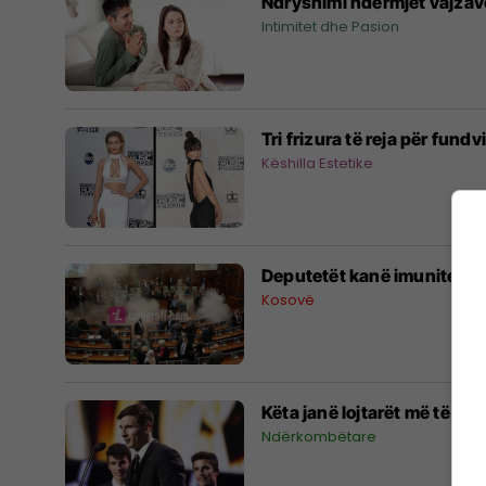
Ndryshimi ndërmjet vajza
Intimitet dhe Pasion
Tri frizura të reja për fun
Këshilla Estetike
Deputetët kanë imunitet fun
Kosovë
Këta janë lojtarët më të mir
Ndërkombëtare