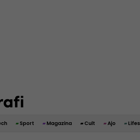
ech
Sport
Magazina
Cult
Ajo
Life