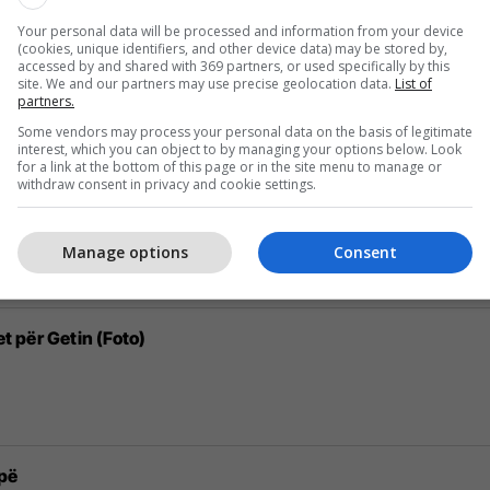
Your personal data will be processed and information from your device
(cookies, unique identifiers, and other device data) may be stored by,
nojë në veshjet për festat e fundvitit
accessed by and shared with 369 partners, or used specifically by this
site. We and our partners may use precise geolocation data.
List of
partners.
Some vendors may process your personal data on the basis of legitimate
interest, which you can object to by managing your options below. Look
for a link at the bottom of this page or in the site menu to manage or
withdraw consent in privacy and cookie settings.
e e Kuvendit, kalohen 35 pikat e rendit të ditës
Manage options
Consent
et për Getin (Foto)
opë