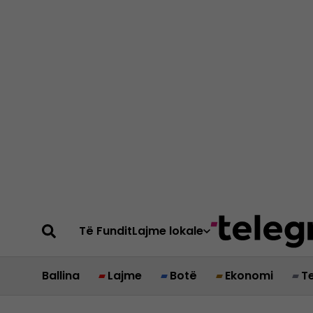
Të Fundit
Lajme lokale
Ballina
Lajme
Botë
Ekonomi
T