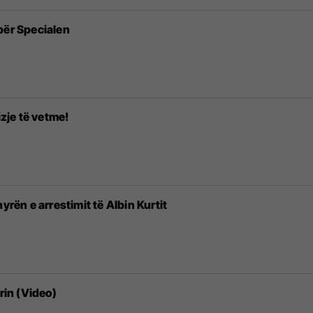
për Specialen
izje të vetme!
yrën e arrestimit të Albin Kurtit
rin (Video)