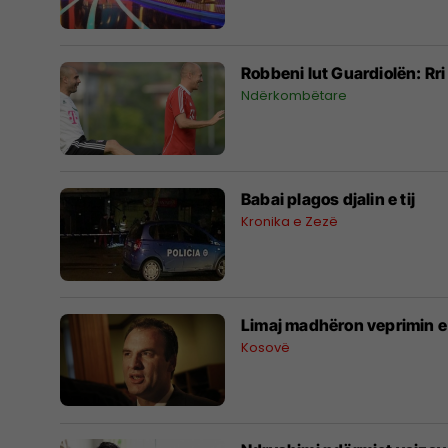
Robbeni lut Guardiolën: Rr
Ndërkombëtare
Babai plagos djalin e tij
Kronika e Zezë
Limaj madhëron veprimin e
Kosovë