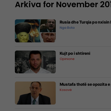
Arkiva for November 20
Rusia dhe Turqia po nxisin 
Nga Bota
Kujt po i shtireni
Opinione
Mustafa thotë se opozita e
Kosovë