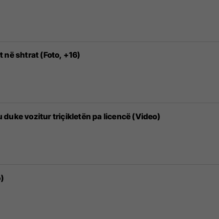
 në shtrat (Foto, +16)
zu duke vozitur triçikletën pa licencë (Video)
o)