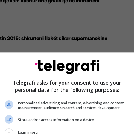
ve që kam dashur dhe gruas që do martohem
dvitin 2015: shkurtoni flokët sikur supermanekine
ksional, jashtë përgjegjësive gjykohen si gjithë të tjerët
Telegrafi asks for your consent to use your
personal data for the following purposes:
Personalised advertising and content, advertising and content
measurement, audience research and services development
ë në La Liga(Foto)
Store and/or access information on a device
Learn more