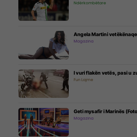
Ndërkombëtare
Angela Martini vetëkënaqet
Magazina
I vuri flakën vetës, pasi u 
Fun Lajme
Geti mysafir i Marinës (Fot
Magazina