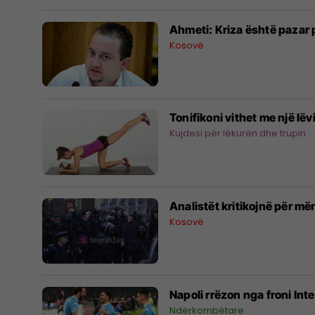
Ahmeti: Kriza është pazar 
Kosovë
Tonifikoni vithet me një lëv
Kujdesi për lëkurën dhe trupin
Analistët kritikojnë për mën
Kosovë
Napoli rrëzon nga froni Inte
Ndërkombëtare