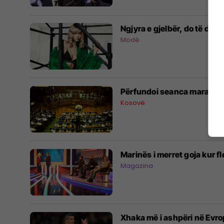
Ngjyra e gjelbër, do të domi
Modë
Përfundoi seanca maratonik
Kosovë
Marinës i merret goja kur fl
Magazina
Xhaka më i ashpëri në Evr