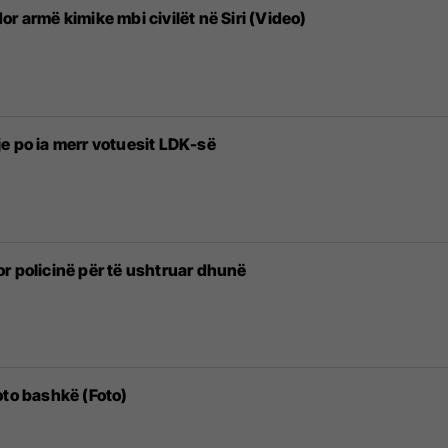
r armë kimike mbi civilët në Siri (Video)
e po ia merr votuesit LDK-së
r policinë për të ushtruar dhunë
oto bashkë (Foto)