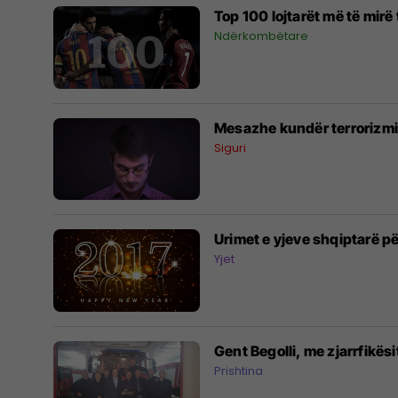
Top 100 lojtarët më të mirë 
Ndërkombëtare
Mesazhe kundër terrorizmi
Siguri
Urimet e yjeve shqiptarë pë
Yjet
Gent Begolli, me zjarrfikësit
Prishtina