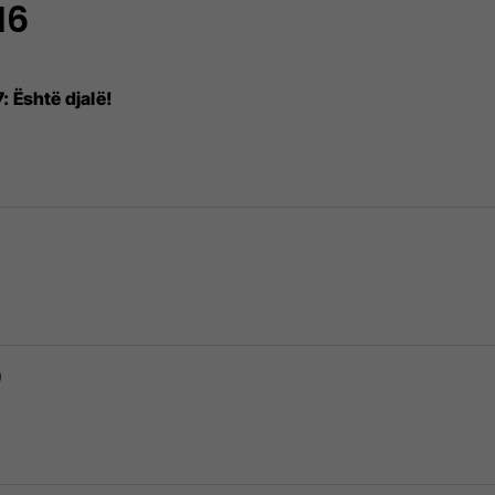
16
7: Është djalë!
)