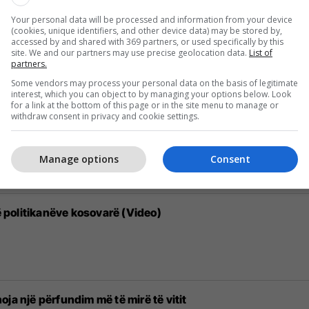
Your personal data will be processed and information from your device
(cookies, unique identifiers, and other device data) may be stored by,
, mund ta vozisin këtë Honda të përpunuar (Video)
accessed by and shared with 369 partners, or used specifically by this
site. We and our partners may use precise geolocation data.
List of
partners.
Some vendors may process your personal data on the basis of legitimate
interest, which you can object to by managing your options below. Look
for a link at the bottom of this page or in the site menu to manage or
withdraw consent in privacy and cookie settings.
e TV Dukagjini (Live)
Manage options
Consent
politikanëve kosovarë (Video)
ja një përfundim më të mirë të vitit