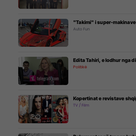
"Takimi" i super-makinave 
Auto Fun
Edita Tahiri, e lodhur nga 
Politikë
Kopertinat e revistave shqi
TV / Film