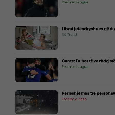
Premier League
Librat jetëndryshues që duh
Në Trend
Conte: Duhet të vazhdojmë
Premier League
Përleshje mes tre personave
Kronika e Zezë