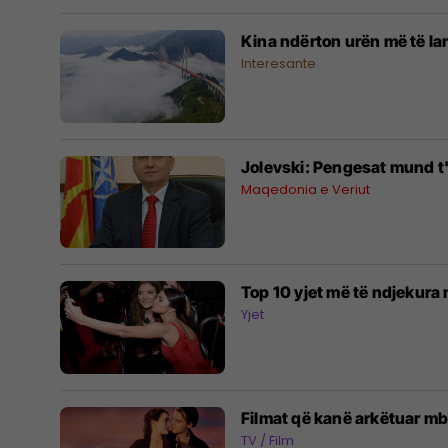
Kina ndërton urën më të lar
Interesante
Jolevski: Pengesat mund t'
Maqedonia e Veriut
Top 10 yjet më të ndjekura 
Yjet
Filmat që kanë arkëtuar mbi
TV / Film