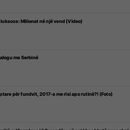
luksoze: Milionat në një vend (Video)
dialogu me Serbinë
ptare për fundvit, 2017-a me risi apo rutinë?! (Foto)