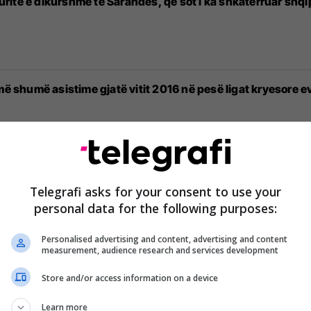
itë e dikurshme të Sarandës, që sot i ka shkatërruar shqip
më shumë asistime gjatë vitit 2016 në pesë ligat kryesore e
Premier, këto janë 10-të më të mirat e vitit (Foto/Video)
Telegrafi asks for your consent to use your
personal data for the following purposes:
Personalised advertising and content, advertising and content
measurement, audience research and services development
ë 2016-së (Foto)
Store and/or access information on a device
Learn more