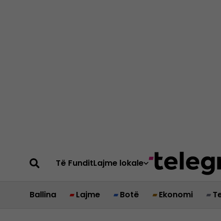
Të Fundit
Lajme lokale
Ballina
Lajme
Botë
Ekonomi
T