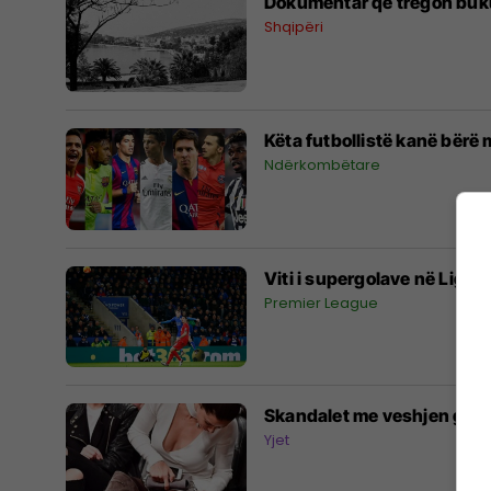
Dokumentar që tregon bukur
Shqipëri
Këta futbollistë kanë bërë 
Ndërkombëtare
Viti i supergolave në Ligën 
Premier League
Skandalet me veshjen gjat
Yjet