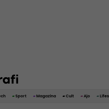
ech
Sport
Magazina
Cult
Ajo
Life