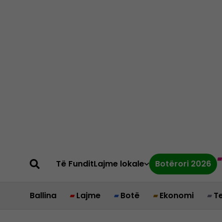
Të Fundit
Lajme lokale
Botërori 2026
Ballina
Lajme
Botë
Ekonomi
T