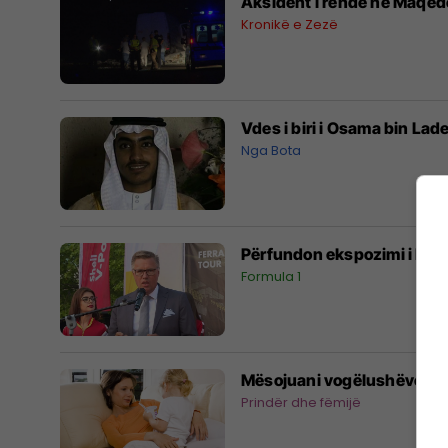
Aksident i rëndë në Maqedo
Kronikë e Zezë
Nga Bota
Përfundon ekspozimi i Ferr
Formula 1
Mësojuani vogëlushëve d
Prindër dhe fëmijë