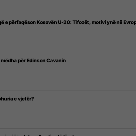
që e përfaqëson Kosovën U-20: Tifozët, motivi ynë në Evro
të mëdha për Edinson Cavanin
huria e vjetër?