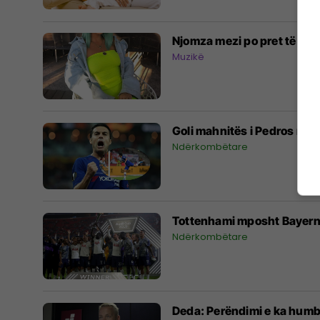
Njomza mezi po pret të pro
Muzikë
Goli mahnitës i Pedros ndaj
Ndërkombëtare
Tottenhami mposht Bayerni
Ndërkombëtare
Deda: Perëndimi e ka humbu