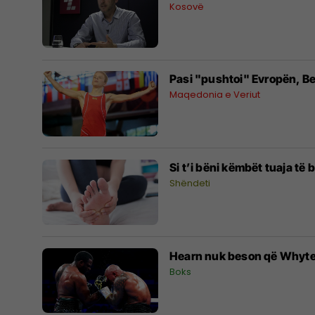
Kosovë
Pasi "pushtoi" Evropën, Bes
Maqedonia e Veriut
Si t’i bëni këmbët tuaja të 
Shëndeti
Hearn nuk beson që Whyte 
Boks