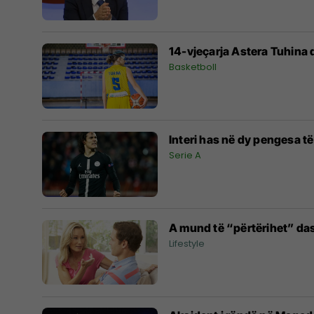
14-vjeçarja Astera Tuhina 
Basketboll
Interi has në dy pengesa 
Serie A
A mund të “përtërihet” das
Lifestyle