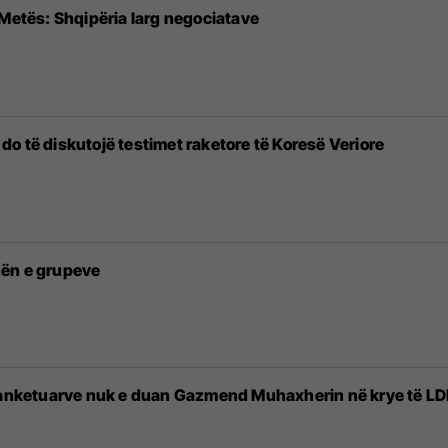
 Metës: Shqipëria larg negociatave
ë do të diskutojë testimet raketore të Koresë Veriore
zën e grupeve
ë anketuarve nuk e duan Gazmend Muhaxherin në krye të L