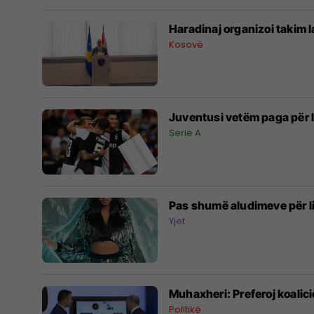
Haradinaj organizoi takim 
Kosovë
Juventusi vetëm paga për lo
Serie A
Pas shumë aludimeve për l
Yjet
Muhaxheri: Preferoj koalic
Politikë