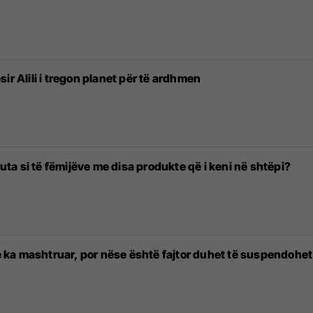
ir Alili i tregon planet për të ardhmen
buta si të fëmijëve me disa produkte që i keni në shtëpi?
ka mashtruar, por nëse është fajtor duhet të suspendohet