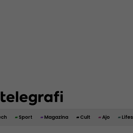
ech
Sport
Magazina
Cult
Ajo
Life