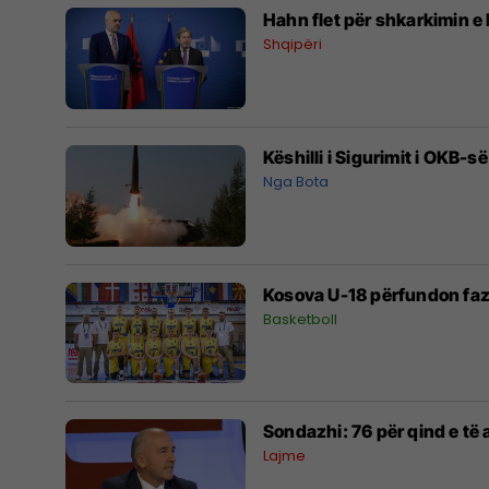
Hahn flet për shkarkimin e
Shqipëri
Këshilli i Sigurimit i OKB-s
Nga Bota
Kosova U-18 përfundon fa
Basketboll
Sondazhi: 76 për qind e t
Lajme