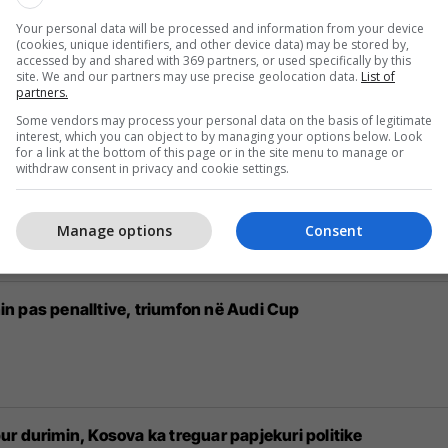
Your personal data will be processed and information from your device
(cookies, unique identifiers, and other device data) may be stored by,
movojë këngën e re në "Sunny Hill": Nuk është gjithmonë e 
accessed by and shared with 369 partners, or used specifically by this
site. We and our partners may use precise geolocation data.
List of
partners.
Some vendors may process your personal data on the basis of legitimate
interest, which you can object to by managing your options below. Look
for a link at the bottom of this page or in the site menu to manage or
withdraw consent in privacy and cookie settings.
 Salzburgut bëhet hit në internet
Manage options
Consent
n pas penalltive, triumfon në Audi Cup
r durimin, Kosova ka treguar papjekuri politike