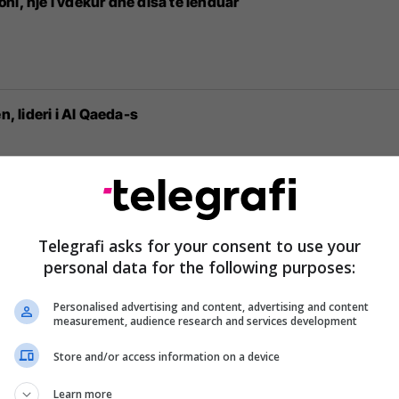
ni, një i vdekur dhe disa të lënduar
Vdes i biri i Osama bin Laden, lideri i Al Qaeda-s
arit në Kosovë, Riegman i kënaqur
Telegrafi asks for your consent to use your
personal data for the following purposes:
Personalised advertising and content, advertising and content
measurement, audience research and services development
hembshurinë
Store and/or access information on a device
Learn more