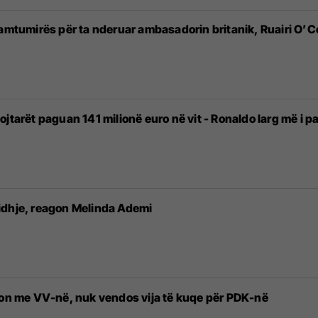
lamtumirës për ta nderuar ambasadorin britanik, Ruairi O’C
jtarët paguan 141 milionë euro në vit - Ronaldo larg më i p
idhje, reagon Melinda Ademi
ion me VV-në, nuk vendos vija të kuqe për PDK-në