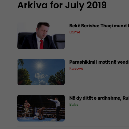
Arkiva for July 2019
Bekë Berisha: Thaçi mund t
Lajme
Parashikimi i motit në vend
Kosovë
Në dy ditët e ardhshme, Rui
Boks