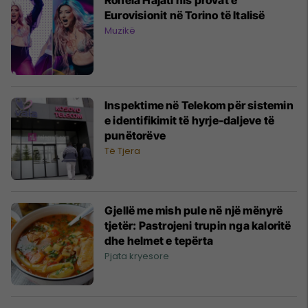
Eurovisionit në Torino të Italisë
Muzikë
Inspektime në Telekom për sistemin
e identifikimit të hyrje-daljeve të
punëtorëve
Të Tjera
Gjellë me mish pule në një mënyrë
tjetër: Pastrojeni trupin nga kaloritë
dhe helmet e tepërta
Pjata kryesore