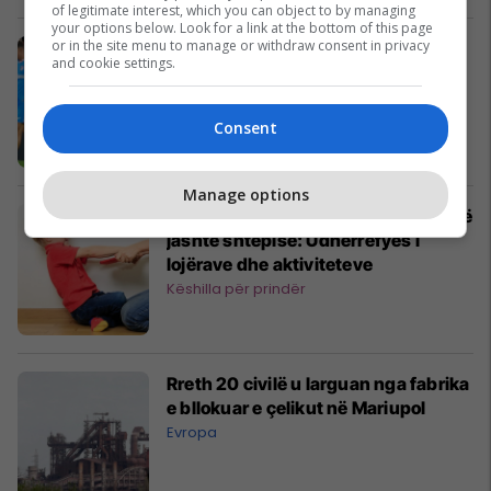
of legitimate interest, which you can object to by managing
your options below. Look for a link at the bottom of this page
or in the site menu to manage or withdraw consent in privacy
Athletic Bilbao mposht Atletico
and cookie settings.
Madridin me dy gola
La Liga
Consent
Manage options
Si t’i bëni fëmijët të luajnë më shumë
jashtë shtëpisë: Udhërrëfyes i
lojërave dhe aktiviteteve
Këshilla për prindër
Rreth 20 civilë u larguan nga fabrika
e bllokuar e çelikut në Mariupol
Evropa