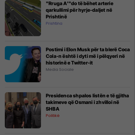
"Rruga A'"do të bëhet arterie
qarkullimi për hyrje-daljet në
Prishtinë
Prishtina
Postimi i Elon Musk për ta blerë Coca
Cola-n është i dyti më i pëlqyeri në
historinë e Twitter-it
Media Sociale
Presidenca shpalos listën e të gjitha
takimeve që Osmani i zhvilloi në
SHBA
Politikë