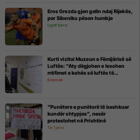
Eros Grezda gjen golin ndaj Rijekës,
por Sibeniku pëson humbje
Ligat tjera
Kurti vizitoi Muzeun e Fëmijërisë së
Luftës: "Aty dëgjohen e lexohen
rrëfimet e kohës së luftës të
fëmijëve"
Kosovë
"Punëtore e punëtorë të bashkuar
kundër shtypjes", nesër
protestohet në Prishtinë
Të Tjera