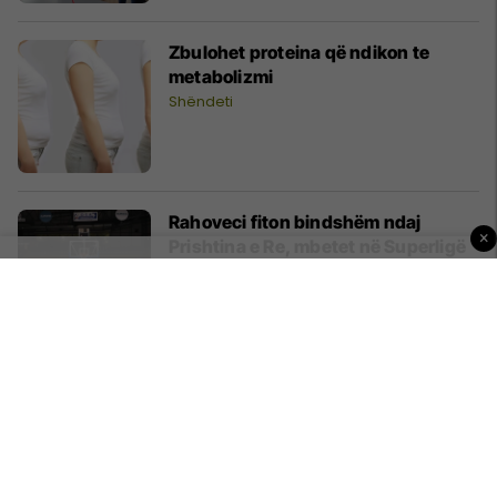
Zbulohet proteina që ndikon te
metabolizmi
Shëndeti
Rahoveci fiton bindshëm ndaj
×
Prishtina e Re, mbetet në Superligë
Super Liga
Pesë këshilla kryesore për ruajtjen e
ngjyrës së kuqe të flokëve
Flokë dhe stil