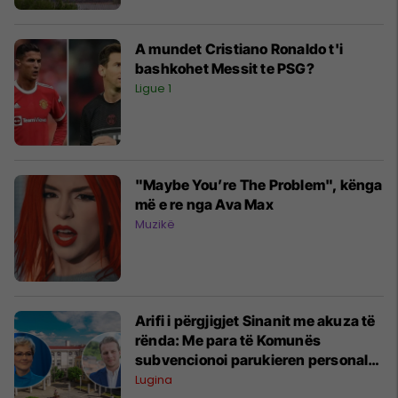
A mundet Cristiano Ronaldo t'i
bashkohet Messit te PSG?
Ligue 1
"Maybe You’re The Problem", kënga
më e re nga Ava Max
Muzikë
Arifi i përgjigjet Sinanit me akuza të
rënda: Me para të Komunës
subvencionoi parukieren personale
dhe familjarët e vet
Lugina