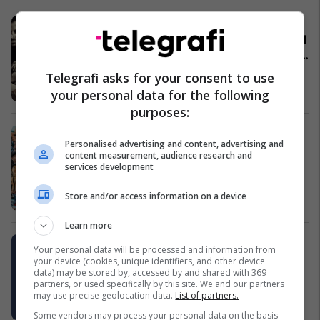
Zbuloni atutë kryesore të seksit të
shenjës suaj të horoskopit: Dashi fal
shpejt, Peshqit janë gjithmonë gati
për shtrat!
Intimitet dhe Pasion
Telegrafi asks for your consent to use
your personal data for the following
purposes:
Trabzonspori shpallet kampion i
Personalised advertising and content, advertising and
Turqisë pas 38 vitesh – festë e
content measurement, audience research and
jashtëzakonshme nga tifozët e
services development
klubit
Ligat tjera
Store and/or access information on a device
Learn more
Bonot e Diasporës: Shuma e
Your personal data will be processed and information from
investuar vlerësohet e ulët
your device (cookies, unique identifiers, and other device
data) may be stored by, accessed by and shared with 369
Financa
partners, or used specifically by this site. We and our partners
may use precise geolocation data.
List of partners.
Some vendors may process your personal data on the basis