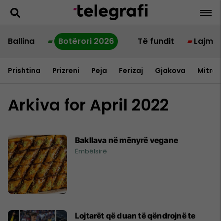
Ballina
Botërori 2026
Të fundit
Lajme
Prishtina
Prizreni
Peja
Ferizaj
Gjakova
Mitrov
Arkiva for April 2022
Bakllava në mënyrë vegane
Ëmbëlsirë
Lojtarët që duan të qëndrojnë te