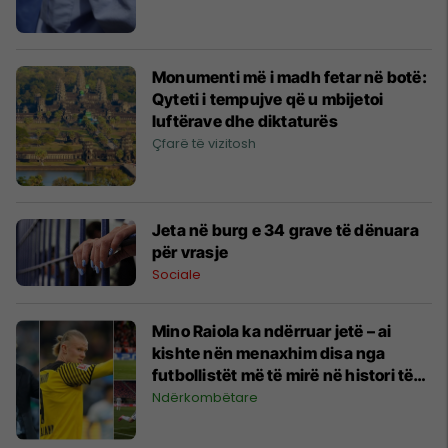
Monumenti më i madh fetar në botë:
Qyteti i tempujve që u mbijetoi
luftërave dhe diktaturës
Çfarë të vizitosh
Jeta në burg e 34 grave të dënuara
për vrasje
Sociale
Mino Raiola ka ndërruar jetë – ai
kishte nën menaxhim disa nga
futbollistët më të mirë në histori të
futbollit
Ndërkombëtare