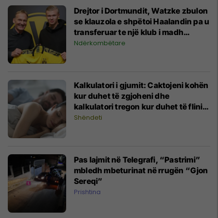
Drejtor i Dortmundit, Watzke zbulon
se klauzola e shpëtoi Haalandin pa u
transferuar te një klub i madh
evropian
Ndërkombëtare
Kalkulatori i gjumit: Caktojeni kohën
kur duhet të zgjoheni dhe
kalkulatori tregon kur duhet të flini
për t’u zgjuar me plot energji
Shëndeti
Pas lajmit në Telegrafi, “Pastrimi”
mbledh mbeturinat në rrugën “Gjon
Sereqi”
Prishtina