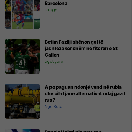
Barcelona
La Liga
Betim Fazliji shënon gol të
jashtëzakonshëm në fitoren e St
Gallen
Ligat tjera
A po paguan ndonjë vend në rubla
dhe cilat janë alternativat ndaj gazit
rus?
Nga Bota
Ronela Hajati nis provat e