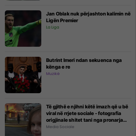
Jan Oblak nuk përjashton kalimin në
Ligën Premier
La Liga
Butrint Imeri ndan sekuenca nga
kënga e re
Muzikë
Të gjithë e njihni këtë imazh që u bë
viral në rrjete sociale - fotografia
origjinale shitet tani nga pronarja
për 473 mijë dollarë
Media Sociale