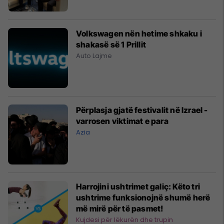
Volkswagen nën hetime shkaku i
shakasë së 1 Prillit
Auto Lajme
Përplasja gjatë festivalit në Izrael -
varrosen viktimat e para
Azia
Harrojini ushtrimet galiç: Këto tri
ushtrime funksionojnë shumë herë
më mirë për të pasmet!
Kujdesi për lëkurën dhe trupin