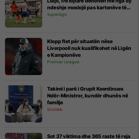
Llapi, tre lojtarë dënohen me nga dy
ndeshje moslojë pas kartonëve të
kuq
Superliga
Klopp flet për situatën nëse
Liverpooli nuk kualifikohet në Ligën
e Kampionëve
Premier League
Takimi i parë i Grupit Koordinues
Ndër-Ministror, kundër dhunës në
familje
Sociale
Sot 37 viktima dhe 365 raste të reja