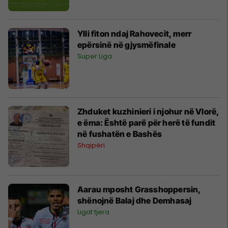
Ylli fiton ndaj Rahovecit, merr
epërsinë në gjysmëfinale
Super Liga
Zhduket kuzhinieri i njohur në Vlorë,
e ëma: Është parë për herë të fundit
në fushatën e Bashës
Shqipëri
Aarau mposht Grasshoppersin,
shënojnë Balaj dhe Demhasaj
Ligat tjera