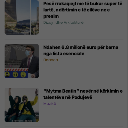
Pesë rrokaqiejt më të bukur super të
lartë, ndërtimin e të cilëve ne e
presim
Dizajn dhe Arkitekturë
Ndahen 6.8 milionë euro për barna
nga lista esenciale
Financa
“Mytma Beatin” nesër në kërkimin e
talentëve në Podujevë
Muzikë