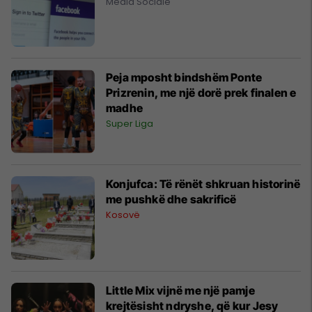
Media Sociale
Peja mposht bindshëm Ponte
Prizrenin, me një dorë prek finalen e
madhe
Super Liga
Konjufca: Të rënët shkruan historinë
me pushkë dhe sakrificë
Kosovë
Little Mix vijnë me një pamje
krejtësisht ndryshe, që kur Jesy