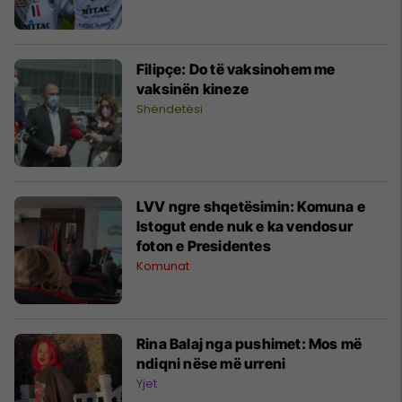
Filipçe: Do të vaksinohem me
vaksinën kineze
Shëndetësi
LVV ngre shqetësimin: Komuna e
Istogut ende nuk e ka vendosur
foton e Presidentes
Komunat
Rina Balaj nga pushimet: Mos më
ndiqni nëse më urreni
Yjet