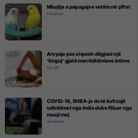
Mbajtja e papagajve vetëm në çifte!
Kërshëri
Arsyeja pse shpesh dëgjoni një
'tinguj' gjatë marrëdhënieve intime
Në çift
COVID-19, SHBA-ja do të kufizojë
udhëtimet nga India duke filluar nga
muaji maj
Amerika