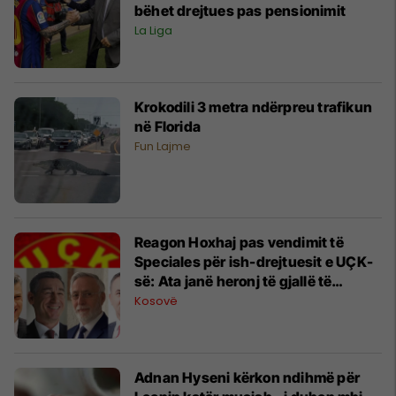
bëhet drejtues pas pensionimit
La Liga
Krokodili 3 metra ndërpreu trafikun
në Florida
Fun Lajme
Reagon Hoxhaj pas vendimit të
Speciales për ish-drejtuesit e UÇK-
së: Ata janë heronj të gjallë të
Kosovës
Kosovë
Adnan Hyseni kërkon ndihmë për