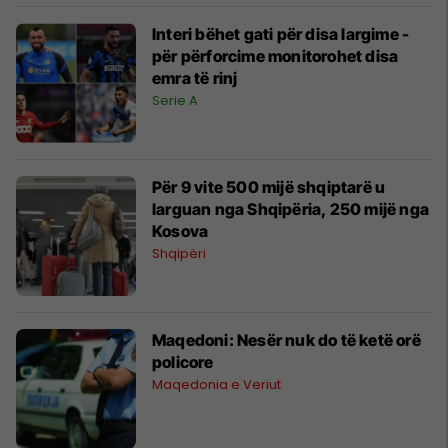
Interi bëhet gati për disa largime -
për përforcime monitorohet disa
emra të rinj
Serie A
Për 9 vite 500 mijë shqiptarë u
larguan nga Shqipëria, 250 mijë nga
Kosova
Shqipëri
Maqedoni: Nesër nuk do të ketë orë
policore
Maqedonia e Veriut