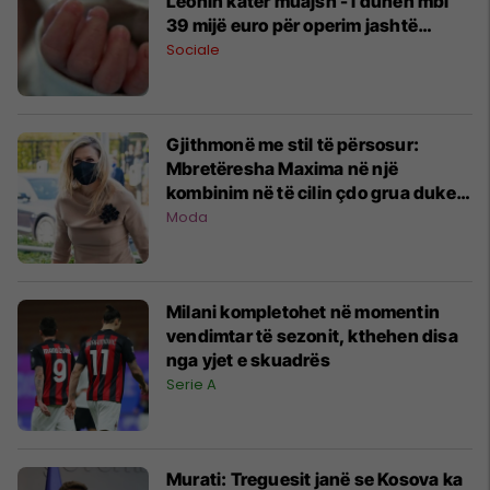
Leonin katër muajsh - i duhen mbi
39 mijë euro për operim jashtë
vendit
Sociale
Gjithmonë me stil të përsosur:
Mbretëresha Maxima në një
kombinim në të cilin çdo grua duket
shtathollë!
Moda
Milani kompletohet në momentin
vendimtar të sezonit, kthehen disa
nga yjet e skuadrës
Serie A
Murati: Treguesit janë se Kosova ka