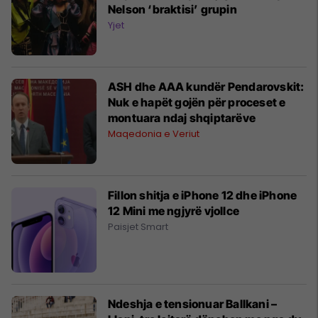
Nelson ‘braktisi’ grupin
Yjet
ASH dhe AAA kundër Pendarovskit:
Nuk e hapët gojën për proceset e
montuara ndaj shqiptarëve
Maqedonia e Veriut
Fillon shitja e iPhone 12 dhe iPhone
12 Mini me ngjyrë vjollce
Paisjet Smart
Ndeshja e tensionuar Ballkani –