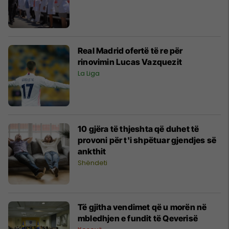
Real Madrid ofertë të re për
rinovimin Lucas Vazquezit
La Liga
10 gjëra të thjeshta që duhet të
provoni për t'i shpëtuar gjendjes së
ankthit
Shëndeti
Të gjitha vendimet që u morën në
mbledhjen e fundit të Qeverisë