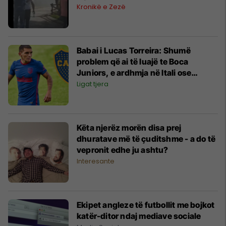
Kronikë e Zezë
Babai i Lucas Torreira: Shumë
problem që ai të luajë te Boca
Juniors, e ardhmja në Itali ose
Francë
Ligat tjera
Këta njerëz morën disa prej
dhuratave më të çuditshme - a do të
vepronit edhe ju ashtu?
Interesante
Ekipet angleze të futbollit me bojkot
katër-ditor ndaj mediave sociale