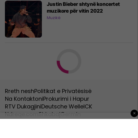
Justin Bieber shtynë koncertet
muzikore për vitin 2022
Muzikë
Zëdhënësi i Merkel: Ndryshimi i
kufijve në Ballkan, i rrezikshëm
Kosovë
Zbulohen specifikat e smartphonet
Honor Play 5
Paisjet Smart
×