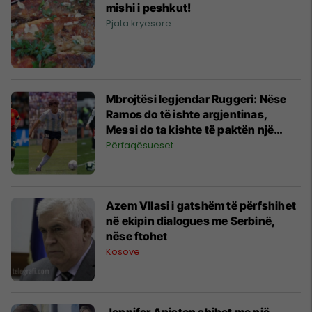
mishi i peshkut!
Pjata kryesore
Mbrojtësi legjendar Ruggeri: Nëse
Ramos do të ishte argjentinas,
Messi do ta kishte të paktën një
Kupë të Botës
Përfaqësueset
Azem Vllasi i gatshëm të përfshihet
në ekipin dialogues me Serbinë,
nëse ftohet
Kosovë
Jennifer Aniston shihet me një