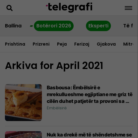
Ballina
Botërori 2026
Eksperti
Të fu
Prishtina
Prizreni
Peja
Ferizaj
Gjakova
Mitrov
Arkiva for April 2021
Basbousa: Ëmbëlsirë e
mrekullueshme egjiptiane me griz të
cilën duhet patjetër ta provoni sa më
parë!
Ëmbëlsirë
Nuk ka drekë më të shëndetshme se