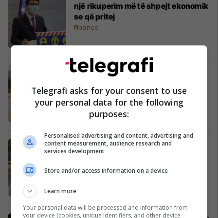
një rikuperim më të shpejt ekonomik
se që pritej
Financa
OJQ-të në Maqedoni thonë se ka
mungesë të transparencës në
Telegrafi asks for your consent to use
ndërtimin e autostradave
your personal data for the following
Maqedonia e Veriut
purposes:
Personalised advertising and content, advertising and
content measurement, audience research and
Vetura godet një person në qendër
services development
të Prishtinës
Kronika e Zezë
Store and/or access information on a device
Learn more
Your personal data will be processed and information from
your device (cookies, unique identifiers, and other device