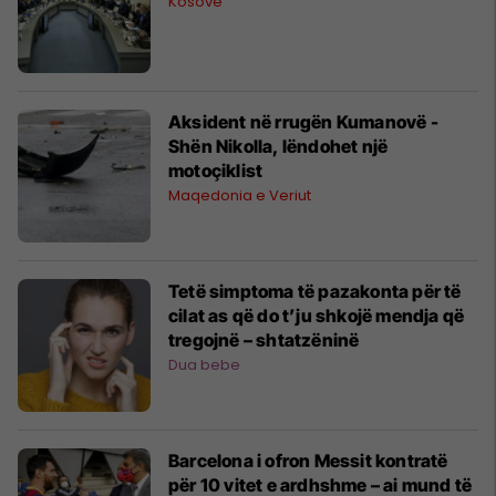
Kosovë
Aksident në rrugën Kumanovë -
Shën Nikolla, lëndohet një
motoçiklist
Maqedonia e Veriut
Tetë simptoma të pazakonta për të
cilat as që do t’ju shkojë mendja që
tregojnë – shtatzëninë
Dua bebe
Barcelona i ofron Messit kontratë
për 10 vitet e ardhshme – ai mund të