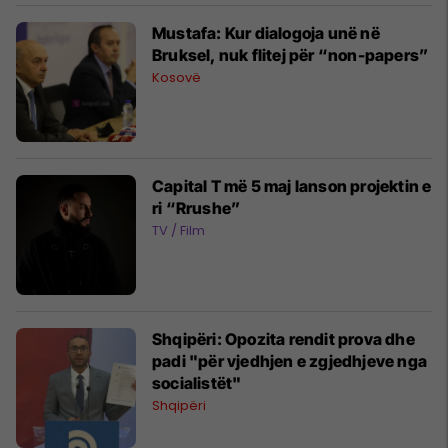
Mustafa: Kur dialogoja unë në
Bruksel, nuk flitej për “non-papers”
Kosovë
Capital T më 5 maj lanson projektin e
ri “Rrushe”
TV / Film
Shqipëri: Opozita rendit prova dhe
padi "për vjedhjen e zgjedhjeve nga
socialistët"
Shqipëri