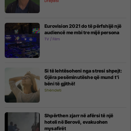
Drejtësi
Eurovision 2021 do të përfshijë një
audiencë me mbi tre mijë persona
TV / Film
Si të lehtësoheni nga stresi shpejt:
Gjëra pesëminutëshe që mund t'i
bëni të gjithë!
Shëndeti
Shpërthen zjarr në afërsi të një
hoteli në Berovë, evakuohen
mysafirët