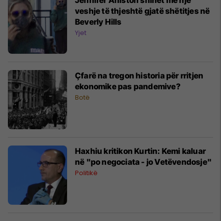
veshje të thjeshtë gjatë shëtitjes në
Beverly Hills
Yjet
Çfarë na tregon historia për rritjen
ekonomike pas pandemive?
Botë
Haxhiu kritikon Kurtin: Kemi kaluar
në "po negociata - jo Vetëvendosje"
Politikë