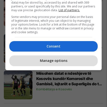
Si duken vajzat e princeshave nëpër
data) may be stored by, accessed by and shared with 369
botë
partners, or used specifically by this site. We and our partners
may use precise geolocation data.
List of partners.
Në Trend
Some vendors may process your personal data on the basis
of legitimate interest, which you can object to by managing
your options below. Look for a link at the bottom of this page
or in the site menu to manage or withdraw consent in privacy
and cookie settings.
Përveç mungesës së varrezave,
kryeqytetit të Indisë po i mbaron
Consent
edhe hapësira për djegien e trupave
Azia
Manage options
Mësohen datat e ndeshjeve të
Kosovës kundër Komorosit dhe
Gambisë, lojtarët e Superligës do të
luajnë në këto përballje
Kombëtarja e Kosovës