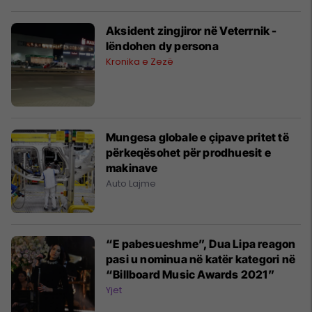
Aksident zingjiror në Veterrnik -
lëndohen dy persona
Kronika e Zezë
Mungesa globale e çipave pritet të
përkeqësohet për prodhuesit e
makinave
Auto Lajme
“E pabesueshme”, Dua Lipa reagon
pasi u nominua në katër kategori në
“Billboard Music Awards 2021”
Yjet