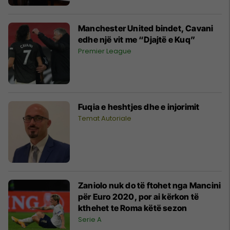
Manchester United bindet, Cavani
edhe një vit me “Djajtë e Kuq”
Premier League
Fuqia e heshtjes dhe e injorimit
Temat Autoriale
Zaniolo nuk do të ftohet nga Mancini
për Euro 2020, por ai kërkon të
kthehet te Roma këtë sezon
Serie A