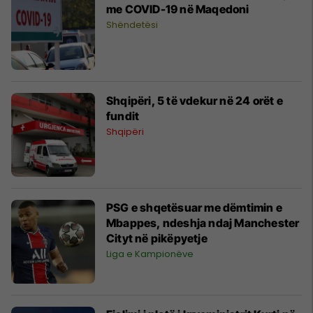
me COVID-19 në Maqedoni
Shëndetësi
Shqipëri, 5 të vdekur në 24 orët e
fundit
Shqipëri
PSG e shqetësuar me dëmtimin e
Mbappes, ndeshja ndaj Manchester
Cityt në pikëpyetje
Liga e Kampionëve