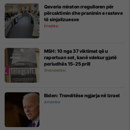
Qeveria miraton rregulloren për
përcaktimin dhe pranimin e rasteve
të sinjalizuesve
Drejtësi
MSH: 10 nga 37 viktimat që u
raportuan sot, kanë vdekur gjatë
periudhës 15-25 prill
Shëndetësi
Biden: Tronditëse ngjarja në Izrael
Amerika