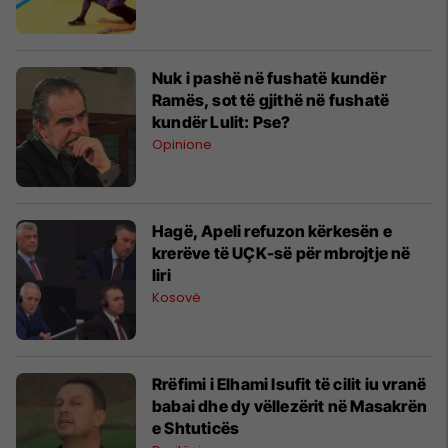
Nuk i pashë në fushatë kundër
Ramës, sot të gjithë në fushatë
kundër Lulit: Pse?
Opinione
Hagë, Apeli refuzon kërkesën e
krerëve të UÇK-së për mbrojtje në
liri
Kosovë
Rrëfimi i Elhami Isufit të cilit iu vranë
babai dhe dy vëllezërit në Masakrën
e Shtuticës