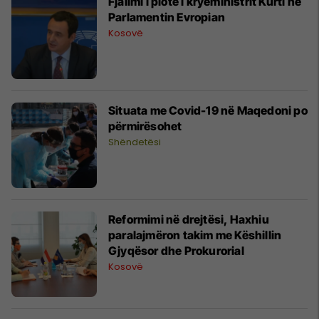
Fjalimi i plotë i kryeministrit Kurti në
Parlamentin Evropian
Kosovë
Situata me Covid-19 në Maqedoni po
përmirësohet
Shëndetësi
​Reformimi në drejtësi, Haxhiu
paralajmëron takim me Këshillin
Gjyqësor dhe Prokurorial
Kosovë