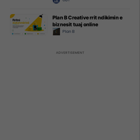
Plan B Creative rrit ndikimin e
biznesit tuaj online
Plan B