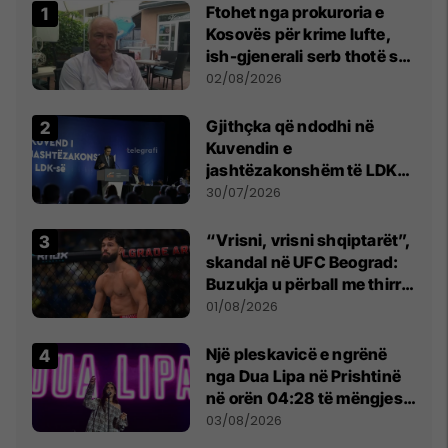
Ftohet nga prokuroria e
Kosovës për krime lufte,
ish-gjenerali serb thotë se
dikush e tradhtoi në
02/08/2026
Beograd
Gjithçka që ndodhi në
Kuvendin e
jashtëzakonshëm të LDK-
së
30/07/2026
“Vrisni, vrisni shqiptarët”,
skandal në UFC Beograd:
Buzukja u përball me thirrje
anti-shqiptare nga
01/08/2026
tribunat
Një pleskavicë e ngrënë
nga Dua Lipa në Prishtinë
në orën 04:28 të mëngjesit
- dhe bota digjitale serbe
03/08/2026
shpall gjendjen e luftës