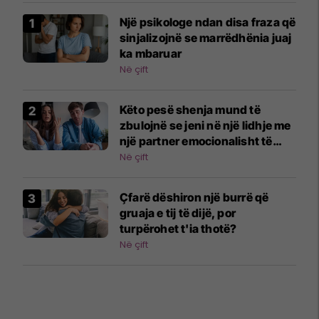
Një psikologe ndan disa fraza që
sinjalizojnë se marrëdhënia juaj
ka mbaruar
Në çift
Këto pesë shenja mund të
zbulojnë se jeni në një lidhje me
një partner emocionalisht të
papjekur
Në çift
Çfarë dëshiron një burrë që
gruaja e tij të dijë, por
turpërohet t'ia thotë?
Në çift