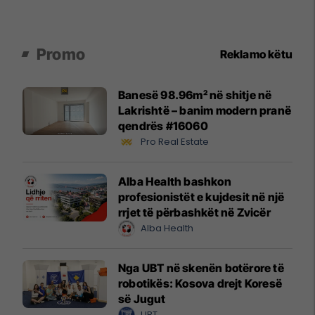
Promo
Reklamo këtu
Banesë 98.96m² në shitje në
Lakrishtë – banim modern pranë
qendrës #16060
Pro Real Estate
Alba Health bashkon
profesionistët e kujdesit në një
rrjet të përbashkët në Zvicër
Alba Health
Nga UBT në skenën botërore të
robotikës: Kosova drejt Koresë
së Jugut
UBT