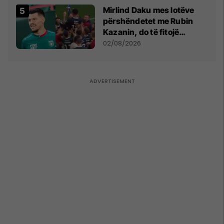
Mirlind Daku mes lotëve
përshëndetet me Rubin
Kazanin, do të fitojë
miliona te Spartak Moska
02/08/2026