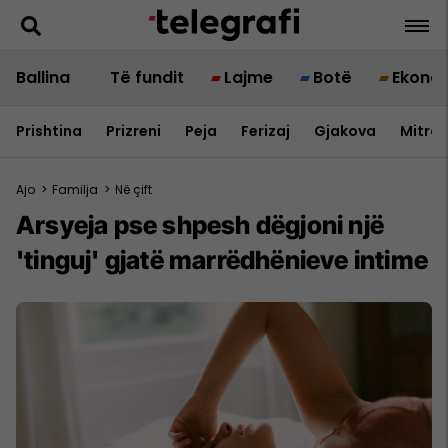
Ballina
Të fundit
Lajme
Botë
Ekono
Prishtina
Prizreni
Peja
Ferizaj
Gjakova
Mitrov
Ajo
>
Familja
>
Në çift
Arsyeja pse shpesh dëgjoni një
'tinguj' gjatë marrëdhënieve intime