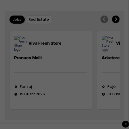
Jobs
Real Estate
Viva Fresh Store
Viva F
Pranues Malli
Arkatare
Ferizaj
Pejë
19 Gusht 2026
31 Gusht 20
×