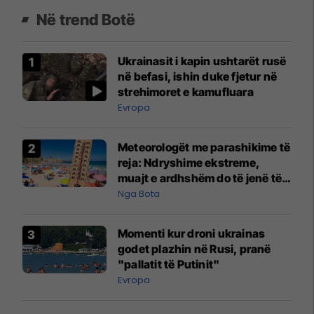
Në trend Botë
Ukrainasit i kapin ushtarët rusë
në befasi, ishin duke fjetur në
strehimoret e kamufluara
Evropa
Meteorologët me parashikime të
reja: Ndryshime ekstreme,
muajt e ardhshëm do të jenë të
pazakontë
Nga Bota
Momenti kur droni ukrainas
godet plazhin në Rusi, pranë
"pallatit të Putinit"
Evropa