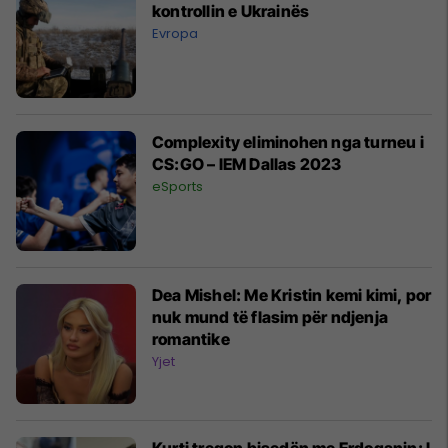
kontrollin e Ukrainës
Evropa
Complexity eliminohen nga turneu i
CS:GO – IEM Dallas 2023
eSports
Dea Mishel: Me Kristin kemi kimi, por
nuk mund të flasim për ndjenja
romantike
Yjet
Kurti tregon bisedën me Erdoganin: I