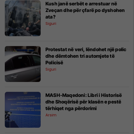
Kush janë serbët e arrestuar në
Zveçan dhe për çfarë po dyshohen
ata?
Siguri
Protestat në veri, lëndohet një polic
dhe dëmtohen tri automjete të
Policisë
Siguri
MASH-Maqedoni: Libri i Historisë
dhe Shoqërisë për klasën e pestë
tërhiqet nga përdorimi
Arsim