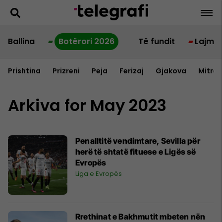
Ballina
Botërori 2026
Të fundit
Lajme
Prishtina
Prizreni
Peja
Ferizaj
Gjakova
Mitrov
Arkiva for May 2023
Penalltitë vendimtare, Sevilla për
herë të shtatë fituese e Ligës së
Evropës
Liga e Evropës
Rrethinat e Bakhmutit mbeten nën