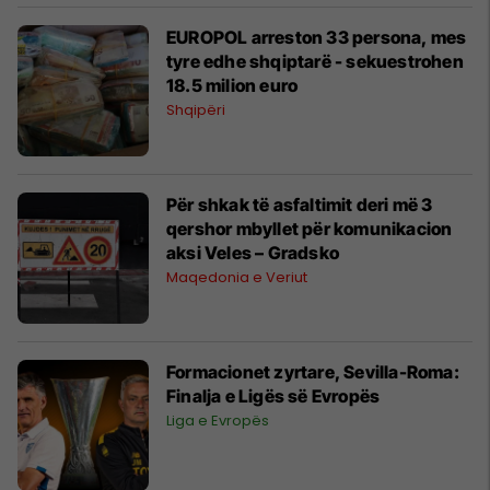
EUROPOL arreston 33 persona, mes
tyre edhe shqiptarë - sekuestrohen
18.5 milion euro
Shqipëri
Për shkak të asfaltimit deri më 3
qershor mbyllet për komunikacion
aksi Veles – Gradsko
Maqedonia e Veriut
Formacionet zyrtare, Sevilla-Roma:
Finalja e Ligës së Evropës
Liga e Evropës