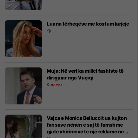
Luana tërheqëse me kostum larjeje
Yjet
Muja: Në veri ka milici fashiste të
dirigjuar nga Vuçiqi
Kosovë
Vajza e Monica Belluccit ua kujton
fansave nënën e saj të famshme
gjatë xhirimeve të një reklame në