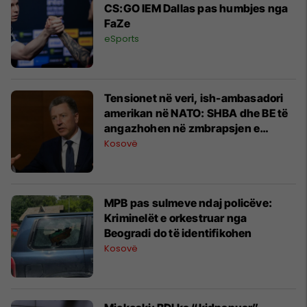
CS:GO IEM Dallas pas humbjes nga
FaZe
eSports
Tensionet në veri, ish-ambasadori
amerikan në NATO: SHBA dhe BE të
angazhohen në zmbrapsjen e
përpjekjeve që rrezikojnë gërryerjen
Kosovë
e sovranitetit të Kosovës
MPB pas sulmeve ndaj policëve:
Kriminelët e orkestruar nga
Beogradi do të identifikohen
Kosovë