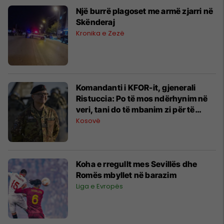
Një burrë plagoset me armë zjarri në
Skënderaj
Kronika e Zezë
Komandanti i KFOR-it, gjenerali
Ristuccia: Po të mos ndërhynim në
veri, tani do të mbanim zi për të
vdekurit
Kosovë
Koha e rregullt mes Sevillës dhe
Romës mbyllet në barazim
Liga e Evropës