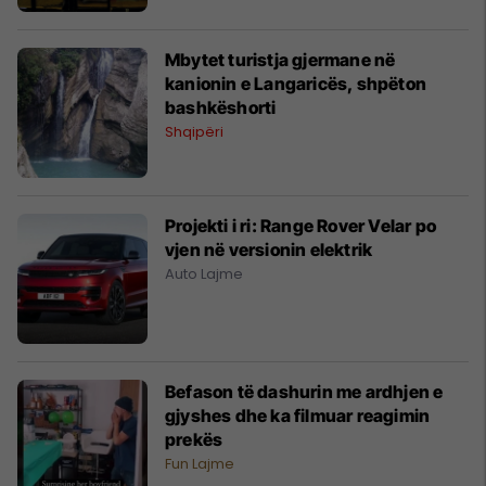
Mbytet turistja gjermane në
kanionin e Langaricës, shpëton
bashkëshorti
Shqipëri
Projekti i ri: Range Rover Velar po
vjen në versionin elektrik
Auto Lajme
Befason të dashurin me ardhjen e
gjyshes dhe ka filmuar reagimin
prekës
Fun Lajme