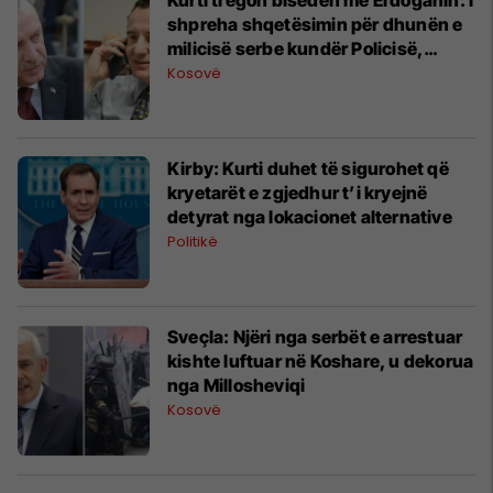
shpreha shqetësimin për dhunën e
milicisë serbe kundër Policisë,
KFOR-it dhe mediave
Kosovë
Kirby: Kurti duhet të sigurohet që
kryetarët e zgjedhur t’i kryejnë
detyrat nga lokacionet alternative
Politikë
Sveçla: Njëri nga serbët e arrestuar
kishte luftuar në Koshare, u dekorua
nga Millosheviqi
Kosovë