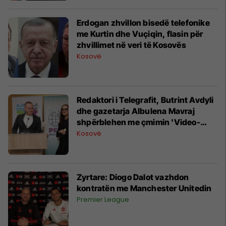
Erdogan zhvillon bisedë telefonike
me Kurtin dhe Vuçiqin, flasin për
zhvillimet në veri të Kosovës
Kosovë
Redaktori i Telegrafit, Butrint Avdyli
dhe gazetarja Albulena Mavraj
shpërblehen me çmimin 'Video-
storja më e mirë' nga RYCO dhe DW
Kosovë
Zyrtare: Diogo Dalot vazhdon
kontratën me Manchester Unitedin
Premier League