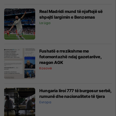
Real Madridi mund të njoftojë së
shpejti largimin e Benzemas
La Liga
Fushatë e rrezikshme me
fotomontazhë ndaj gazetarëve,
reagon AGK
Kosovë
Hungaria liroi 777 të burgosur serbë,
rumunë dhe nacionalitete të tjera
Evropa