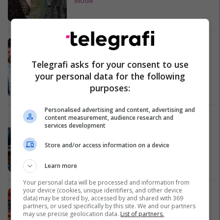
Romë
Modë
Juventus dhe Exor po distancohen
gradualisht nga Andrea Agnelli
Telegrafi asks for your consent to use
Serie A
your personal data for the following
purposes:
Personalised advertising and content, advertising and
content measurement, audience research and
SHBA me paketë të re sigurie prej
services development
300 milionë dollarësh për Ukrainën
Evropa
Store and/or access information on a device
Learn more
Your personal data will be processed and information from
your device (cookies, unique identifiers, and other device
Roma shkon në pushim me një gol
data) may be stored by, accessed by and shared with 369
epërsi ndaj Sevillas
partners, or used specifically by this site. We and our partners
may use precise geolocation data.
List of partners.
Liga e Evropës