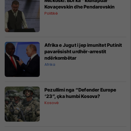
Mickoski: BDI ka “kidnapuar”
Kovaçevskin dhe Pendarovskin
Politikë
Afrika e Jugut i jep imunitet Putinit
pavarësisht urdhër-arrestit
ndërkombëtar
Afrika
Pezullimi nga “Defender Europe
‘23”, çka humbi Kosova?
Kosovë