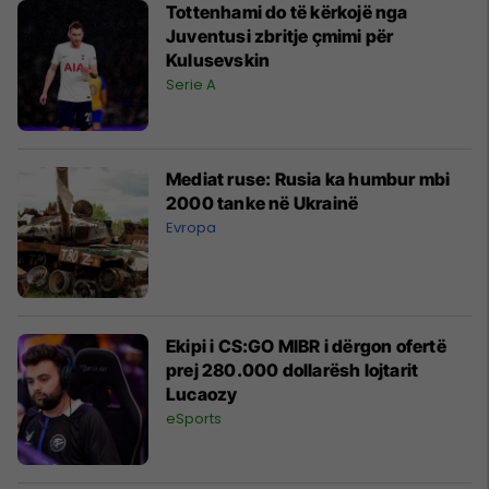
Tottenhami do të kërkojë nga
Juventusi zbritje çmimi për
Kulusevskin
Serie A
Mediat ruse: Rusia ka humbur mbi
2000 tanke në Ukrainë
Evropa
Ekipi i CS:GO MIBR i dërgon ofertë
prej 280.000 dollarësh lojtarit
Lucaozy
eSports