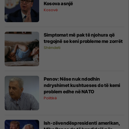
Kosova asnjë
Kosovë
Simptomat më pak të njohura që
tregojnë se keni probleme me zorrët
Shëndeti
Penov: Nëse nuk ndodhin
ndryshimet kushtueses do të kemi
problem edhe në NATO
Politikë
Ish-zëvendëspresidenti amerikan,