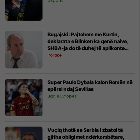
eSports
Bugajski: Pajtohem me Kurtin,
deklarata e Blinken ka qenë naive,
SHBA-ja do të duhej të aplikonte
masa ndaj Serbisë
Politikë
Super Paulo Dybala kalon Romën në
epërsi ndaj Sevillas
Liga e Evropës
Vuçiq thotë se Serbia i zbatoi të
gjitha obligimet ndërkombëtare,