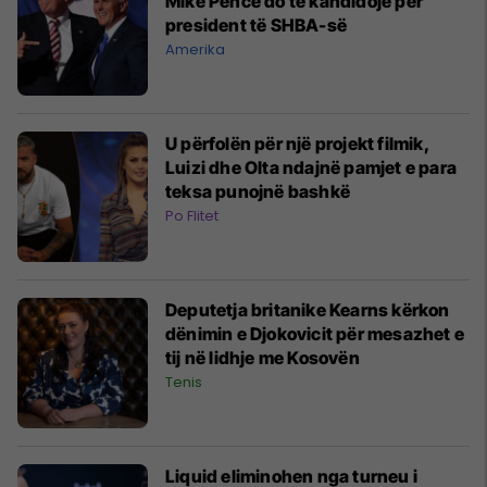
Mike Pence do të kandidojë për
president të SHBA-së
Amerika
U përfolën për një projekt filmik,
Luizi dhe Olta ndajnë pamjet e para
teksa punojnë bashkë
Po Flitet
Deputetja britanike Kearns kërkon
dënimin e Djokovicit për mesazhet e
tij në lidhje me Kosovën
Tenis
Liquid eliminohen nga turneu i