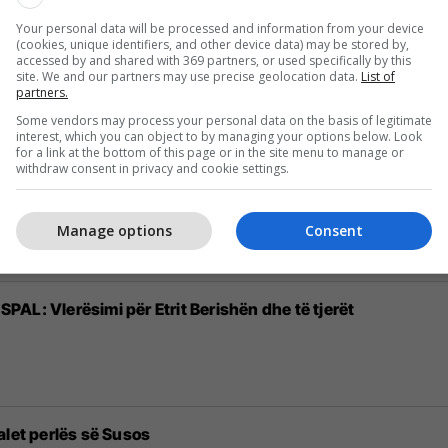
Your personal data will be processed and information from your device
(cookies, unique identifiers, and other device data) may be stored by,
aron në janar
accessed by and shared with 369 partners, or used specifically by this
site. We and our partners may use precise geolocation data.
List of
partners.
Some vendors may process your personal data on the basis of legitimate
interest, which you can object to by managing your options below. Look
for a link at the bottom of this page or in the site menu to manage or
withdraw consent in privacy and cookie settings.
 i maskojnë fëmijët për Halloween: Vezët që i gjuajnë, më m
Manage options
Consent
 SPAL: Vlerësimi për Etrit Berishën dhe të tjerët
 falet perlës së Susos