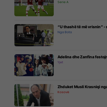
Serie A
“U thashë të më vrisnin” - m
Nga Bota
Adelina dhe Zanfina festoj
Yjet
Zhduket Musli Krasniqi nga 
Kosovë