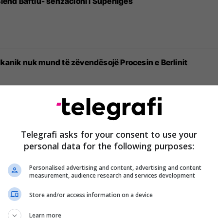
Blend Baftiu- senzacioni i Superligës
lkanik nuk mund të zëvendësojë Procesin e Berlinit
ion mund të bëjë një grua; A shtohet rreziku pas çdo shtatz
Telegrafi asks for your consent to use your
personal data for the following purposes:
Personalised advertising and content, advertising and content
measurement, audience research and services development
ore në WWE, fiton brenda tetë minutave
Store and/or access information on a device
Learn more