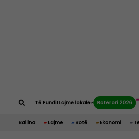
Të Fundit
Lajme lokale
Botërori 2026
Ballina
Lajme
Botë
Ekonomi
T