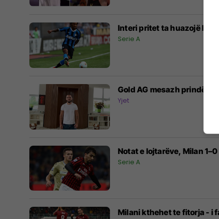
Interi pritet ta huazojë Laz
Serie A
Gold AG mesazh prindërve që
Yjet
Notat e lojtarëve, Milan 1–0
Serie A
Milani kthehet te fitorja - i