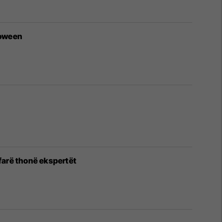
loween
farë thonë ekspertët