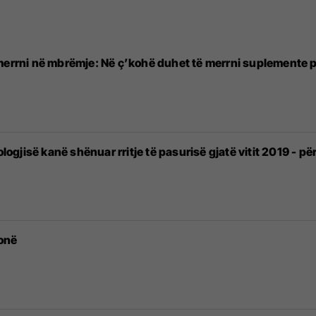
merrni në mbrëmje: Në ç’kohë duhet të merrni suplemente p
ologjisë kanë shënuar rritje të pasurisë gjatë vitit 2019 - pë
tonë