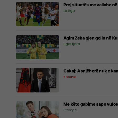
Prej situatës me valixhe në
La Liga
Agim Zeka gjen golin në Ku
Ligat tjera
Cakaj: Asnjëherë nuk e ka
Kosovë
Me këto gabime sapo vulosët
Lifestyle