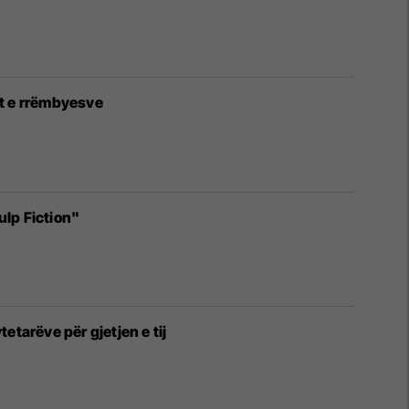
art e rrëmbyesve
ulp Fiction"
etarëve për gjetjen e tij