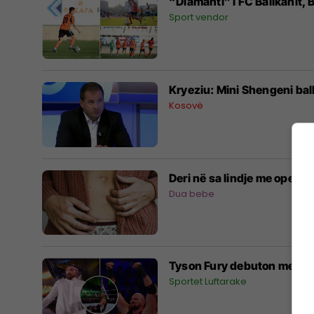
“Diamanti” i FC Ballkanit, 
Sport vendor
Kryeziu: Mini Shengeni bal
Kosovë
Deri në sa lindje me operac
Dua bebe
Tyson Fury debuton me fit
Sportet Luftarake