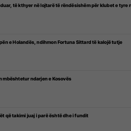
 duar, të kthyer në lojtarë të rëndësishëm për klubet e tyre 
pën e Holandës, ndihmon Fortuna Sittard të kalojë tutje
m mbështetur ndarjen e Kosovës
 që takimi juaj i parë është dhe i fundit