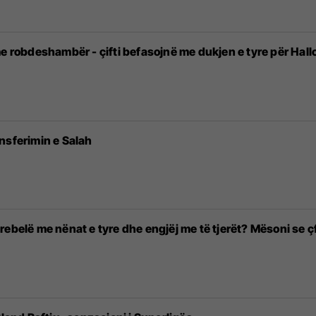
me robdeshambër - çifti befasojnë me dukjen e tyre për Hal
nsferimin e Salah
rebelë me nënat e tyre dhe engjëj me të tjerët? Mësoni se ç