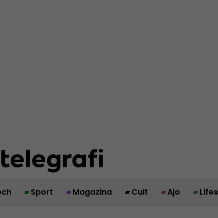
ech
Sport
Magazina
Cult
Ajo
Life