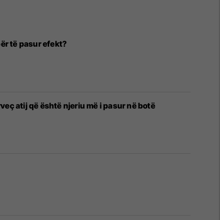
ër të pasur efekt?
rveç atij që është njeriu më i pasur në botë