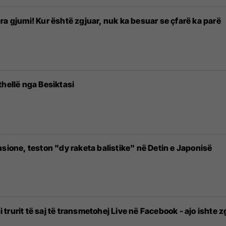
ra gjumi! Kur është zgjuar, nuk ka besuar se çfarë ka parë
thellë nga Besiktasi
sione, teston "dy raketa balistike" në Detin e Japonisë
 i trurit të saj të transmetohej Live në Facebook - ajo isht