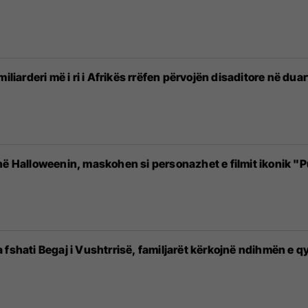
iliarderi më i ri i Afrikës rrëfen përvojën disaditore në du
në Halloweenin, maskohen si personazhet e filmit ikonik "P
fshati Begaj i Vushtrrisë, familjarët kërkojnë ndihmën e qyt