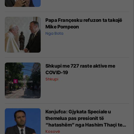
Papa Françesku refuzon ta takojë
Mike Pompeon
Nga Bota
Shkupi me 727 raste aktive me
COVID-19
Shkupi
Konjufca: Gjykata Speciale u
themelua pas presionit të
“hatashëm” nga Hashim Thaçi te
deputetët e PDK-së
Kosovë