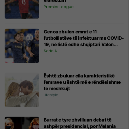
vlerësuari
Premier League
Genoa zbulon emrat e 11
futbollistëve të infektuar me COVID-
19, në listë edhe shqiptari Valon
Behrami
Serie A
Është zbuluar cila karakteristikë
femrave u është më e rëndësishme
te meshkujt
Lifestyle
Burrat e tyre zhvilluan debat të
ashpër presidencial, por Melania