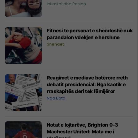
Intimitet dhe Pasion
Fitnesi te personat e shëndoshë nuk
parandalon vdekjen e hershme
Shëndeti
Reagimet e mediave botërore rreth
debatit presidencial: Nga kaotik e
rraskapitës deri tek fëmijëror
Nga Bota
Notat e lojtarëve, Brighton 0-3
Machester United: Mata më i