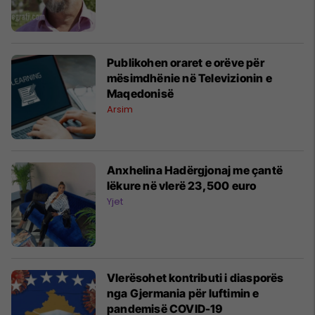
Publikohen oraret e orëve për
mësimdhënie në Televizionin e
Maqedonisë
Arsim
Anxhelina Hadërgjonaj me çantë
lëkure në vlerë 23,500 euro
Yjet
Vlerësohet kontributi i diasporës
nga Gjermania për luftimin e
pandemisë COVID-19