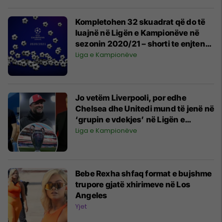
Kompletohen 32 skuadrat që do të
luajnë në Ligën e Kampionëve në
sezonin 2020/21 – shorti te enjten,
gjithçka që duhet të dini
Liga e Kampionëve
Jo vetëm Liverpooli, por edhe
Chelsea dhe Unitedi mund të jenë në
‘grupin e vdekjes’ në Ligën e
Kampionëve
Liga e Kampionëve
Bebe Rexha shfaq format e bujshme
trupore gjatë xhirimeve në Los
Angeles
Yjet