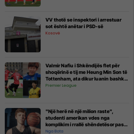
VV thotë se inspektori i arrestuar
sot është anëtar i PSD-së
Kosovë
Valmir Nafiu i Shkëndijës flet për
shoqërinë e tij me Heung Min Son të
Tottenham, ata dikur luanin bashkë
te Hamburgu
Premier League
"Një herë në një milion raste",
studenti amerikan vdes nga
komplikim i rrallë shëndetësor pas
infektimit me COVID-19
Nga Bota