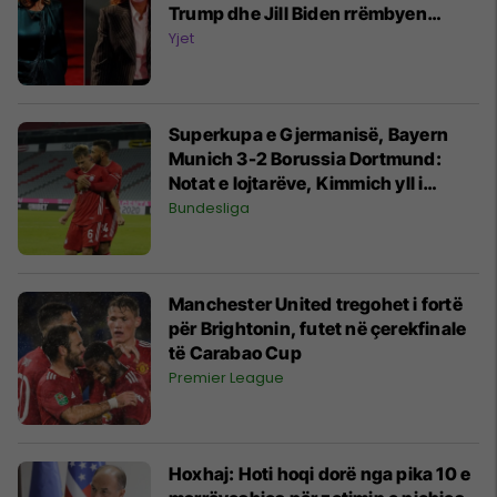
Trump dhe Jill Biden rrëmbyen
vëmendjen me paraqitjet elegante
Yjet
gjatë debatit
Superkupa e Gjermanisë, Bayern
Munich 3-2 Borussia Dortmund:
Notat e lojtarëve, Kimmich yll i
ndeshjes
Bundesliga
Manchester United tregohet i fortë
për Brightonin, futet në çerekfinale
të Carabao Cup
Premier League
Hoxhaj: Hoti hoqi dorë nga pika 10 e