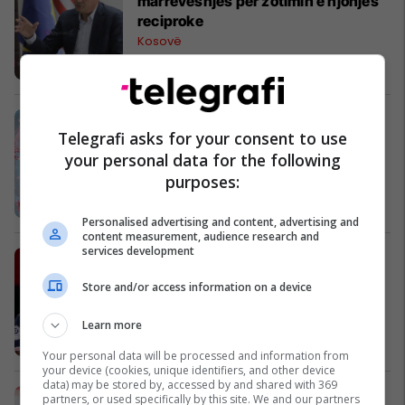
marrëveshjes për zotimin e njohjes
reciproke
Kosovë
Mbi 34 milionë njerëz të infektuar
Telegrafi asks for your consent to use
me coronavirus në botë
your personal data for the following
Nga Bota
purposes:
Personalised advertising and content, advertising and
content measurement, audience research and
services development
Ligue 1 merr vendimin në lidhje me
akuzat për abuzime racore nga
Store and/or access information on a device
Neymar dhe Gonzalez
Ligue 1
Learn more
Your personal data will be processed and information from
your device (cookies, unique identifiers, and other device
data) may be stored by, accessed by and shared with 369
Gaxherri: Qeveritë kurrë nuk kanë
partners, or used specifically by this site. We and our partners