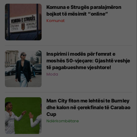
Komuna e Strugës paralajmëron
bojkot të mësimit “online”
Komunat
Inspirimi i modës për femrat e
moshës 50-vjeçare: Gjashtë veshje
të pagabueshme vjeshtore!
Moda
Man City fiton me lehtësi te Burnley
dhe kalon në çerekfinale të Carabao
Cup
Ndërkombëtare