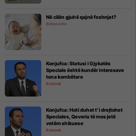
Në cilën gjuhë qajnë foshnjat?
Bebja këtu
Konjufca: Statusi i Gjykatës
Speciale është kundër interesave
tona kombëtare
Kosovë
Konjufca: Hoti duhet t’i drejtohet
Speciales, Qeveria të mos jetë
vetëm shikuese
Kosovë