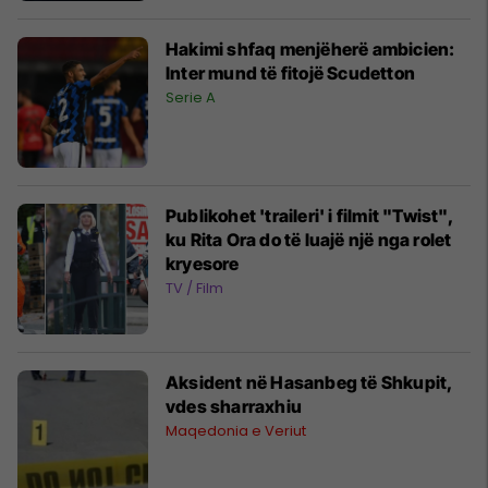
Hakimi shfaq menjëherë ambicien:
Inter mund të fitojë Scudetton
Serie A
Publikohet 'traileri' i filmit "Twist",
ku Rita Ora do të luajë një nga rolet
kryesore
TV / Film
Aksident në Hasanbeg të Shkupit,
vdes sharraxhiu
Maqedonia e Veriut