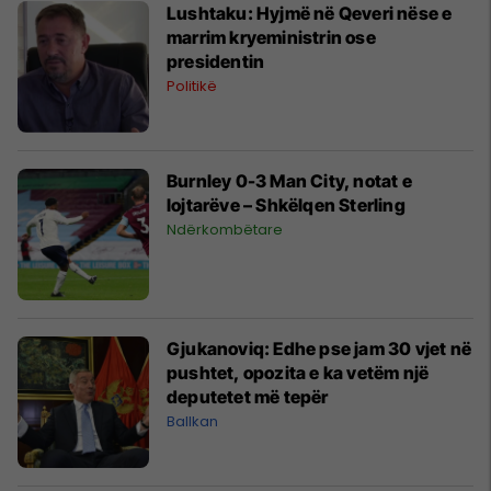
Lushtaku: Hyjmë në Qeveri nëse e
marrim kryeministrin ose
presidentin
Politikë
Burnley 0-3 Man City, notat e
lojtarëve – Shkëlqen Sterling
Ndërkombëtare
Gjukanoviq: Edhe pse jam 30 vjet në
pushtet, opozita e ka vetëm një
deputetet më tepër
Ballkan