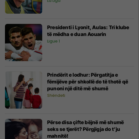
La Liga
Presidenti i Lyonit, Aulas: Tri klube
të mëdha e duan Aouarin
Ligue 1
Prindërit e lodhur: Përgatitja e
fëmijëve për shkollë do të thotë që
punoni një ditë më shumë
Shëndeti
Përse disa çifte bëjnë më shumë
seks se tjerët? Përgjigja do t’ju
mahnitë!