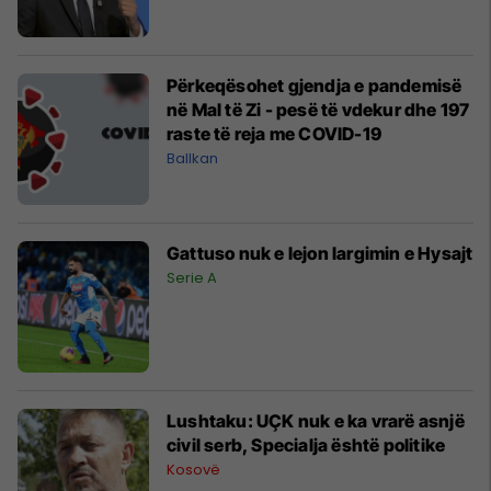
Përkeqësohet gjendja e pandemisë
në Mal të Zi - pesë të vdekur dhe 197
raste të reja me COVID-19
Ballkan
Gattuso nuk e lejon largimin e Hysajt
Serie A
Lushtaku: UÇK nuk e ka vrarë asnjë
civil serb, Specialja është politike
Kosovë