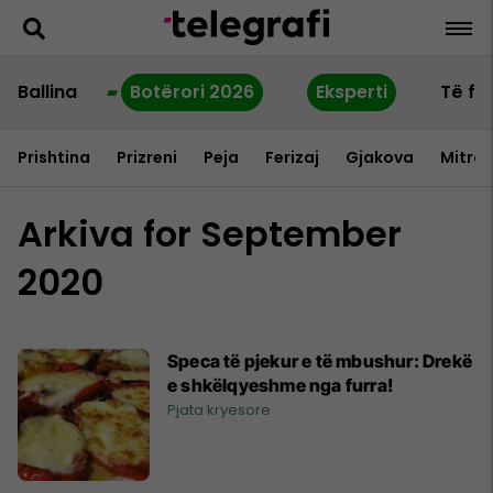
Ballina
Botërori 2026
Eksperti
Të fu
Prishtina
Prizreni
Peja
Ferizaj
Gjakova
Mitrov
Arkiva for September
2020
Speca të pjekur e të mbushur: Drekë
e shkëlqyeshme nga furra!
Pjata kryesore