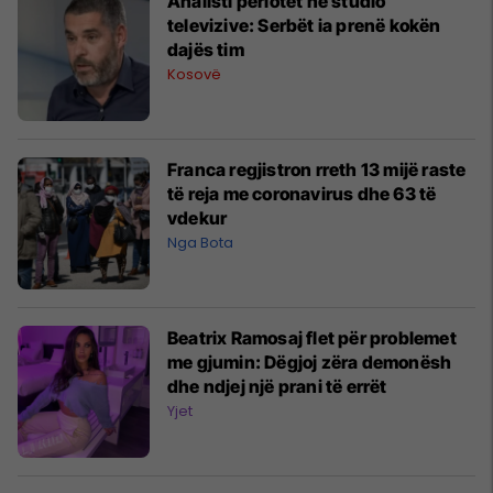
Analisti përlotet në studio
televizive: Serbët ia prenë kokën
dajës tim
Kosovë
Franca regjistron rreth 13 mijë raste
të reja me coronavirus dhe 63 të
vdekur
Nga Bota
Beatrix Ramosaj flet për problemet
me gjumin: Dëgjoj zëra demonësh
dhe ndjej një prani të errët
Yjet