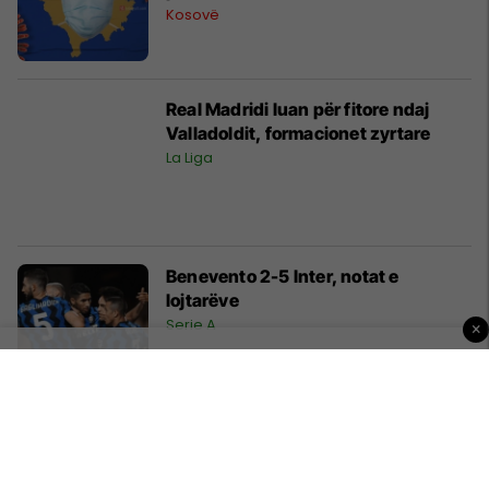
Kosovë
Real Madridi luan për fitore ndaj
Valladoldit, formacionet zyrtare
La Liga
Benevento 2-5 Inter, notat e
lojtarëve
Serie A
×
Për 21 vite, më shumë shqiptarë
sesa serbë të dënuar për krime lufte