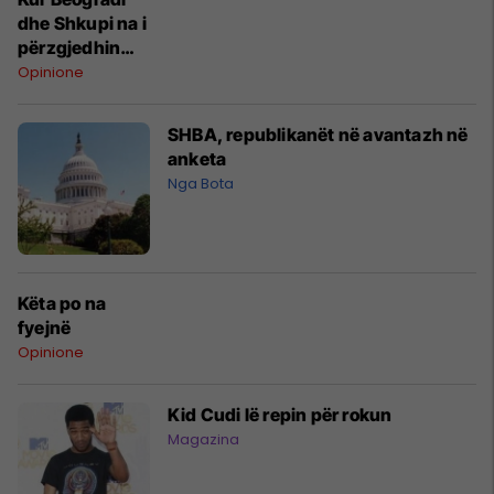
dhe Shkupi na i
përzgjedhin
tradhtarët e
Opinione
patriotët
SHBA, republikanët në avantazh në
anketa
Nga Bota
Këta po na
fyejnë
Opinione
Kid Cudi lë repin për rokun
Magazina