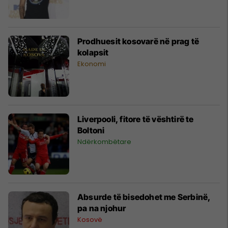
Prodhuesit kosovarë në prag të
kolapsit
Ekonomi
Liverpooli, fitore të vështirë te
Boltoni
Ndërkombëtare
Absurde të bisedohet me Serbinë,
pa na njohur
Kosovë