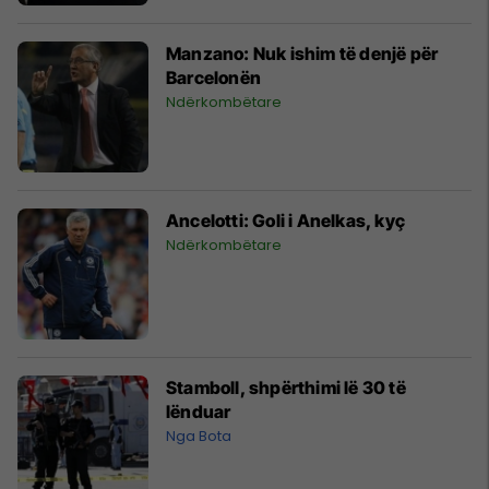
Manzano: Nuk ishim të denjë për
Barcelonën
Ndërkombëtare
Ancelotti: Goli i Anelkas, kyç
Ndërkombëtare
Stamboll, shpërthimi lë 30 të
lënduar
Nga Bota