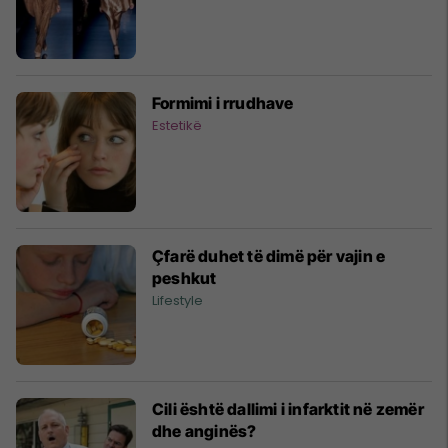
Formimi i rrudhave
Estetikë
Çfarë duhet të dimë për vajin e
peshkut
Lifestyle
Cili është dallimi i infarktit në zemër
dhe anginës?