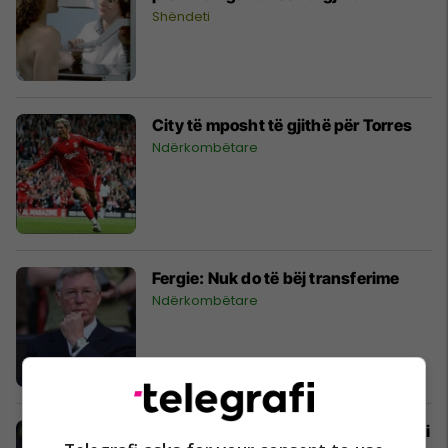
Shëndeti
City të mposht të gjithë për Torres
Ndërkombëtare
Fergie: Nuk do të bëj transferime
Ndërkombëtare
Messi: Fitorja dëshmon se jemi ekip i