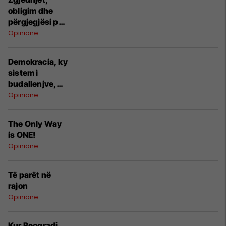
obligim dhe
përgjegjësi për
të gjithë
Opinione
Demokracia, ky
sistem i
budallenjve,
territ, tmerrit,
Opinione
dhe ferrit
The Only Way
is ONE!
Opinione
Të parët në
rajon
Opinione
Kur Beogradi