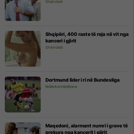
Shëndeti
Shqipëri, 400 raste të reja në vit nga
kanceri i gjirit
Shëndeti
Dortmund lider i ri në Bundesliga
Ndërkombëtare
Maqedoni, alarmant numri i grave të
prekura nga kancerit i gjirit