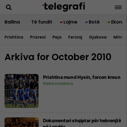
Ballina
Të fundit
Lajme
Botë
Ekono
Prishtina
Prizreni
Peja
Ferizaj
Gjakova
Mitrov
Arkiva for October 2010
Prishtina mund Hysin, forcon kreun
Ndërkombëtare
Dokumentari shqiptar për hebrenjtë
në Londër