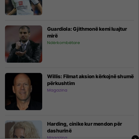
Guardiola: Gjithmonë kemi luajtur
mirë
Ndërkombëtare
Willis: Filmat aksion kërkojnë shumë
përkushtim
Magazina
Harding, cinike kur mendon për
dashurinë
Magazina
×