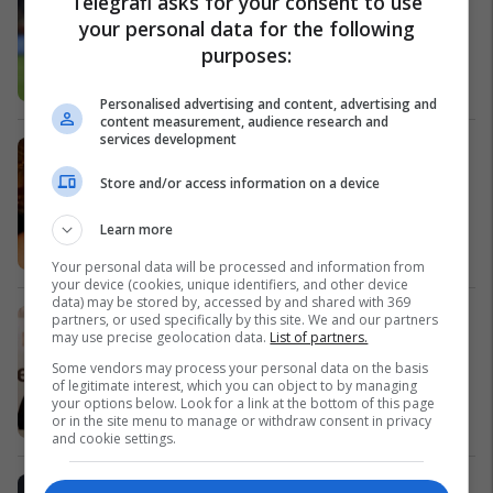
Telegrafi asks for your consent to use
mirë
your personal data for the following
Ndërkombëtare
purposes:
Personalised advertising and content, advertising and
content measurement, audience research and
services development
Aurela, origjinale në paraqitje
Magazina
Store and/or access information on a device
Learn more
Your personal data will be processed and information from
your device (cookies, unique identifiers, and other device
data) may be stored by, accessed by and shared with 369
PD: Të mos kufizohet liria e
partners, or used specifically by this site. We and our partners
may use precise geolocation data.
List of partners.
manifestimit publik të besimit
Kosovë
Some vendors may process your personal data on the basis
of legitimate interest, which you can object to by managing
your options below. Look for a link at the bottom of this page
or in the site menu to manage or withdraw consent in privacy
and cookie settings.
Dhuna në familje dhe krimet