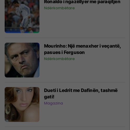
Ronaldo i ngazëllyer me paraqitjen
Ndërkombëtare
Mourinho: Një menaxher i veçantë,
pasues i Ferguson
Ndërkombëtare
Dueti i Ledrit me Dafinën, tashmë
gati!
Magazina