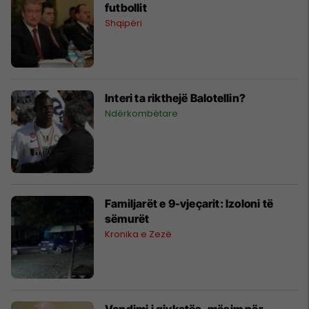
futbollit
Shqipëri
Interi ta rikthejë Balotellin?
Ndërkombëtare
Familjarët e 9-vjeçarit: Izoloni të
sëmurët
Kronika e Zezë
Vendimi i gjykatës, mësim për