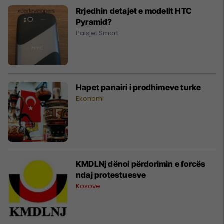
Rrjedhin detajet e modelit HTC
Pyramid?
Paisjet Smart
Hapet panairi i prodhimeve turke
Ekonomi
KMDLNj dënoi përdorimin e forcës
ndaj protestuesve
Kosovë