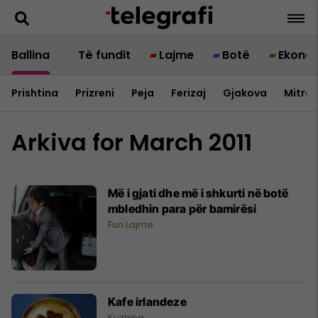
Ballina
Të fundit
Lajme
Botë
Ekono
Prishtina
Prizreni
Peja
Ferizaj
Gjakova
Mitrov
Arkiva for March 2011
Më i gjati dhe më i shkurti në botë
mbledhin para për bamirësi
Fun Lajme
Kafe irlandeze
Kuzhina