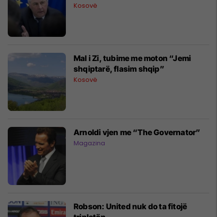
Kosovë
Mal i Zi, tubime me moton “Jemi
shqiptarë, flasim shqip”
Kosovë
Arnoldi vjen me “The Governator”
Magazina
Robson: United nuk do ta fitojë
tripletën