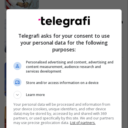
Qeveria kërkon sqarime nga Gjykata
Kushtetuese
Kosovë
Telegrafi asks for your consent to use
your personal data for the following
purposes:
Personalised advertising and content, advertising and
Ashton: Mbajtja e zgjedhjeve
content measurement, audience research and
services development
thelbësore
Shqipëri
Store and/or access information on a device
Learn more
Your personal data will be processed and information from
Shkëmbim akuzash në parlament
your device (cookies, unique identifiers, and other device
data) may be stored by, accessed by and shared with 369
Shqipëri
partners, or used specifically by this site. We and our partners
may use precise geolocation data.
List of partners.