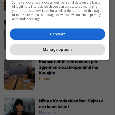
Some vendors may process your personal data on the basis
of legitimate interest, which you can object to by managing
your options below. Look for a link at the bottom of this page
or in the site menu to manage or withdraw consent in privacy
and cookie settings.
Prezenca e OSBE-së i jep KQZ-së
kompjuterë në prag të zgjedhjeve
vendore
Consent
Shqipëri
Manage options
Kosova është e interesuar për
zgjerimin e bashkëpunimit me
Kuvajtin
Ekonomi
Nëna e Karadashianëve: Vajzat e
mia kanë talent
Magazina