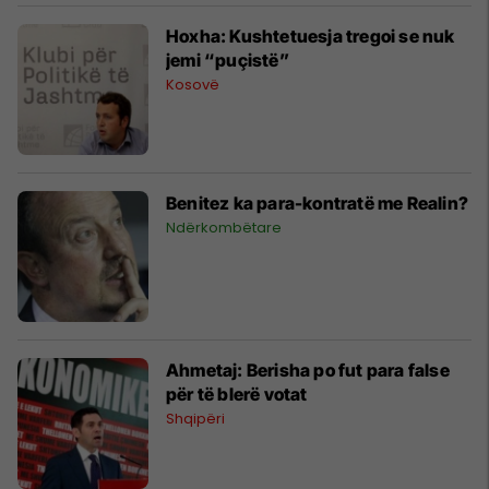
Hoxha: Kushtetuesja tregoi se nuk
jemi “puçistë”
Kosovë
Benitez ka para-kontratë me Realin?
Ndërkombëtare
Ahmetaj: Berisha po fut para false
për të blerë votat
Shqipëri