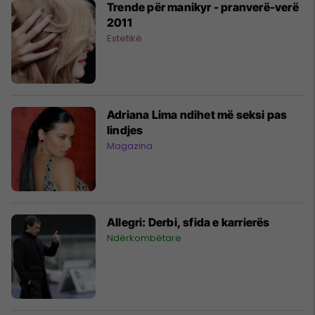
Trende për manikyr - pranverë-verë
2011
Estetikë
Adriana Lima ndihet më seksi pas
lindjes
Magazina
Allegri: Derbi, sfida e karrierës
Ndërkombëtare