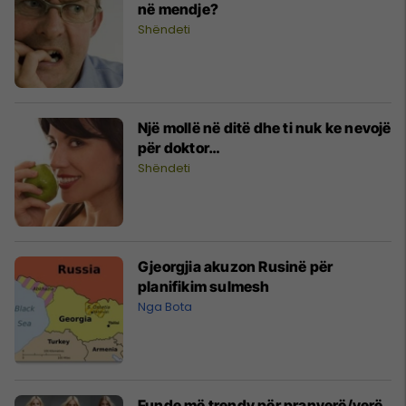
në mendje?
Shëndeti
Një mollë në ditë dhe ti nuk ke nevojë
për doktor…
Shëndeti
Gjeorgjia akuzon Rusinë për
planifikim sulmesh
Nga Bota
Funde më trendy për pranverë/verë