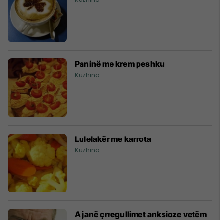
Paninë me krem peshku
Kuzhina
Lulelakër me karrota
Kuzhina
A janë çrregullimet anksioze vetëm