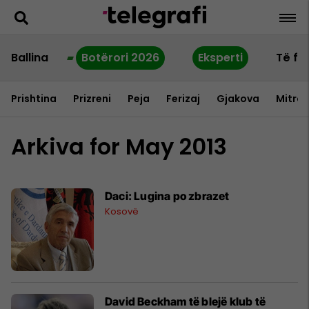
Ballina
Botërori 2026
Eksperti
Të fu
Prishtina
Prizreni
Peja
Ferizaj
Gjakova
Mitrov
Arkiva for May 2013
Daci: Lugina po zbrazet
Kosovë
David Beckham të blejë klub të