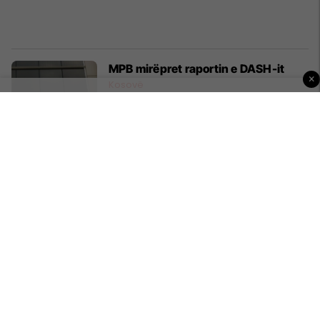
MPB mirëpret raportin e DASH-it
×
Kosovë
Boka: Stuttgarti do ta shqetësojë
Bayernin
Ndërkombëtare
Të shtunën mbahet pjesa e parë e
Provimit të Maturës
Kosovë