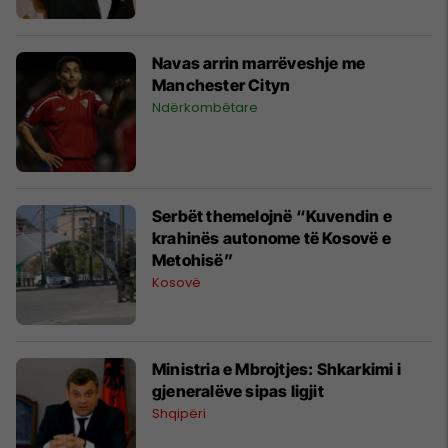
Navas arrin marrëveshje me
Manchester Cityn
Ndërkombëtare
Serbët themelojnë “Kuvendin e
krahinës autonome të Kosovë e
Metohisë”
Kosovë
Ministria e Mbrojtjes: Shkarkimi i
gjeneralëve sipas ligjit
Shqipëri