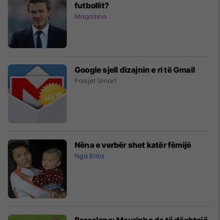
futbollit?
Magazina
Google sjell dizajnin e ri të Gmail
Paisjet Smart
Nëna e verbër shet katër fëmijë
Nga Bota
Barcelona: Mourinho do të dështojë