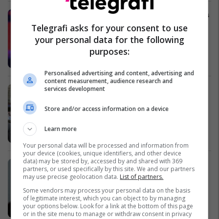
Bruno Mars performoi në Germany’s
Next Top Model (Video)
Telegrafi asks for your consent to use
Magazina
your personal data for the following
purposes:
Personalised advertising and content, advertising and
content measurement, audience research and
Rummenigge: Ky është Bayerni më i
services development
mirë në histori
Store and/or access information on a device
Ndërkombëtare
Learn more
Your personal data will be processed and information from
your device (cookies, unique identifiers, and other device
data) may be stored by, accessed by and shared with 369
Osmani: KE të dërgojë mision
partners, or used specifically by this site. We and our partners
faktmbledhës në Preshevë
may use precise geolocation data.
List of partners.
Kosovë
Some vendors may process your personal data on the basis
of legitimate interest, which you can object to by managing
your options below. Look for a link at the bottom of this page
or in the site menu to manage or withdraw consent in privacy