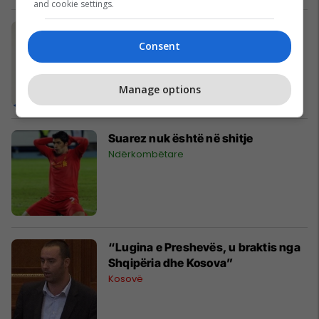
and cookie settings.
Poli shumë pranë Milanit
Ndërkombëtare
Consent
Manage options
Suarez nuk është në shitje
Ndërkombëtare
“Lugina e Preshevës, u braktis nga
Shqipëria dhe Kosova”
Kosovë