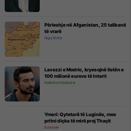
Përleshje në Afganistan, 25 talibanë
të vrarë
Nga Bota
Lavezzi e Modric, kryesojnë listën e
100 milionë eurove të Interit
Ndërkombëtare
Ymeri: Qytetarë të Luginës, mos
pritni diçka të mirë prej Thaçit
Kosovë