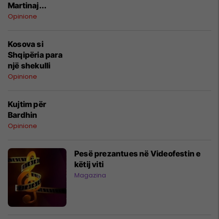
Martinaj...
Opinione
Kosova si
Shqipëria para
një shekulli
Opinione
Kujtim për
Bardhin
Opinione
Pesë prezantues në Videofestin e
këtij viti
Magazina