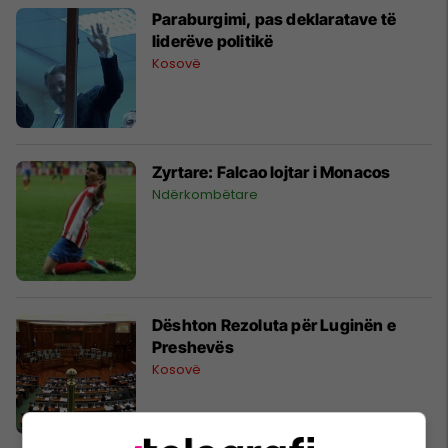
Paraburgimi, pas deklaratave të
liderëve politikë
Kosovë
Zyrtare: Falcao lojtar i Monacos
Ndërkombëtare
Dështon Rezoluta për Luginën e
Preshevës
Kosovë