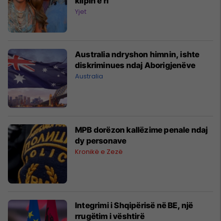
klipin e ri
Yjet
Australia ndryshon himnin, ishte
diskriminues ndaj Aborigjenëve
Australia
MPB dorëzon kallëzime penale ndaj
dy personave
Kronikë e Zezë
Integrimi i Shqipërisë në BE, një
rrugëtim i vështirë