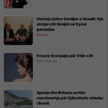
Hoxhaj viziton familjen e Veselit: Kjo
shtëpi rriti fëmijët në frymë
patriotike
Kosovë
Frizura të shpejta për Vitin e Ri
Flokë dhe stil
Spanja dhe Britania arritën
marrëveshje për Gjibraltarin shkaku
i Brexit