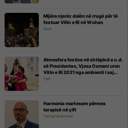
Mijëra njerëz dolën në rrugë për të
festuar Vitin e Ri në Wuhan
Azia
Atmosfera festive në shtëpinë e u.d.
së Presidentes, Vjosa Osmani uron
Vitin e Ri 2021 nga ambienti i saj
familjar
Yjet
Harmonia martesore përmes
terapisë në çift
Temat Autoriale