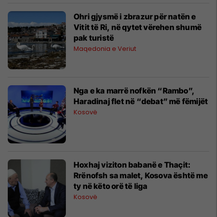
Ohri gjysmë i zbrazur për natën e
Vitit të Ri, në qytet vërehen shumë
pak turistë
Maqedonia e Veriut
Nga e ka marrë nofkën “Rambo”,
Haradinaj flet në “debat” më fëmijët
Kosovë
Hoxhaj viziton babanë e Thaçit:
Rrënofsh sa malet, Kosova është me
ty në këto orë të liga
Kosovë