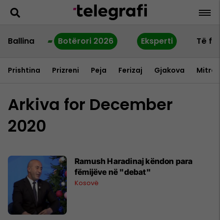
Ballina
Botërori 2026
Eksperti
Të fu
Prishtina
Prizreni
Peja
Ferizaj
Gjakova
Mitrov
Arkiva for December
2020
Ramush Haradinaj këndon para
fëmijëve në "debat"
Kosovë