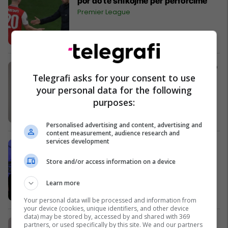
por do të shikojmë për përforcime
Premier League
Valbon Krasniqi uron që emri COVID
Telegrafi asks for your consent to use
të harrohet sa më shpejt
your personal data for the following
Kosovë
purposes:
Personalised advertising and content, advertising and
content measurement, audience research and
services development
Haxhiu: Gjithmonë kam dashur të
bëhem prokurore, edhe si fëmijë
Store and/or access information on a device
besoja se ata që gabojnë duhet të
dënohen
Kosovë
Learn more
Your personal data will be processed and information from
your device (cookies, unique identifiers, and other device
data) may be stored by, accessed by and shared with 369
Tayna thotë se viti 2020 i dha
partners, or used specifically by this site. We and our partners