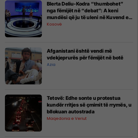
Blerta Deliu-Kodra “thumbohet”
nga fëmijët në “debat”: A keni
mundësi që ju të uleni në Kuvend e
të diskutoni si njerëz të mirë?!
Kosovë
Afganistani është vendi më
vdekjeprurës për fëmijët në botë
Azia
Tetovë: Edhe sonte u protestua
kundër rritjes së çmimit të rrymës, u
bllokuan autostrada
Maqedonia e Veriut