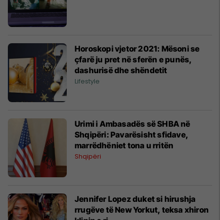
Horoskopi vjetor 2021: Mësoni se
çfarë ju pret në sferën e punës,
dashurisë dhe shëndetit
Lifestyle
Urimi i Ambasadës së SHBA në
Shqipëri: Pavarësisht sfidave,
marrëdhëniet tona u rritën
Shqipëri
Jennifer Lopez duket si hirushja
rrugëve të New Yorkut, teksa xhiron