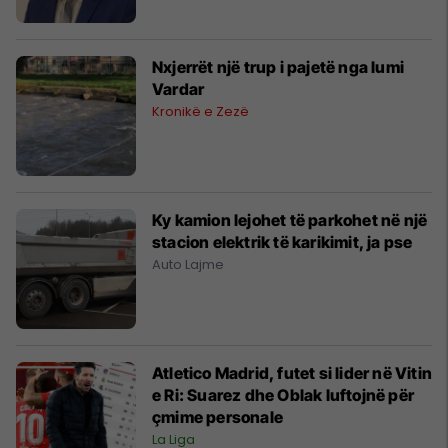
Nxjerrët një trup i pajetë nga lumi
Vardar
Kronikë e Zezë
Ky kamion lejohet të parkohet në një
stacion elektrik të karikimit, ja pse
Auto Lajme
Atletico Madrid, futet si lider në Vitin
e Ri: Suarez dhe Oblak luftojnë për
çmime personale
La Liga