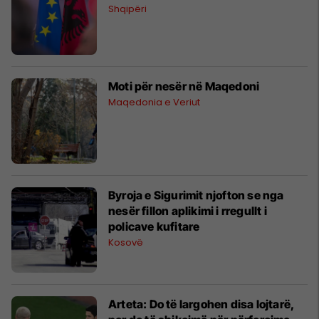
Shqipëri
Moti për nesër në Maqedoni
Maqedonia e Veriut
Byroja e Sigurimit njofton se nga
nesër fillon aplikimi i rregullt i
policave kufitare
Kosovë
Arteta: Do të largohen disa lojtarë,