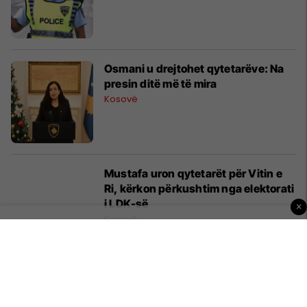
​Osmani u drejtohet qytetarëve: Na
presin ditë më të mira
Kosovë
Mustafa uron qytetarët për Vitin e
Ri, kërkon përkushtim nga elektorati
i LDK-së
×
Kosovë
Al Trade Center me fondacionin
“Linda”, ndihmon Klinikën