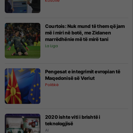
Kosovë
Courtois: Nuk mund të them që jam
më i miri në botë, me Zidanen
marrëdhënie më të mirë tani
La Liga
Pengesat e integrimit evropian të
Maqedonisë së Veriut
Politikë
2020 ishte viti i brishtë i
teknologjisë
AI