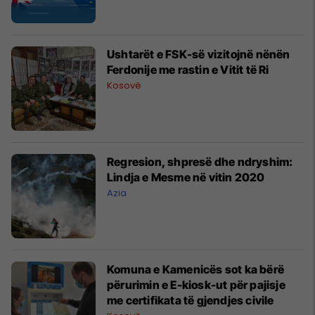
Ushtarët e FSK-së vizitojnë nënën
Ferdonije me rastin e Vitit të Ri
Kosovë
Regresion, shpresë dhe ndryshim:
Lindja e Mesme në vitin 2020
Azia
Komuna e Kamenicës sot ka bërë
përurimin e E-kiosk-ut për pajisje
me certifikata të gjendjes civile