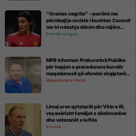
“Gracias negrito” – postimi me
përmbajtje raciste i kushton Cavanit
me tri ndeshje dënim dhe mijëra
euro
Premier League
MPB informon Prokurorinë Publike
për hapjen e procedurave kundër
maqedonasit që ofendoi shqiptarët
në Manastir
Maqedonia e Veriut
​Limaj uron qytetarët për Vitin e Ri,
veçanërisht familjet e dëshmorëve
dhe veteranët e luftës
Kosovë