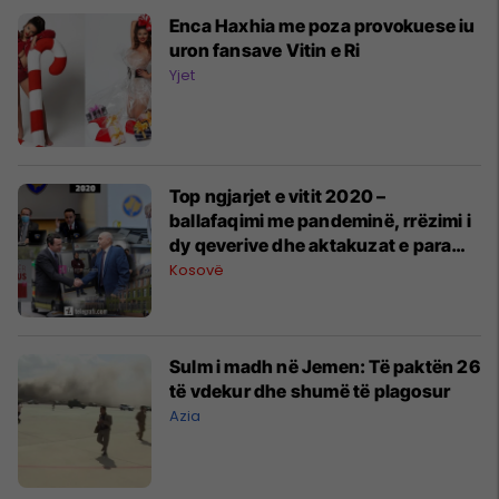
Enca Haxhia me poza provokuese iu
uron fansave Vitin e Ri
Yjet
Top ngjarjet e vitit 2020 –
ballafaqimi me pandeminë, rrëzimi i
dy qeverive dhe aktakuzat e para
nga Specialja
Kosovë
Sulm i madh në Jemen: Të paktën 26
të vdekur dhe shumë të plagosur
Azia