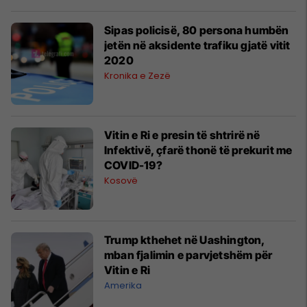
Sipas policisë, 80 persona humbën
jetën në aksidente trafiku gjatë vitit
2020
Kronika e Zezë
Vitin e Ri e presin të shtrirë në
Infektivë, çfarë thonë të prekurit me
COVID-19?
Kosovë
Trump kthehet në Uashington,
mban fjalimin e parvjetshëm për
Vitin e Ri
Amerika