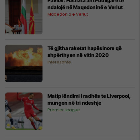
Pavlov: Fushata anti-bullgare të
ndalojë në Maqedoninë e Veriut
Maqedonia e Veriut
Të gjitha raketat hapësinore që
shpërthyen në vitin 2020
Interesante
Matip lëndimi i radhës te Liverpool,
mungon në tri ndeshje
Premier League