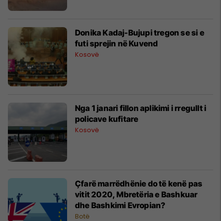
Donika Kadaj-Bujupi tregon se si e
futi sprejin në Kuvend
Kosovë
Nga 1 janari fillon aplikimi i rregullt i
policave kufitare
Kosovë
Çfarë marrëdhënie do të kenë pas
vitit 2020, Mbretëria e Bashkuar
dhe Bashkimi Evropian?
Botë