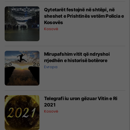
Qytetarët festojnë në shtëpi, në
sheshet e Prishtinës vetëm Policia e
Kosovës
Kosovë
Mirupafshim vitit që ndryshoi
rrjedhën e historisë botërore
Evropa
Telegrafi iu uron gëzuar Vitin e Ri
2021
Kosovë