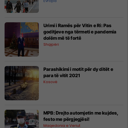
Evropa
​Urimi i Ramës për Vitin e Ri: Pas
goditjeve nga tërmeti e pandemia
dolëm më të fortë
Shqipëri
Parashikimi i motit për dy ditët e
para të vitit 2021
Kosovë
MPB: Drejto automjetin me kujdes,
festo me përgjegjësi!
Maqedonia e Veriut