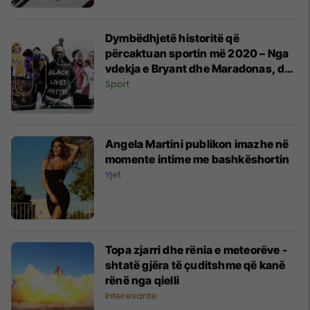
Dymbëdhjetë historitë që
përcaktuan sportin më 2020 – Nga
vdekja e Bryant dhe Maradonas, deri
tek ndalimi i sportit dhe shpallja e
Sport
Liverpoolit kampion
Angela Martini publikon imazhe në
momente intime me bashkëshortin
Yjet
Topa zjarri dhe rënia e meteorëve -
shtatë gjëra të çuditshme që kanë
rënë nga qielli
Interesante