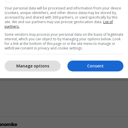
Your personal data will be processed and information from your device
(cookies, unique identifiers, and other device data) may be stored by,
ë për United
accessed by and shared with 369 partners, or used specifically by this
site. We and our partners may use precise geolocation data.
List of
partners.
Some vendors may process your personal data on the basis of legitimate
interest, which you can object to by managing your options below. Look
for a link at the bottom of this page or in the site menu to manage or
withdraw consent in privacy and cookie settings.
Manage options
Consent
ekonomike