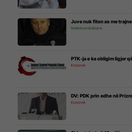
Juve nuk fiton as me trajner
Ndërkombëtare
PTK-ja e ka obligim ligjor q
Kosovë
DV: PDK prin edhe në Prizr
Kosovë