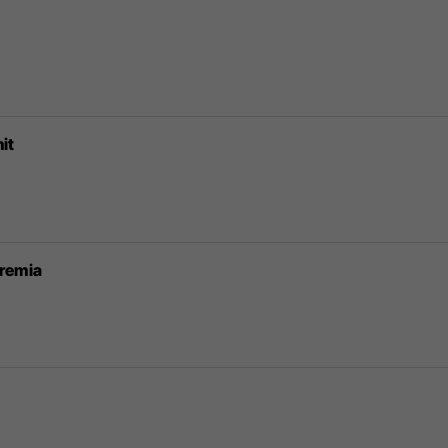
it
aremia