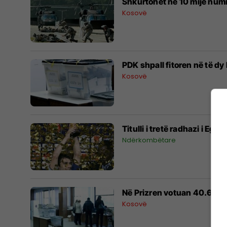
Shkurtohet në 10 mijë numri
Kosovë
PDK shpall fitoren në të d
Kosovë
Titulli i tretë radhazi i Egjipt
Ndërkombëtare
Në Prizren votuan 40.62 %,
Kosovë