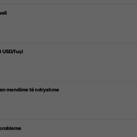
well
3 USD/fuçi
jepen mendime të ndryshme
 probleme