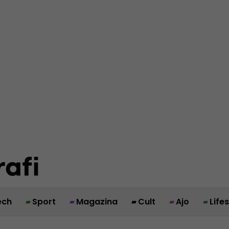
ech
Sport
Magazina
Cult
Ajo
Life