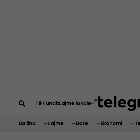
Të Fundit
Lajme lokale
Ballina
Lajme
Botë
Ekonomi
T