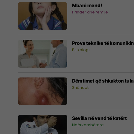
Mbani mend!
Prindër dhe fëmijë
Prova teknike të komunikim
Psikologji
Dëmtimet që shkakton tul
Shëndeti
Sevilla në vend të katërt
Ndërkombëtare