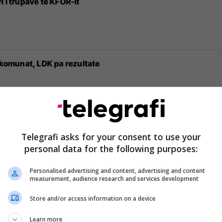
 i trupave të KFOR-it
y komunat, LDK pa rezultate
it
Telegrafi asks for your consent to use your
personal data for the following purposes:
Personalised advertising and content, advertising and content
measurement, audience research and services development
 në Lipjan 57.08 %
Store and/or access information on a device
Learn more