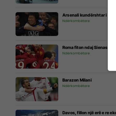
Arsenali kundërshtar i leht
Ndërkombëtare
Roma fiton ndaj Sienas
Ndërkombëtare
Barazon Milani
Ndërkombëtare
Davos, fillon një erë e re 