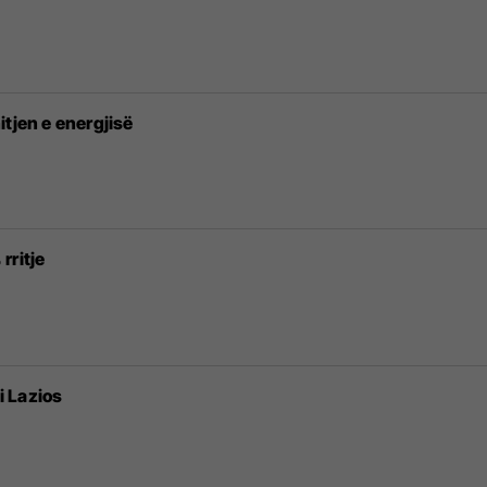
tjen e energjisë
rritje
 i Lazios