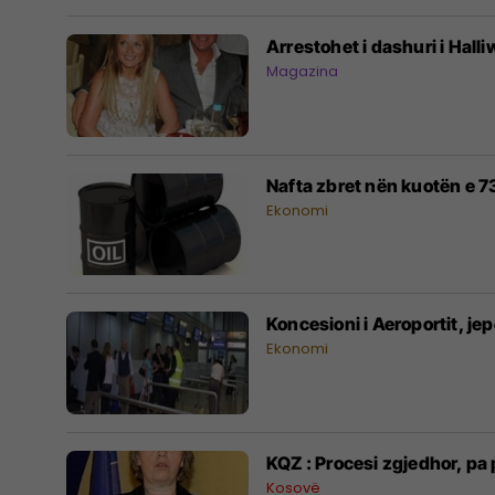
Arrestohet i dashuri i Halli
Magazina
Nafta zbret nën kuotën e 7
Ekonomi
Koncesioni i Aeroportit, 
Ekonomi
KQZ : Procesi zgjedhor, pa
Kosovë