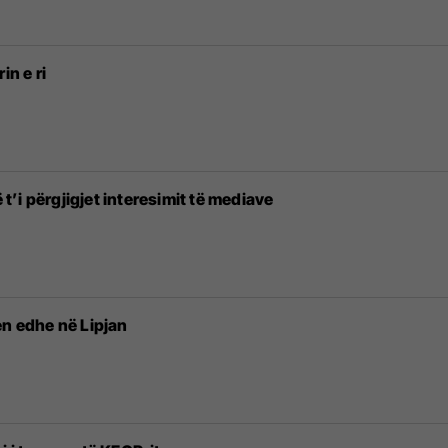
in e ri
ë t’i përgjigjet interesimit të mediave
en edhe në Lipjan