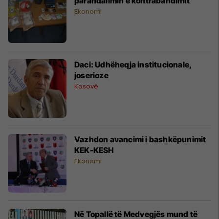
parandalimin e kontrabandimit
Ekonomi
Daci: Udhëheqja institucionale,
joserioze
Kosovë
Vazhdon avancimi i bashkëpunimit
KEK-KESH
Ekonomi
Në Topallë të Medvegjës mund të