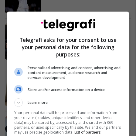
Hetimi i korrupsionit, ky është
vetëm fillimi
Telegrafi asks for your consent to use
Kosovë
your personal data for the following
purposes:
Personalised advertising and content, advertising and
content measurement, audience research and
Kriza në lidhje fillon pas vetëm
services development
shtatë muajsh
Lifestyle
Store and/or access information on a device
Learn more
Your personal data will be processed and information from
your device (cookies, unique identifiers, and other device
White dëshiron të realizojë album
data) may be stored by, accessed by and shared with 369
me Jay-Z
partners, or used specifically by this site. We and our partners
may use precise geolocation data.
List of partners.
Magazina