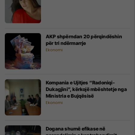
AKP shpërndan 20 përqindëshin
për tri ndërmarrje
Ekonomi
Kompania e Ujitjes “Radoniqi-
Dukagjini”, kërkojë mbështetje nga
Ministria e Bujqësisë
Ekonomi
Dogana shumë efikase në