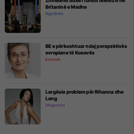
Zhvillohet dueli i fundit televiziv në
Britaninë e Madhe
Nga Bota
BE e përkushtuar ndaj perspektivës
evropiane të Kosovës
Kosovë
Largësia problem për Rihanna dhe
Long
Magazina