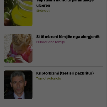
ulcerën
Shëndeti
Si të mbroni fëmijën nga alergjenët
Prindër dhe fëmijë
Kriptorkizmi (testisi i pazbritur)
Temat Autoriale