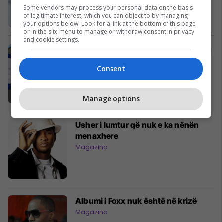
Some vendors may process your personal data on the basis
of legitimate interest, which you can object to by managing
your options below. Look for a link at the bottom of this page
or in the site menu to manage or withdraw consent in privacy
and cookie settings.
Policia, do të dënohen ata që ndezin
zjarre
Consent
Kosovë
Manage options
Usher i lumtur që nuk e ka nënën
menaxhere
Magazina
Albumi i Foxx nuk është në krizë
Magazina