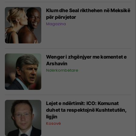
Klum dhe Seal rikthehen në Meksikë
për përvjetor
Magazina
Wenger i zhgënjyer me komentet e
Arshavin
Ndërkombëtare
Lejet e ndërtimit: ICO: Komunat
duhet ta respektojnë Kushtetutën,
ligjin
Kosovë