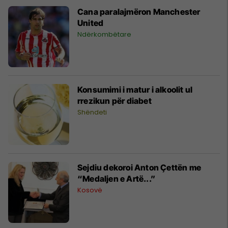
Cana paralajmëron Manchester
United
Ndërkombëtare
Konsumimi i matur i alkoolit ul
rrezikun për diabet
Shëndeti
Sejdiu dekoroi Anton Çettën me
“Medaljen e Artë...”
Kosovë