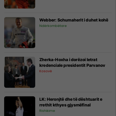
Webber: Schumaherit i duhet kohë
Ndërkombëtare
Zherka-Hoxha i dorëzoi letrat
kredenciale presidentit Parvanov
Kosovë
LK: Heronjtë dhe të dështuarit e
rrethit kthyes gjysmëfinal
Rishikime