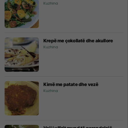
Kuzhina
Krepë me çokollatë dhe akullore
Kuzhina
Kimë me patate dhe vezë
Kuzhina
Vaji i ullirit mund të parandalojë