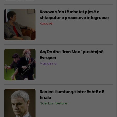
Kosova s’do të mbetet pjesë e
shkëputur e proceseve integruese
Kosovë
Ac/Dc dhe ‘Iron Man’ pushtojnë
Evropën
Magazina
Ranieri i lumtur që Inter është në
finale
Ndërkombëtare