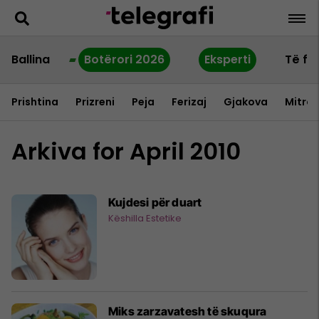
Ballina
Botërori 2026
Eksperti
Të fu
Prishtina
Prizreni
Peja
Ferizaj
Gjakova
Mitrov
Arkiva for April 2010
Kujdesi për duart
Këshilla Estetike
Miks zarzavatesh të skuqura