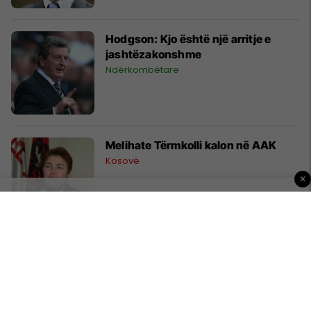
Hodgson: Kjo është një arritje e
jashtëzakonshme
Ndërkombëtare
Melihate Tërmkolli kalon në AAK
Kosovë
×
Hilton është ‘shumë e afërt’ me
Shaw
Magazina