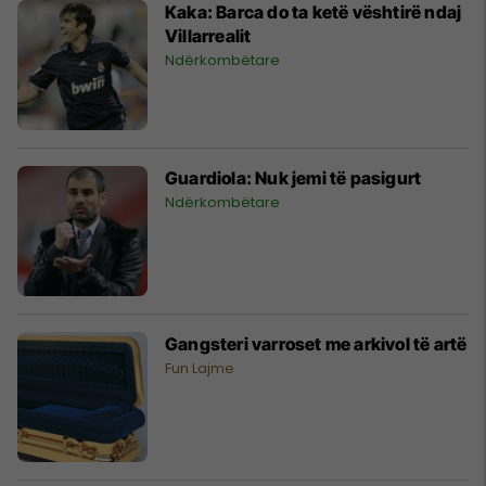
Kaka: Barca do ta ketë vështirë ndaj
Villarrealit
Ndërkombëtare
Guardiola: Nuk jemi të pasigurt
Ndërkombëtare
Gangsteri varroset me arkivol të artë
Fun Lajme