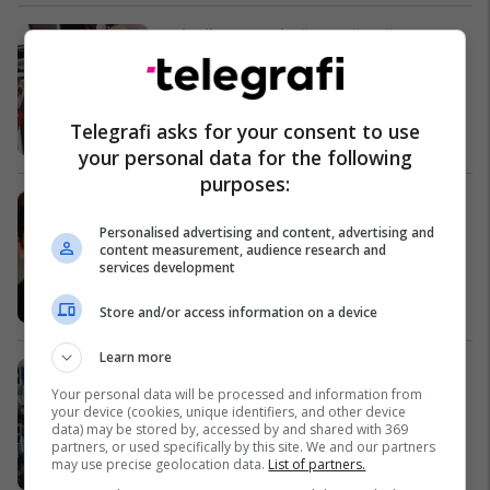
Mihrija paralajmëron këngën e re
Magazina
Telegrafi asks for your consent to use
your personal data for the following
purposes:
Marko Gjuriq bëhet qytetar nderi i
Zveçanit
Personalised advertising and content, advertising and
content measurement, audience research and
Kosovë
services development
Store and/or access information on a device
Learn more
Haradinaj: Populli nuk duron më,
zgjedhjet janë zgjidhje (Video)
Your personal data will be processed and information from
your device (cookies, unique identifiers, and other device
Kosovë
data) may be stored by, accessed by and shared with 369
partners, or used specifically by this site. We and our partners
may use precise geolocation data.
List of partners.