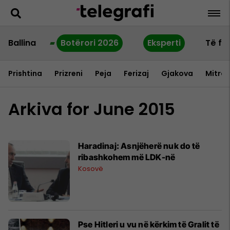
Ballina
Botërori 2026
Eksperti
Të fu
Prishtina
Prizreni
Peja
Ferizaj
Gjakova
Mitrov
Arkiva for June 2015
Haradinaj: Asnjëherë nuk do të
ribashkohem më LDK-në
Kosovë
Pse Hitleri u vu në kërkim të Gralit të