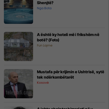
Shenjtë?
Nga Bota
A është ky hoteli më i frikshëm në
botë? (Foto)
Fun Lajme
Mustafa për krijimin e Ushtrisë, sytë
tek ndërkombëtarët
Kosovë
A ishte shqiptar himarioti që u