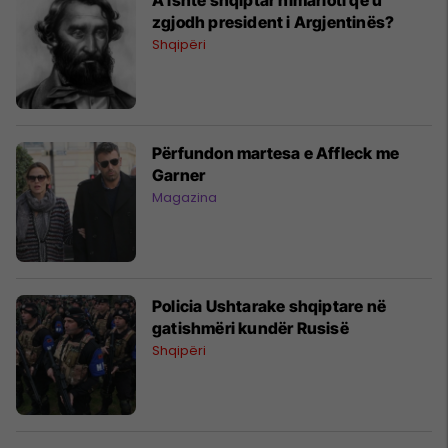
zgjodh president i Argjentinës?
Shqipëri
Përfundon martesa e Affleck me
Garner
Magazina
Policia Ushtarake shqiptare në
gatishmëri kundër Rusisë
Shqipëri