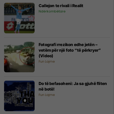
Callejon te rivali i Realit
Ndërkombëtare
Fotografi rrezikon edhe jetën –
vetëm për një foto “të përkryer”
(Video)
Fun Lajme
Do të befasoheni: Ja sa gjuhë fliten
në botë!
Fun Lajme