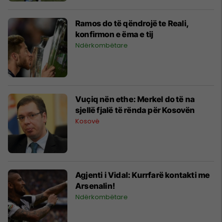
Ramos do të qëndrojë te Reali,
konfirmon e ëma e tij
Ndërkombëtare
Vuçiq nën ethe: Merkel do të na
sjellë fjalë të rënda për Kosovën
Kosovë
Agjenti i Vidal: Kurrfarë kontakti me
Arsenalin!
Ndërkombëtare