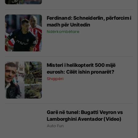
Ferdinand: Schneiderlin, përforcim i
madh për Unitedin
Ndërkombëtare
Misteri i helikopterit 500 mijë
eurosh: Cilët ishin pronarët?
Shqipëri
Garë në tunel: Bugatti Veyron vs
Lamborghini Aventador (Video)
Auto Fun