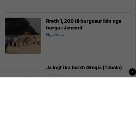
Rreth 1,200 të burgosur ikin nga
burgu i Jemenit
Nga Bota
Ja kujt i ka borxh Greqia (Tabela)
×
Të Tjera
Agjenti: Arda nuk i ka kaluar testet
mjekësore te Unitedi
Ndërkombëtare