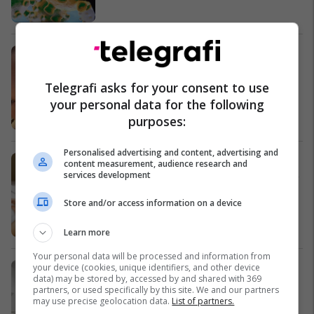
Dua Lipa thotë se është ndjerë e
bulluar në rrjetet sociale, pasi
komentet negative e bënin të
Telegrafi asks for your consent to use
ndjehej e pavlerë
Yjet
your personal data for the following
purposes:
Personalised advertising and content, advertising and
Teknika japoneze e gjumit është
content measurement, audience research and
services development
shpëtim për kurrizin: Ky pozicion do
të shërojë çdo dhembje të shpinës!
Store and/or access information on a device
Shëndeti
Learn more
Your personal data will be processed and information from
Komisioni për çmime vendosi për
your device (cookies, unique identifiers, and other device
data) may be stored by, accessed by and shared with 369
rishqyrtimin e kërkesave për çmime
partners, or used specifically by this site. We and our partners
të barnave
may use precise geolocation data.
List of partners.