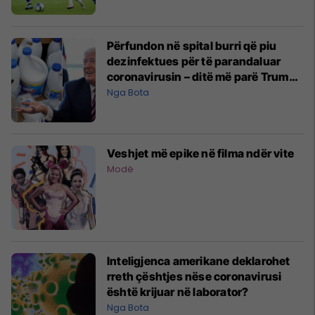
Përfundon në spital burri që piu
dezinfektues për të parandaluar
coronavirusin – ditë më parë Trump
e sugjeroi si trajtim të mundshëm
Nga Bota
Veshjet më epike në filma ndër vite
Modë
Inteligjenca amerikane deklarohet
rreth çështjes nëse coronavirusi
është krijuar në laborator?
Nga Bota