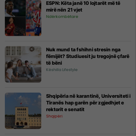
ESPN: Këta janë 10 lojtarët më të
mirë nën 21 vjet
Ndërkombëtare
Nuk mund ta fshihni stresin nga
fëmijët? Studiuesit ju tregojnë çfarë
të bëni
Këshilla Lifestyle
Shqipëria në karantinë, Universiteti i
Tiranës hap garën për zgjedhjet e
rektorit e senatit
Shqipëri