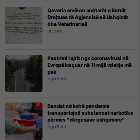
Qeveria emëron anëtarët e Bordit
Drejtues të Agjencisë së Ushqimit
dhe Veterinarisë
Bujqësi
Pastrimi i ajrit nga coronavirusi në
Evropë ka çuar në 11 mijë vdekje më
pak
Nga Bota
Bandat në kohë pandemie
transportojnë substancat narkotike
përmes "dërgesave ushqimore"
Nga Bota