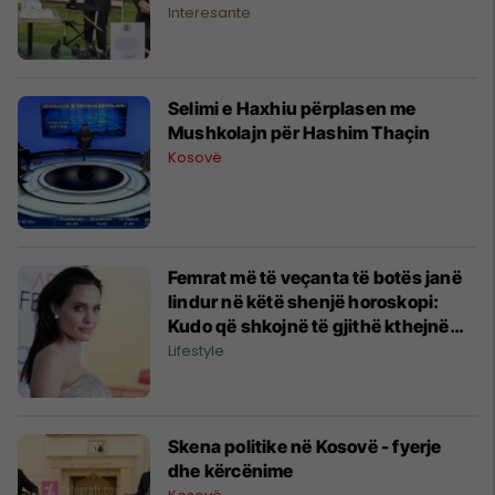
100-vjetorin zbuloi se janë bërë mbi
Interesante
30 milionë
Selimi e Haxhiu përplasen me
Mushkolajn për Hashim Thaçin
Kosovë
Femrat më të veçanta të botës janë
lindur në këtë shenjë horoskopi:
Kudo që shkojnë të gjithë kthejnë
shikimin tek ato!
Lifestyle
Skena politike në Kosovë - fyerje
dhe kërcënime