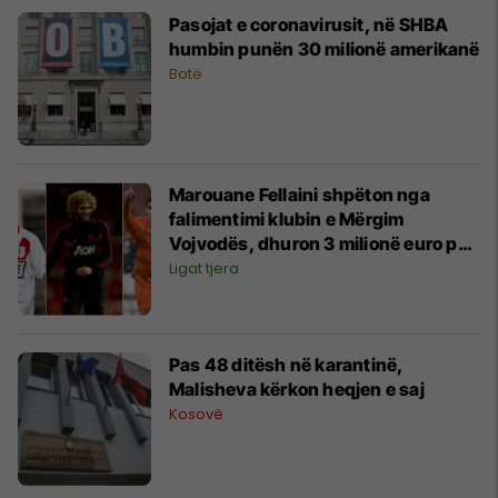
Pasojat e coronavirusit, në SHBA
humbin punën 30 milionë amerikanë
Botë
Marouane Fellaini shpëton nga
falimentimi klubin e Mërgim
Vojvodës, dhuron 3 milionë euro për
Standard Liegen që ka shumë
Ligat tjera
probleme
Pas 48 ditësh në karantinë,
Malisheva kërkon heqjen e saj
Kosovë