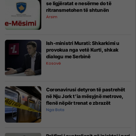
se ligjëratat e nesërme do të
ritransmetohen të shtunën
Arsim
Ish-ministri Murati: Shkarkimi u
provokua nga vetë Kurti, shkak
dialogu me Serbinë
Kosovë
Coronavirusi detyron të pastrehët
në Nju Jork t’ia mësyjnë metrove,
flenë nëpër trenat e zbrazët
Nga Bota
Rrëfimi i australianit që injektoi i pari