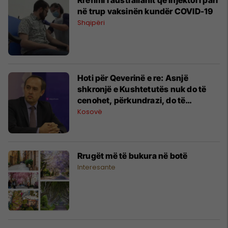
në trup vaksinën kundër COVID-19
Shqipëri
Hoti për Qeverinë e re: Asnjë
shkronjë e Kushtetutës nuk do të
cenohet, përkundrazi, do të
respektohet e lartësohet
Kosovë
Rrugët më të bukura në botë
Interesante