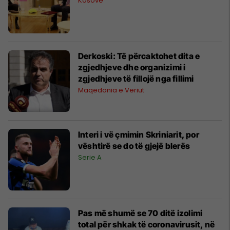
Kosovë
Derkoski: Të përcaktohet dita e
zgjedhjeve dhe organizimi i
zgjedhjeve të fillojë nga fillimi
Maqedonia e Veriut
Interi i vë çmimin Skriniarit, por
vështirë se do të gjejë blerës
Serie A
Pas më shumë se 70 ditë izolimi
total për shkak të coronavirusit, në