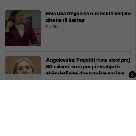
Ema Uka tregon se nuk është beqare
dhe ka të dashur
Po Flitet
Angelovska: Projekt i ri me vlerë prej
90 milionë euro për përkrahje të
shëndetësisë dhe punëve sociale
×
Maqedonia e Veriut
Twitter rrit numrin e përdoruesve,
por me më pak të hyra nga reklamat
AI