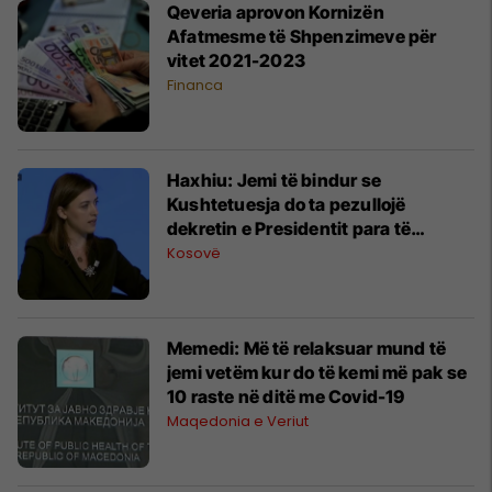
Qeveria aprovon Kornizën
Afatmesme të Shpenzimeve për
vitet 2021-2023
Financa
Haxhiu: Jemi të bindur se
Kushtetuesja do ta pezullojë
dekretin e Presidentit para të
shtunës
Kosovë
Memedi: Më të relaksuar mund të
jemi vetëm kur do të kemi më pak se
10 raste në ditë me Covid-19
Maqedonia e Veriut