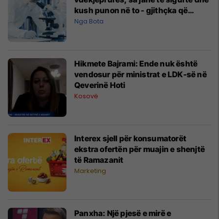
kush punon në to - gjithçka që
duhet të dini për laboratorët S4
Nga Bota
Hikmete Bajrami: Ende nuk është
vendosur për ministrat e LDK-së në
Qeverinë Hoti
Kosovë
Interex sjell për konsumatorët
ekstra ofertën për muajin e shenjtë
të Ramazanit
Marketing
Panxha: Një pjesë e mirë e