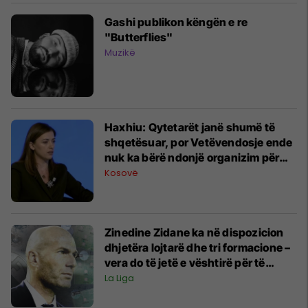
Gashi publikon këngën e re
"Butterflies"
Muzikë
Haxhiu: Qytetarët janë shumë të
shqetësuar, por Vetëvendosje ende
nuk ka bërë ndonjë organizim për
protesta
Kosovë
Zinedine Zidane ka në dispozicion
dhjetëra lojtarë dhe tri formacione –
vera do të jetë e vështirë për të
zgjedhur te Real Madridi
La Liga