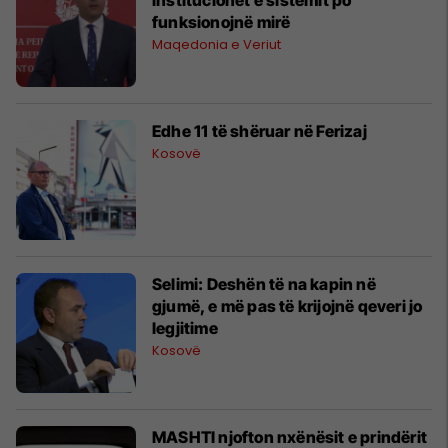
funksionojnë mirë
Maqedonia e Veriut
Edhe 11 të shëruar në Ferizaj
Kosovë
Selimi: Deshën të na kapin në
gjumë, e më pas të krijojnë qeveri jo
legjitime
Kosovë
MASHTI njofton nxënësit e prindërit