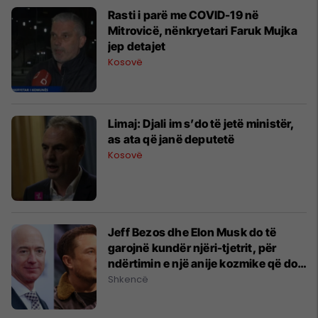
Rasti i parë me COVID-19 në
Mitrovicë, nënkryetari Faruk Mujka
jep detajet
Kosovë
Limaj: Djali im s’do të jetë ministër,
as ata që janë deputetë
Kosovë
Jeff Bezos dhe Elon Musk do të
garojnë kundër njëri-tjetrit, për
ndërtimin e një anije kozmike që do
të përdoret për misionin e ardhshëm
Shkencë
në Hënë në vitin 2024