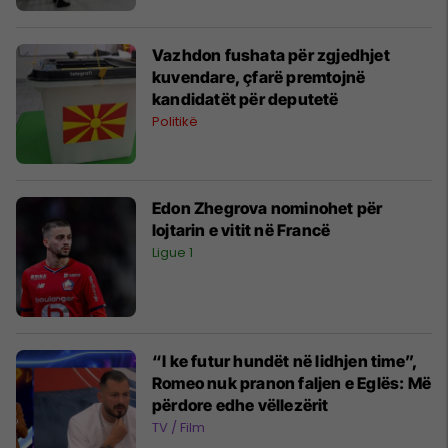
Vazhdon fushata për zgjedhjet
kuvendare, çfarë premtojnë
kandidatët për deputetë
Politikë
Edon Zhegrova nominohet për
lojtarin e vitit në Francë
Ligue 1
“I ke futur hundët në lidhjen time”,
Romeo nuk pranon faljen e Eglës: Më
përdore edhe vëllezërit
TV / Film