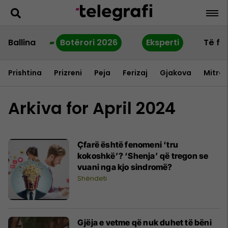
Ballina
Botërori 2026
Eksperti
Të fu
Prishtina
Prizreni
Peja
Ferizaj
Gjakova
Mitrov
Arkiva for April 2024
Çfarë është fenomeni ‘tru
kokoshkë’? ‘Shenja’ që tregon se
vuani nga kjo sindromë?
Shëndeti
Gjëja e vetme që nuk duhet të bëni