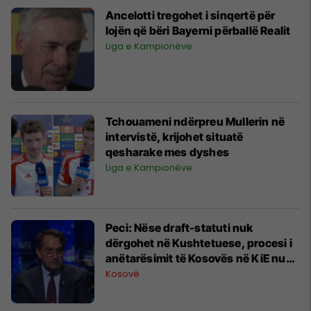
Ancelotti tregohet i sinqertë për
lojën që bëri Bayerni përballë Realit
Liga e Kampionëve
Tchouameni ndërpreu Mullerin në
intervistë, krijohet situatë
qesharake mes dyshes
Liga e Kampionëve
Peci: Nëse draft-statuti nuk
dërgohet në Kushtetuese, procesi i
anëtarësimit të Kosovës në KiE nuk
do të hyjë as në rend të ditës
Kosovë