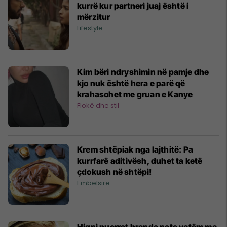
kurrë kur partneri juaj është i
mërzitur
Lifestyle
Kim bëri ndryshimin në pamje dhe
kjo nuk është hera e parë që
krahasohet me gruan e Kanye
Flokë dhe stil
Krem shtëpiak nga lajthitë: Pa
kurrfarë aditivësh, duhet ta ketë
çdokush në shtëpi!
Ëmbëlsirë
Hiqni puçrrat brenda nate vetëm me