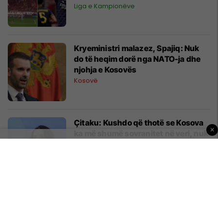
Liga e Kampionëve
Kryeministri malazez, Spajiq: Nuk
do të heqim dorë nga NATO-ja dhe
njohja e Kosovës
Kosovë
Çitaku: Kushdo që thotë se Kosova
×
ka më shumë sovranitet në veri, nuk
e ka idenë çka po ndodh atje
Kosovë
Pasojat e tornadove në SHBA,
kamioni rrokulliset nga erërat e forta