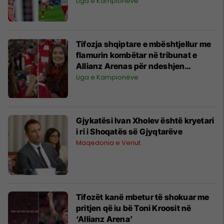
Liga e Kampionëve
Tifozja shqiptare e mbështjellur me
flamurin kombëtar në tribunat e
Allianz Arenas për ndeshjen
Bayern-Real
Liga e Kampionëve
Gjykatësi Ivan Xholev është kryetari
i ri i Shoqatës së Gjyqtarëve
Maqedonia e Veriut
Tifozët kanë mbetur të shokuar me
pritjen që iu bë Toni Kroosit në
‘Allianz Arena’