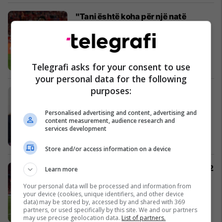
"Tani është koha për një natë
magjike në Bernabeu”, Vinicius
paralajmëron ashpër Bayernin
Liga e Kampionëve
Telegrafi asks for your consent to use
your personal data for the following
purposes:
Çitaku: Memli Krasniqi ka pasur
kontakte me Vetëvendosjen për ta
Personalised advertising and content, advertising and
shpërndarë Kuvendin
content measurement, audience research and
Kosovë
services development
Store and/or access information on a device
Notat e lojtarëve, Bayern Munich 2-2
Learn more
Real Madrid: Shkëlqejnë Kroos dhe
Your personal data will be processed and information from
Kane
your device (cookies, unique identifiers, and other device
Liga e Kampionëve
data) may be stored by, accessed by and shared with 369
partners, or used specifically by this site. We and our partners
may use precise geolocation data.
List of partners.