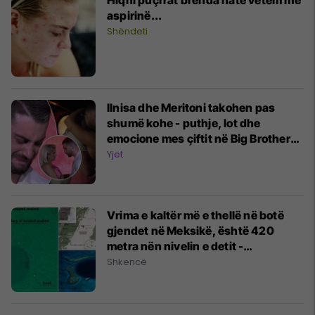
aspirinë...
Shëndeti
Ilnisa dhe Meritoni takohen pas
shumë kohe - puthje, lot dhe
emocione mes çiftit në Big Brother
VIP Albania
Yjet
Vrima e kaltër më e thellë në botë
gjendet në Meksikë, është 420
metra nën nivelin e detit -
shkencëtarët nuk kanë arritur ende
Shkencë
në fund të saj