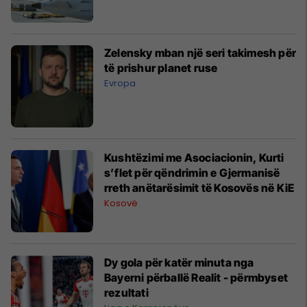
Zelensky mban një seri takimesh për
të prishur planet ruse
Evropa
Kushtëzimi me Asociacionin, Kurti
s’flet për qëndrimin e Gjermanisë
rreth anëtarësimit të Kosovës në KiE
Kosovë
Dy gola për katër minuta nga
Bayerni përballë Realit - përmbyset
rezultati