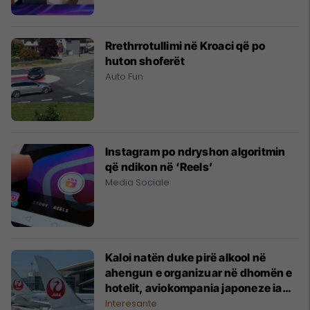
Rrethrrotullimi në Kroaci që po
huton shoferët
Auto Fun
Instagram po ndryshon algoritmin
që ndikon në ‘Reels’
Media Sociale
Kaloi natën duke pirë alkool në
ahengun e organizuar në dhomën e
hotelit, aviokompania japoneze ia
ndalon fluturimin pilotit
Interesante