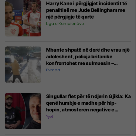
Harry Kane i përgjigjet incidentit të
penalltisë me Jude Bellingham me
një përgjigje të qartë
Liga e Kampionëve
Mbante shpatë në dorë dhe vrau një
adoleshent, policja britanike
konfrontohet me sulmuesin –
kolegët e saj e godasin me
Evropa
elektroshok dhe e prangosin
Singullar flet për të ndjerin Gjikla: Ka
qenë humbje e madhe për hip-
hopin, atmosferën negative e
shndërronte në pozitivitet
Yjet