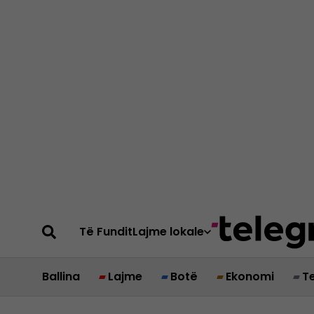
Të Fundit
Lajme lokale
Ballina
Lajme
Botë
Ekonomi
T