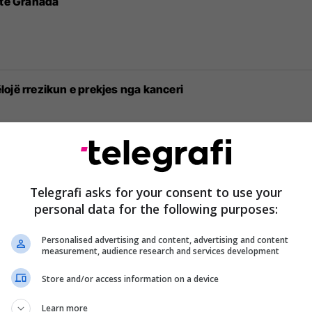
 te Granada
ojë rrezikun e prekjes nga kanceri
 tij duke kërcyer, Getinjo: Me profesion është mësimdhënës, 
Telegrafi asks for your consent to use your
personal data for the following purposes:
Personalised advertising and content, advertising and content
measurement, audience research and services development
t fund drejtësisë selektive dhe moszbatimit të ligjeve
Store and/or access information on a device
Learn more