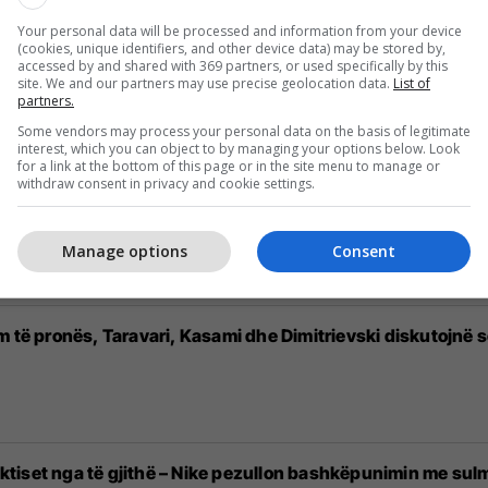
Your personal data will be processed and information from your device
(cookies, unique identifiers, and other device data) may be stored by,
it te Rangers: Kam pasur shumë oferta
accessed by and shared with 369 partners, or used specifically by this
site. We and our partners may use precise geolocation data.
List of
partners.
Some vendors may process your personal data on the basis of legitimate
interest, which you can object to by managing your options below. Look
for a link at the bottom of this page or in the site menu to manage or
withdraw consent in privacy and cookie settings.
eshje pa trajtimin e çështjes shqiptare në Luginë
Manage options
Consent
 të pronës, Taravari, Kasami dhe Dimitrievski diskutojnë se
iset nga të gjithë – Nike pezullon bashkëpunimin me sulm