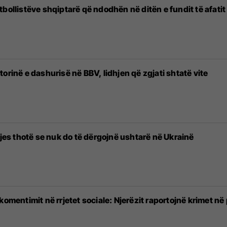
bollistëve shqiptarë që ndodhën në ditën e fundit të afatit
orinë e dashurisë në BBV, lidhjen që zgjati shtatë vite
tjes thotë se nuk do të dërgojnë ushtarë në Ukrainë
komentimit në rrjetet sociale: Njerëzit raportojnë krimet në 