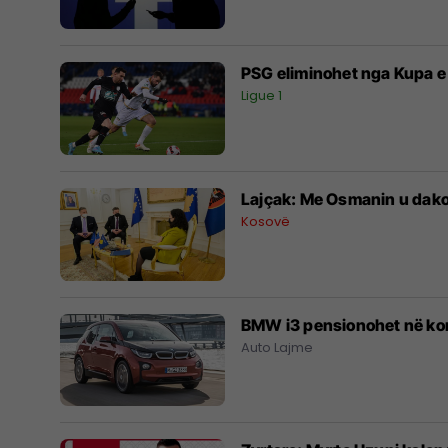
PSG eliminohet nga Kupa e 
Ligue 1
​Lajçak: Me Osmanin u dako
Kosovë
BMW i3 pensionohet në kor
Auto Lajme