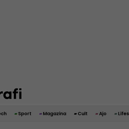
ech
Sport
Magazina
Cult
Ajo
Life