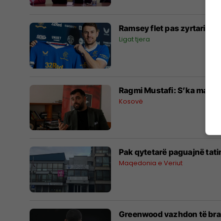
Ramsey flet pas zyrtarizim
Ligat tjera
Ragmi Mustafi: S’ka marrëv
Kosovë
Pak qytetarë paguajnë tatim
Maqedonia e Veriut
Greenwood vazhdon të brakt