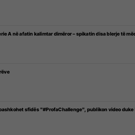
rie A në afatin kalimtar dimëror – spikatin disa blerje të m
rëve
i bashkohet sfidës "#ProfaChallenge", publikon video duke k