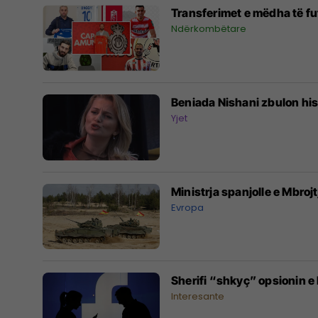
Transferimet e mëdha të fut
Ndërkombëtare
Beniada Nishani zbulon hist
Yjet
Ministrja spanjolle e Mbroj
Evropa
Sherifi “shkyç” opsionin e 
Interesante