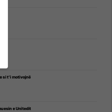
 si t’i motivojnë
uesin e Unitedit