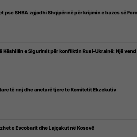
et pse SHBA zgjodhi Shqipërinë për krijimin e bazës së Fo
ë Këshillin e Sigurimit për konfliktin Rusi-Ukrainë: Një ve
të rinj dhe anëtarë tjerë të Komitetit Ekzekutiv
zhet e Escobarit dhe Lajçakut në Kosovë