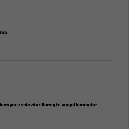
ëdha
ërcyer e valëvitur flamuj të vegjël kombëtar