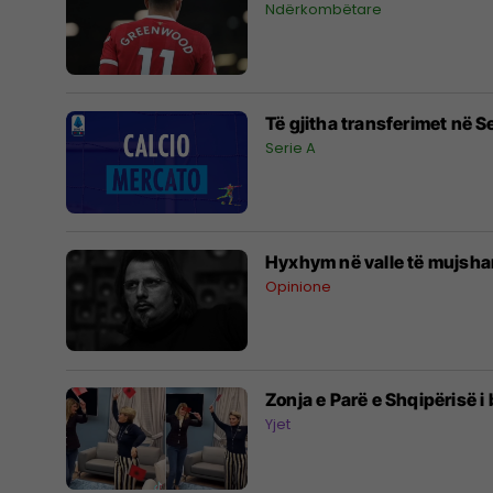
Ndërkombëtare
Të gjitha transferimet në Se
Serie A
Hyxhym në valle të mujsha
Opinione
Zonja e Parë e Shqipërisë 
Yjet