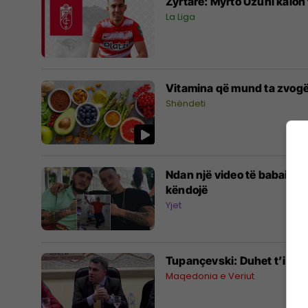
Zyrtare: Myrto Uzuni kalon
La Liga
Vitamina që mund ta zvogël
Shëndeti
Ndan një video të babait të
këndojë
Yjet
Tupançevski: Duhet t’i jepe
Maqedonia e Veriut