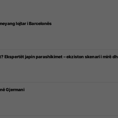
eyang lojtar i Barcelonës
? Ekspertët japin parashikimet – ekziston skenari i mirë dh
e në Gjermani