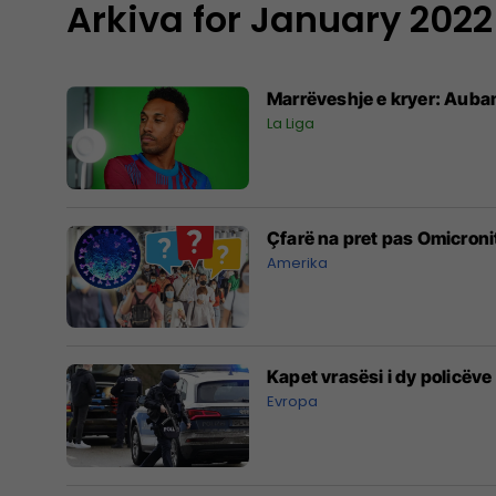
Arkiva for January 2022
Marrëveshje e kryer: Aubam
La Liga
Çfarë na pret pas Omicronit
Amerika
Kapet vrasësi i dy policëv
Evropa