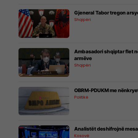
Gjeneral Tabor tregon arsy
Shqipëri
Ambasadori shqiptar flet n
armëve
Shqipëri
OBRM-PDUKM me nënkryetarë 
Politikë
Analistët deshifrojnë mesa
Kosovë